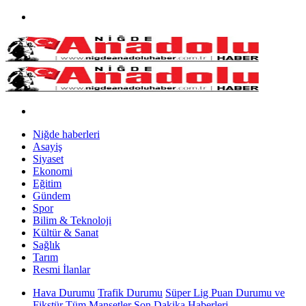
Niğde haberleri
Asayiş
Siyaset
Ekonomi
Eğitim
Gündem
Spor
Bilim & Teknoloji
Kültür & Sanat
Sağlık
Tarım
Resmi İlanlar
Hava Durumu
Trafik Durumu
Süper Lig Puan Durumu ve
Fikstür
Tüm Manşetler
Son Dakika Haberleri