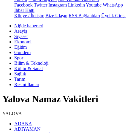
Facebook
Twitter
Instagram
Linkedin
Youtube
WhatsApp
İhbar Hattı
Künye / İletişim
Bize Ulaşın
RSS Bağlantıları
Üyelik Girişi
Niğde haberleri
Asayiş
Siyaset
Ekonomi
Eğitim
Gündem
Spor
Bilim & Teknoloji
Kültür & Sanat
Sağlık
Tarım
Resmi İlanlar
Yalova Namaz Vakitleri
YALOVA
ADANA
ADIYAMAN