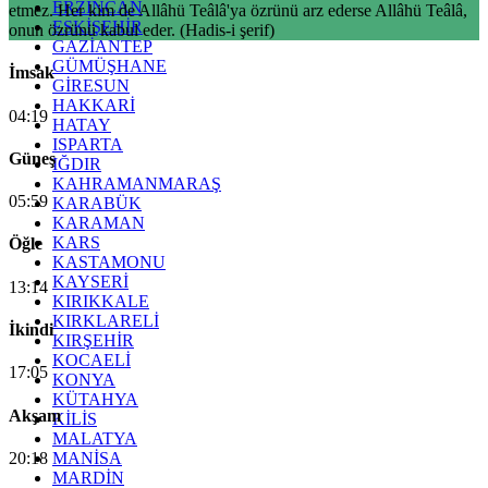
ERZİNCAN
etmez. Her kim de Allâhü Teâlâ'ya özrünü arz ederse Allâhü Teâlâ,
ESKİŞEHİR
onun özrünü kabul eder. (Hadis-i şerif)
GAZİANTEP
GÜMÜŞHANE
İmsak
GİRESUN
HAKKARİ
04:19
HATAY
ISPARTA
Güneş
IĞDIR
KAHRAMANMARAŞ
05:59
KARABÜK
KARAMAN
KARS
Öğle
KASTAMONU
KAYSERİ
13:14
KIRIKKALE
KIRKLARELİ
İkindi
KIRŞEHİR
KOCAELİ
17:05
KONYA
KÜTAHYA
Akşam
KİLİS
MALATYA
20:18
MANİSA
MARDİN