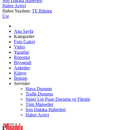
Son Dakika Haberleri
Haber Arşivi
Haber Yazılımı:
TE Bilişim
Üst
Ana Sayfa
Kategoriler
Foto Galeri
Video
Yazarlar
Röportaj
Biyografi
Anketler
Künye
İletişim
Servisler
Hava Durumu
Trafik Durumu
Süper Lig Puan Durumu ve Fikstür
Tüm Manşetler
Son Dakika Haberleri
Haber Arşivi