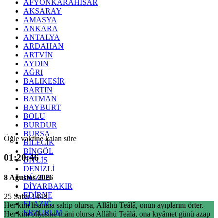
AFYONKARAHİSAR
AKSARAY
AMASYA
ANKARA
ANTALYA
ARDAHAN
ARTVİN
AYDIN
AĞRI
BALIKESİR
BARTIN
BATMAN
BAYBURT
BOLU
BURDUR
BURSA
Öğle vaktine kalan süre
BİLECİK
BİNGÖL
01:20:46
BİTLİS
DENİZLİ
8 Ağustos 2026
DÜZCE
DİYARBAKIR
EDİRNE
25 Safer 1448
ELAZIĞ
Her kim lisanına sahip olursa, Allâhü Teâlâ, onun ayıplarını örter.
ERZURUM
Her kim öfkesine mâni olursa Allâhü Teâlâ, ona kıyâmet günü azap