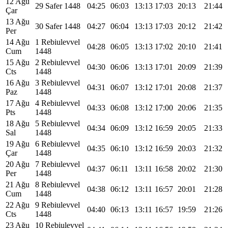
12 Ağu
29 Safer 1448
04:25
06:03
13:13
17:03
20:13
21:44
Çar
13 Ağu
30 Safer 1448
04:27
06:04
13:13
17:03
20:12
21:42
Per
14 Ağu
1 Rebiulevvel
04:28
06:05
13:13
17:02
20:10
21:41
Cum
1448
15 Ağu
2 Rebiulevvel
04:30
06:06
13:13
17:01
20:09
21:39
Cts
1448
16 Ağu
3 Rebiulevvel
04:31
06:07
13:12
17:01
20:08
21:37
Paz
1448
17 Ağu
4 Rebiulevvel
04:33
06:08
13:12
17:00
20:06
21:35
Pts
1448
18 Ağu
5 Rebiulevvel
04:34
06:09
13:12
16:59
20:05
21:33
Sal
1448
19 Ağu
6 Rebiulevvel
04:35
06:10
13:12
16:59
20:03
21:32
Çar
1448
20 Ağu
7 Rebiulevvel
04:37
06:11
13:11
16:58
20:02
21:30
Per
1448
21 Ağu
8 Rebiulevvel
04:38
06:12
13:11
16:57
20:01
21:28
Cum
1448
22 Ağu
9 Rebiulevvel
04:40
06:13
13:11
16:57
19:59
21:26
Cts
1448
23 Ağu
10 Rebiulevvel