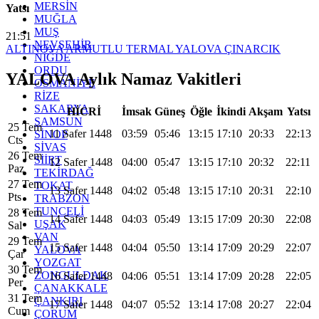
MERSİN
Yatsı
MUĞLA
MUŞ
21:51
NEVŞEHİR
ALTINOVA
ARMUTLU
TERMAL
YALOVA
ÇINARCIK
NİĞDE
ORDU
YALOVA Aylık Namaz Vakitleri
OSMANİYE
RİZE
SAKARYA
HİCRİ
İmsak
Güneş
Öğle
İkindi
Akşam
Yatsı
SAMSUN
25 Tem
11 Safer 1448
03:59
05:46
13:15
17:10
20:33
22:13
SİNOP
Cts
SİVAS
26 Tem
SİİRT
12 Safer 1448
04:00
05:47
13:15
17:10
20:32
22:11
Paz
TEKİRDAĞ
27 Tem
TOKAT
13 Safer 1448
04:02
05:48
13:15
17:10
20:31
22:10
Pts
TRABZON
TUNCELİ
28 Tem
14 Safer 1448
04:03
05:49
13:15
17:09
20:30
22:08
UŞAK
Sal
VAN
29 Tem
15 Safer 1448
04:04
05:50
13:14
17:09
20:29
22:07
YALOVA
Çar
YOZGAT
30 Tem
ZONGULDAK
16 Safer 1448
04:06
05:51
13:14
17:09
20:28
22:05
Per
ÇANAKKALE
31 Tem
ÇANKIRI
17 Safer 1448
04:07
05:52
13:14
17:08
20:27
22:04
Cum
ÇORUM