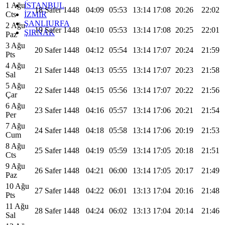
İSTANBUL
1 Ağu
18 Safer 1448
04:09
05:53
13:14
17:08
20:26
22:02
İZMİR
Cts
ŞANLIURFA
2 Ağu
19 Safer 1448
04:10
05:53
13:14
17:08
20:25
22:01
ŞIRNAK
Paz
3 Ağu
20 Safer 1448
04:12
05:54
13:14
17:07
20:24
21:59
Pts
4 Ağu
21 Safer 1448
04:13
05:55
13:14
17:07
20:23
21:58
Sal
5 Ağu
22 Safer 1448
04:15
05:56
13:14
17:07
20:22
21:56
Çar
6 Ağu
23 Safer 1448
04:16
05:57
13:14
17:06
20:21
21:54
Per
7 Ağu
24 Safer 1448
04:18
05:58
13:14
17:06
20:19
21:53
Cum
8 Ağu
25 Safer 1448
04:19
05:59
13:14
17:05
20:18
21:51
Cts
9 Ağu
26 Safer 1448
04:21
06:00
13:14
17:05
20:17
21:49
Paz
10 Ağu
27 Safer 1448
04:22
06:01
13:13
17:04
20:16
21:48
Pts
11 Ağu
28 Safer 1448
04:24
06:02
13:13
17:04
20:14
21:46
Sal