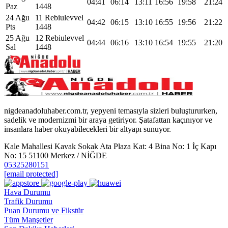
04:41
06:14
13:11
16:56
19:58
21:24
Paz
1448
24 Ağu
11 Rebiulevvel
04:42
06:15
13:10
16:55
19:56
21:22
Pts
1448
25 Ağu
12 Rebiulevvel
04:44
06:16
13:10
16:54
19:55
21:20
Sal
1448
nigdeanadoluhaber.com.tr, yepyeni temasıyla sizleri buluştururken,
sadelik ve modernizmi bir araya getiriyor. Şatafattan kaçınıyor ve
insanlara haber okuyabilecekleri bir altyapı sunuyor.
Kale Mahallesi Kavak Sokak Ata Plaza Kat: 4 Bina No: 1 İç Kapı
No: 15 51100 Merkez / NİĞDE
05325280151
[email protected]
Hava Durumu
Trafik Durumu
Puan Durumu ve Fikstür
Tüm Manşetler