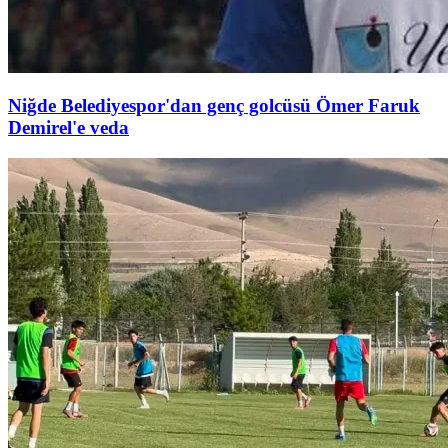
Niğde Belediyespor'dan genç golcüsü Ömer Faruk
Demirel'e veda