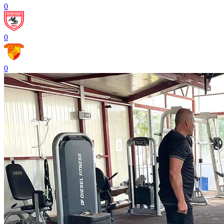
0
0
0