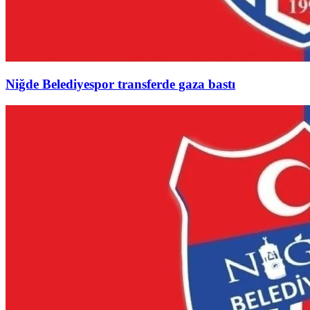
Niğde Belediyespor transferde gaza bastı