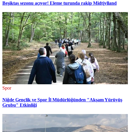
Beşiktaş sezonu açıyor! Eleme turunda rakip Midtjylland
Spor
Niğde Gençlik ve Spor İl Müdürlüğünden "Akşam Yürüyüş
Grubu" Etkinliği