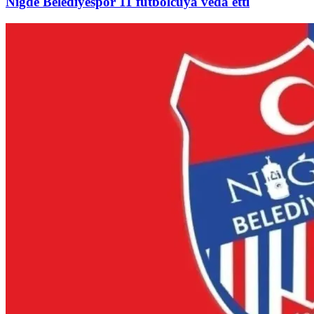
Niğde Belediyespor 11 futbolcuya veda etti