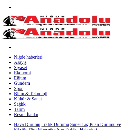
Niğde haberleri
Asayiş
Siyaset
Ekonomi
Eğitim
Gündem
Spor
Bilim & Teknoloji
Kültür & Sanat
Sağlık
Tarım
Resmi İlanlar
Hava Durumu
Trafik Durumu
Süper Lig Puan Durumu ve
Fikstür
Tüm Manşetler
Son Dakika Haberleri