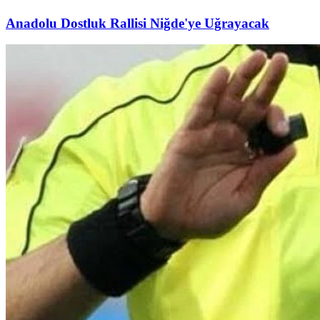
Anadolu Dostluk Rallisi Niğde'ye Uğrayacak