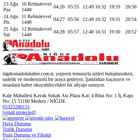
23 Ağu
10 Rebiulevvel
04:26
05:55
12:49
16:32
19:33
20:56
Paz
1448
24 Ağu
11 Rebiulevvel
04:27
05:56
12:49
16:32
19:31
20:54
Pts
1448
25 Ağu
12 Rebiulevvel
04:28
05:57
12:48
16:31
19:30
20:52
Sal
1448
nigdeanadoluhaber.com.tr, yepyeni temasıyla sizleri buluştururken,
sadelik ve modernizmi bir araya getiriyor. Şatafattan kaçınıyor ve
insanlara haber okuyabilecekleri bir altyapı sunuyor.
Kale Mahallesi Kavak Sokak Ata Plaza Kat: 4 Bina No: 1 İç Kapı
No: 15 51100 Merkez / NİĞDE
05325280151
[email protected]
Hava Durumu
Trafik Durumu
Puan Durumu ve Fikstür