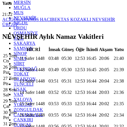
MERSİN
Yatsı
MUĞLA
MUŞ
21:22
NEVŞEHİR
ACIGÖL
AVANOS
HACIBEKTAŞ
KOZAKLI
NEVŞEHİR
NİĞDE
ÜRGÜP
ORDU
OSMANİYE
NEVŞEHİR Aylık Namaz Vakitleri
RİZE
SAKARYA
SAMSUN
HİCRİ
İmsak
Güneş
Öğle
İkindi
Akşam
Yatsı
SİNOP
25 Tem
11 Safer 1448
03:48
05:30
12:53
16:45
20:06
21:40
SİVAS
Cts
SİİRT
26 Tem
TEKİRDAĞ
12 Safer 1448
03:49
05:30
12:53
16:45
20:05
21:39
Paz
TOKAT
27 Tem
TRABZON
13 Safer 1448
03:51
05:31
12:53
16:44
20:04
21:38
Pts
TUNCELİ
UŞAK
28 Tem
14 Safer 1448
03:52
05:32
12:53
16:44
20:03
21:36
VAN
Sal
YALOVA
29 Tem
15 Safer 1448
03:53
05:33
12:53
16:44
20:02
21:35
YOZGAT
Çar
ZONGULDAK
30 Tem
ÇANAKKALE
16 Safer 1448
03:55
05:34
12:53
16:44
20:02
21:34
Per
ÇANKIRI
31 Tem
ÇORUM
17 Safer 1448
03:56
05:35
12:53
16:44
20:01
21:32