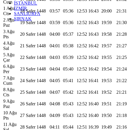
Cum
İSTANBUL
İZMİR
1 Ağu
18 Safer 1448
03:57
05:36
12:53
16:43
20:00
21:31
ŞANLIURFA
Cts
ŞIRNAK
2 Ağu
19 Safer 1448
03:59
05:36
12:52
16:43
19:59
21:30
Paz
3 Ağu
20 Safer 1448
04:00
05:37
12:52
16:43
19:58
21:28
Pts
4 Ağu
21 Safer 1448
04:01
05:38
12:52
16:42
19:57
21:27
Sal
5 Ağu
22 Safer 1448
04:03
05:39
12:52
16:42
19:55
21:25
Çar
6 Ağu
23 Safer 1448
04:04
05:40
12:52
16:42
19:54
21:24
Per
7 Ağu
24 Safer 1448
04:05
05:41
12:52
16:41
19:53
21:22
Cum
8 Ağu
25 Safer 1448
04:07
05:42
12:52
16:41
19:52
21:21
Cts
9 Ağu
26 Safer 1448
04:08
05:43
12:52
16:40
19:51
21:19
Paz
10 Ağu
27 Safer 1448
04:09
05:43
12:52
16:40
19:50
21:18
Pts
11 Ağu
28 Safer 1448
04:11
05:44
12:51
16:39
19:49
21:16
Sal