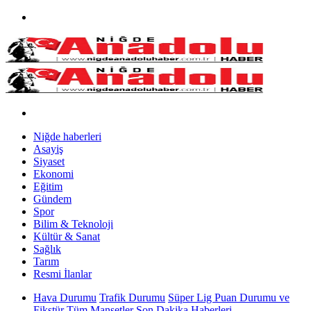
Niğde haberleri
Asayiş
Siyaset
Ekonomi
Eğitim
Gündem
Spor
Bilim & Teknoloji
Kültür & Sanat
Sağlık
Tarım
Resmi İlanlar
Hava Durumu
Trafik Durumu
Süper Lig Puan Durumu ve
Fikstür
Tüm Manşetler
Son Dakika Haberleri