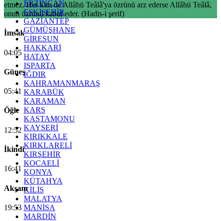
ERZİNCAN
etmez. Her kim de Allâhü Teâlâ'ya özrünü arz ederse Allâhü Teâlâ,
ESKİŞEHİR
onun özrünü kabul eder. (Hadis-i şerif)
GAZİANTEP
GÜMÜŞHANE
İmsak
GİRESUN
HAKKARİ
04:05
HATAY
ISPARTA
Güneş
IĞDIR
KAHRAMANMARAŞ
05:41
KARABÜK
KARAMAN
KARS
Öğle
KASTAMONU
KAYSERİ
12:52
KIRIKKALE
KIRKLARELİ
İkindi
KIRŞEHİR
KOCAELİ
16:41
KONYA
KÜTAHYA
Akşam
KİLİS
MALATYA
19:53
MANİSA
MARDİN