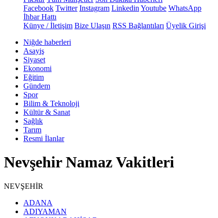
Facebook
Twitter
Instagram
Linkedin
Youtube
WhatsApp
İhbar Hattı
Künye / İletişim
Bize Ulaşın
RSS Bağlantıları
Üyelik Girişi
Niğde haberleri
Asayiş
Siyaset
Ekonomi
Eğitim
Gündem
Spor
Bilim & Teknoloji
Kültür & Sanat
Sağlık
Tarım
Resmi İlanlar
Nevşehir Namaz Vakitleri
NEVŞEHİR
ADANA
ADIYAMAN