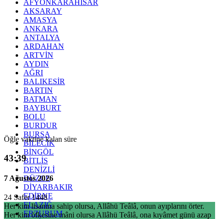
AFYONKARAHİSAR
AKSARAY
AMASYA
ANKARA
ANTALYA
ARDAHAN
ARTVİN
AYDIN
AĞRI
BALIKESİR
BARTIN
BATMAN
BAYBURT
BOLU
BURDUR
BURSA
Öğle vaktine kalan süre
BİLECİK
BİNGÖL
43:39
BİTLİS
DENİZLİ
7 Ağustos 2026
DÜZCE
DİYARBAKIR
EDİRNE
24 Safer 1448
ELAZIĞ
Her kim lisanına sahip olursa, Allâhü Teâlâ, onun ayıplarını örter.
ERZURUM
Her kim öfkesine mâni olursa Allâhü Teâlâ, ona kıyâmet günü azap