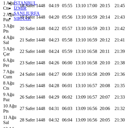
İSTANBUL
1 Ağu
18 Safer 1448
04:19
05:55
13:10
17:00
20:15
21:45
İZMİR
Cts
ŞANLIURFA
2 Ağu
19 Safer 1448
04:20
05:56
13:10
16:59
20:14
21:43
ŞIRNAK
Paz
3 Ağu
20 Safer 1448
04:22
05:57
13:10
16:59
20:13
21:42
Pts
4 Ağu
21 Safer 1448
04:23
05:58
13:10
16:59
20:12
21:41
Sal
5 Ağu
22 Safer 1448
04:24
05:59
13:10
16:58
20:11
21:39
Çar
6 Ağu
23 Safer 1448
04:26
06:00
13:10
16:58
20:10
21:38
Per
7 Ağu
24 Safer 1448
04:27
06:00
13:10
16:58
20:09
21:36
Cum
8 Ağu
25 Safer 1448
04:28
06:01
13:10
16:57
20:08
21:35
Cts
9 Ağu
26 Safer 1448
04:29
06:02
13:09
16:57
20:07
21:33
Paz
10 Ağu
27 Safer 1448
04:31
06:03
13:09
16:56
20:06
21:32
Pts
11 Ağu
28 Safer 1448
04:32
06:04
13:09
16:56
20:05
21:30
Sal