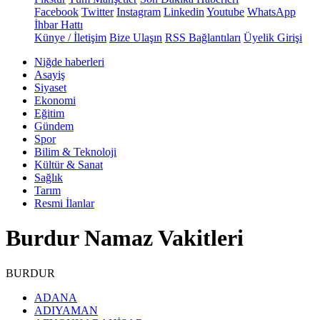
Facebook
Twitter
Instagram
Linkedin
Youtube
WhatsApp
İhbar Hattı
Künye / İletişim
Bize Ulaşın
RSS Bağlantıları
Üyelik Girişi
Niğde haberleri
Asayiş
Siyaset
Ekonomi
Eğitim
Gündem
Spor
Bilim & Teknoloji
Kültür & Sanat
Sağlık
Tarım
Resmi İlanlar
Burdur Namaz Vakitleri
BURDUR
ADANA
ADIYAMAN