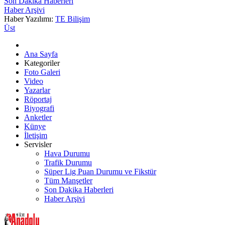
Son Dakika Haberleri
Haber Arşivi
Haber Yazılımı:
TE Bilişim
Üst
Ana Sayfa
Kategoriler
Foto Galeri
Video
Yazarlar
Röportaj
Biyografi
Anketler
Künye
İletişim
Servisler
Hava Durumu
Trafik Durumu
Süper Lig Puan Durumu ve Fikstür
Tüm Manşetler
Son Dakika Haberleri
Haber Arşivi