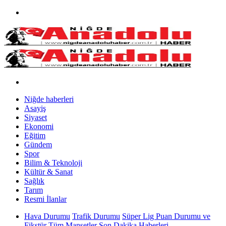
Niğde haberleri
Asayiş
Siyaset
Ekonomi
Eğitim
Gündem
Spor
Bilim & Teknoloji
Kültür & Sanat
Sağlık
Tarım
Resmi İlanlar
Hava Durumu
Trafik Durumu
Süper Lig Puan Durumu ve
Fikstür
Tüm Manşetler
Son Dakika Haberleri