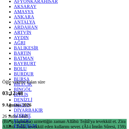
AFYONKARAHİSAR
AKSARAY
AMASYA
ANKARA
ANTALYA
ARDAHAN
ARTVİN
AYDIN
AĞRI
BALIKESİR
BARTIN
BATMAN
BAYBURT
BOLU
BURDUR
BURSA
Öğle vaktine kalan süre
BİLECİK
BİNGÖL
03:12:48
BİTLİS
DENİZLİ
9 Ağustos 2026
DÜZCE
DİYARBAKIR
EDİRNE
26 Safer 1448
ELAZIĞ
(Bir iş yapmaya) azmettiğin zaman Allâhü Teâlâ'ya tevekkül et. Zira
ERZURUM
Allâhü Teâlâ, tevekkül eden kullarını sever. (Âl-i İmrân Sûresi, 159)