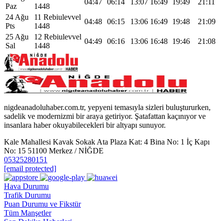
04:47
06:14
13:07
16:49
19:49
21:11
Paz
1448
24 Ağu
11 Rebiulevvel
04:48
06:15
13:06
16:49
19:48
21:09
Pts
1448
25 Ağu
12 Rebiulevvel
04:49
06:16
13:06
16:48
19:46
21:08
Sal
1448
nigdeanadoluhaber.com.tr, yepyeni temasıyla sizleri buluştururken,
sadelik ve modernizmi bir araya getiriyor. Şatafattan kaçınıyor ve
insanlara haber okuyabilecekleri bir altyapı sunuyor.
Kale Mahallesi Kavak Sokak Ata Plaza Kat: 4 Bina No: 1 İç Kapı
No: 15 51100 Merkez / NİĞDE
05325280151
[email protected]
Hava Durumu
Trafik Durumu
Puan Durumu ve Fikstür
Tüm Manşetler