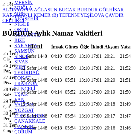
MERSİN
21:33
MUĞLA
ALTINYAYLA
AĞLASUN
BUCAK
BURDUR
GÖLHİSAR
MUŞ
KARAMANLI
KEMER (B)
TEFENNİ
YEŞİLOVA
ÇAVDIR
NEVŞEHİR
ÇELTİKCİ
NİĞDE
ORDU
BURDUR Aylık Namaz Vakitleri
OSMANİYE
RİZE
SAKARYA
HİCRİ
İmsak
Güneş
Öğle
İkindi
Akşam
Yatsı
SAMSUN
25 Tem
11 Safer 1448
04:10
05:50
13:10
17:01
20:21
21:54
SİNOP
Cts
SİVAS
26 Tem
SİİRT
12 Safer 1448
04:12
05:50
13:10
17:01
20:21
21:52
Paz
TEKİRDAĞ
27 Tem
TOKAT
13 Safer 1448
04:13
05:51
13:10
17:01
20:20
21:51
Pts
TRABZON
TUNCELİ
28 Tem
14 Safer 1448
04:14
05:52
13:10
17:00
20:19
21:50
UŞAK
Sal
VAN
29 Tem
15 Safer 1448
04:15
05:53
13:10
17:00
20:18
21:49
YALOVA
Çar
YOZGAT
30 Tem
ZONGULDAK
16 Safer 1448
04:17
05:54
13:10
17:00
20:17
21:47
Per
ÇANAKKALE
31 Tem
ÇANKIRI
17 Safer 1448
04:18
05:54
13:10
17:00
20:16
21:46
Cum
ÇORUM