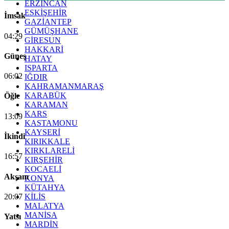
ERZİNCAN
ESKİŞEHİR
İmsak
GAZİANTEP
GÜMÜŞHANE
04:29
GİRESUN
HAKKARİ
Güneş
HATAY
ISPARTA
06:02
IĞDIR
KAHRAMANMARAŞ
KARABÜK
Öğle
KARAMAN
KARS
13:09
KASTAMONU
KAYSERİ
İkindi
KIRIKKALE
KIRKLARELİ
16:57
KIRŞEHİR
KOCAELİ
Akşam
KONYA
KÜTAHYA
20:07
KİLİS
MALATYA
MANİSA
Yatsı
MARDİN