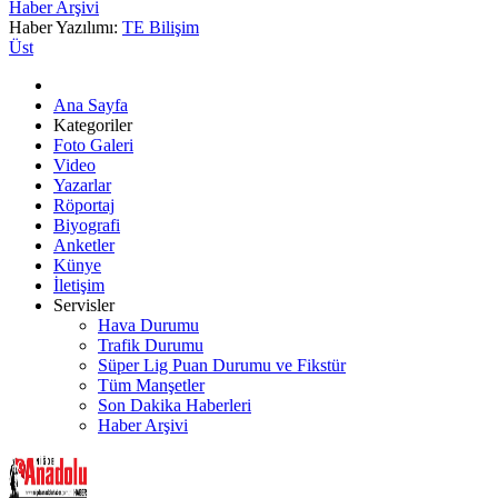
Haber Arşivi
Haber Yazılımı:
TE Bilişim
Üst
Ana Sayfa
Kategoriler
Foto Galeri
Video
Yazarlar
Röportaj
Biyografi
Anketler
Künye
İletişim
Servisler
Hava Durumu
Trafik Durumu
Süper Lig Puan Durumu ve Fikstür
Tüm Manşetler
Son Dakika Haberleri
Haber Arşivi