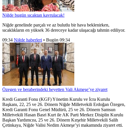
Niğde bugün sıcaktan kavrulacak!
Niğde genelinde parçalı ve az bulutlu bir hava beklenirken,
sıcaklıkların en yüksek 36 dereceye kadar ulaşacağı tahmin ediliyor.
09:34
Niğde haberleri
•
Bugün 09:34
Özegen ve beraberindeki heyetten Vali Akmeşe’ye ziyaret
Kredi Garanti Fonu (KGF) Yönetim Kurulu ve İcra Kurulu
Başkanı, 22, 25 ve 26. Dönem Niğde Milletvekili Erdoğan Özegen,
Kredi Garanti Fonu Genel Müdürü, 25 ve 26. Dönem Samsun
Milletvekili Hasan Basri Kurt ile AK Parti Merkez Disiplin Kurulu
Başkan Yardımcısı, 25 ve 26. Dönem Kırşehir Milletvekili Salih
Çetinkaya, Niğde Valisi Nedim Akmeşe’yi makamında ziyaret etti.