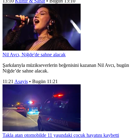
13:10
Kültür & Sanat
•
Bugün 13:10
Nil Avcı, Niğde'de sahne alacak
Şarkılarıyla müzikseverlerin beğenisini kazanan Nil Avcı, bugün
Niğde’de sahne alacak.
11:21
Asayiş
•
Bugün 11:21
Takla atan otomobilde 11 yaşındaki çocuk hayatını kaybetti