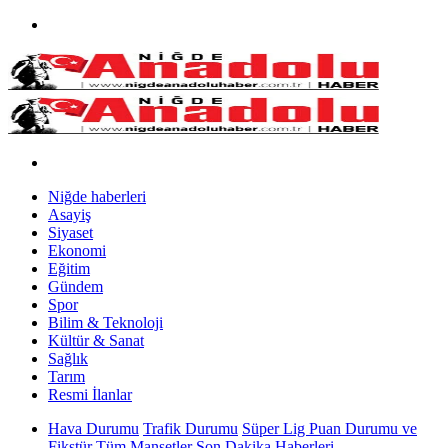
Niğde haberleri
Asayiş
Siyaset
Ekonomi
Eğitim
Gündem
Spor
Bilim & Teknoloji
Kültür & Sanat
Sağlık
Tarım
Resmi İlanlar
Hava Durumu
Trafik Durumu
Süper Lig Puan Durumu ve
Fikstür
Tüm Manşetler
Son Dakika Haberleri