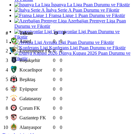
İspanya La Liga Puan Durumu ve Fikstür
İtalya Serie A Puan Durumu ve Fikstür
Fransa Ligue 1 Puan Durumu ve Fikstür
Azerbaijan Premyer Liqa Puan
Durumu ve Fikstür
Şampiyonlar Ligi Puan Durumu ve
#
Takım
O
P
Fikstür
1
Amed
0
0
Avrupa Ligi Puan Durumu ve Fikstür
Konferans Ligi Puan Durumu ve Fikstür
2
Erzurumspor FK
0
0
Dünya Kupası 2026 Puan Durumu ve
Fikstür
3
Başakşehir
0
0
4
Kocaelispor
0
0
5
Beşiktaş
0
0
6
Eyüpspor
0
0
7
Galatasaray
0
0
8
Çorum FK
0
0
9
Gaziantep FK
0
0
10
Alanyaspor
0
0