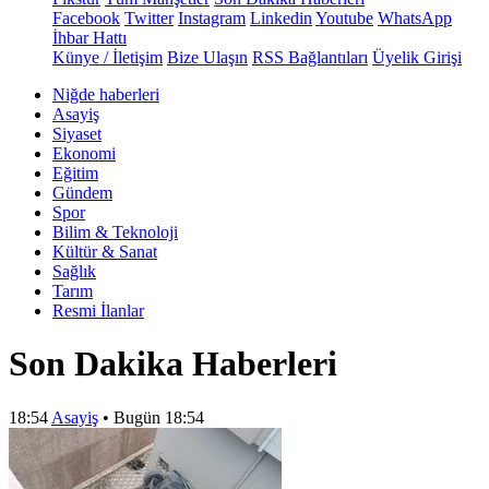
Facebook
Twitter
Instagram
Linkedin
Youtube
WhatsApp
İhbar Hattı
Künye / İletişim
Bize Ulaşın
RSS Bağlantıları
Üyelik Girişi
Niğde haberleri
Asayiş
Siyaset
Ekonomi
Eğitim
Gündem
Spor
Bilim & Teknoloji
Kültür & Sanat
Sağlık
Tarım
Resmi İlanlar
Son Dakika Haberleri
18:54
Asayiş
•
Bugün 18:54