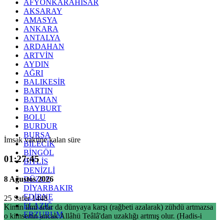
AFYONKARAHİSAR
AKSARAY
AMASYA
ANKARA
ANTALYA
ARDAHAN
ARTVİN
AYDIN
AĞRI
BALIKESİR
BARTIN
BATMAN
BAYBURT
BOLU
BURDUR
BURSA
İmsak vaktine kalan süre
BİLECİK
BİNGÖL
01:27:45
BİTLİS
DENİZLİ
8 Ağustos 2026
DÜZCE
DİYARBAKIR
EDİRNE
25 Safer 1448
ELAZIĞ
Kimin ilmi artar da dünyaya karşı (rağbeti azalarak) zühdü artmazsa
ERZURUM
o kimsenin ancak Allâhü Teâlâ'dan uzaklığı artmış olur. (Hadis-i