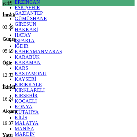
ERZİNCAN
şerif)
ESKİŞEHİR
GAZİANTEP
İmsak
GÜMÜŞHANE
GİRESUN
03:39
HAKKARİ
HATAY
Güneş
ISPARTA
IĞDIR
05:19
KAHRAMANMARAŞ
KARABÜK
KARAMAN
Öğle
KARS
KASTAMONU
12:33
KAYSERİ
KIRIKKALE
İkindi
KIRKLARELİ
KIRŞEHİR
16:24
KOCAELİ
KONYA
Akşam
KÜTAHYA
KİLİS
19:37
MALATYA
MANİSA
MARDİN
Yatsı