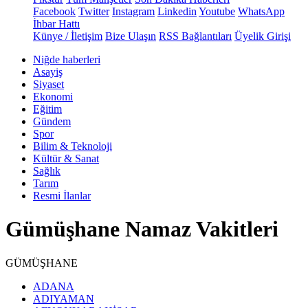
Facebook
Twitter
Instagram
Linkedin
Youtube
WhatsApp
İhbar Hattı
Künye / İletişim
Bize Ulaşın
RSS Bağlantıları
Üyelik Girişi
Niğde haberleri
Asayiş
Siyaset
Ekonomi
Eğitim
Gündem
Spor
Bilim & Teknoloji
Kültür & Sanat
Sağlık
Tarım
Resmi İlanlar
Gümüşhane Namaz Vakitleri
GÜMÜŞHANE
ADANA
ADIYAMAN