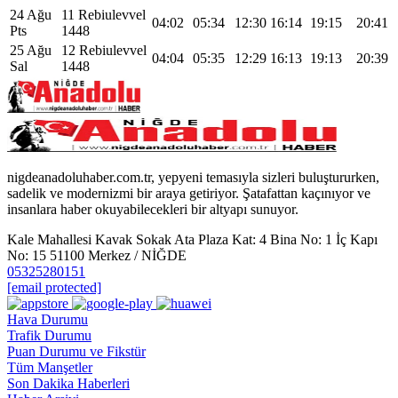
24 Ağu
11 Rebiulevvel
04:02
05:34
12:30
16:14
19:15
20:41
Pts
1448
25 Ağu
12 Rebiulevvel
04:04
05:35
12:29
16:13
19:13
20:39
Sal
1448
nigdeanadoluhaber.com.tr, yepyeni temasıyla sizleri buluştururken,
sadelik ve modernizmi bir araya getiriyor. Şatafattan kaçınıyor ve
insanlara haber okuyabilecekleri bir altyapı sunuyor.
Kale Mahallesi Kavak Sokak Ata Plaza Kat: 4 Bina No: 1 İç Kapı
No: 15 51100 Merkez / NİĞDE
05325280151
[email protected]
Hava Durumu
Trafik Durumu
Puan Durumu ve Fikstür
Tüm Manşetler
Son Dakika Haberleri