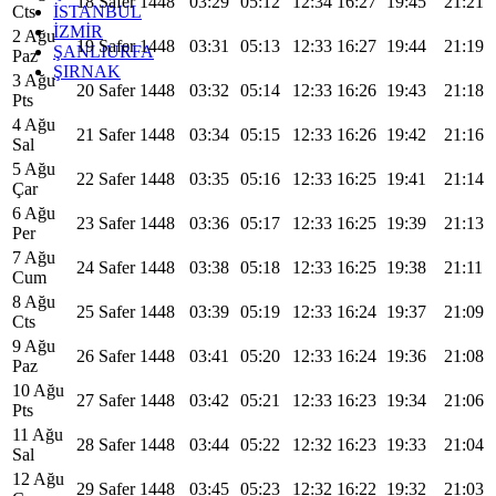
18 Safer 1448
03:29
05:12
12:34
16:27
19:45
21:21
İSTANBUL
Cts
İZMİR
2 Ağu
19 Safer 1448
03:31
05:13
12:33
16:27
19:44
21:19
ŞANLIURFA
Paz
ŞIRNAK
3 Ağu
20 Safer 1448
03:32
05:14
12:33
16:26
19:43
21:18
Pts
4 Ağu
21 Safer 1448
03:34
05:15
12:33
16:26
19:42
21:16
Sal
5 Ağu
22 Safer 1448
03:35
05:16
12:33
16:25
19:41
21:14
Çar
6 Ağu
23 Safer 1448
03:36
05:17
12:33
16:25
19:39
21:13
Per
7 Ağu
24 Safer 1448
03:38
05:18
12:33
16:25
19:38
21:11
Cum
8 Ağu
25 Safer 1448
03:39
05:19
12:33
16:24
19:37
21:09
Cts
9 Ağu
26 Safer 1448
03:41
05:20
12:33
16:24
19:36
21:08
Paz
10 Ağu
27 Safer 1448
03:42
05:21
12:33
16:23
19:34
21:06
Pts
11 Ağu
28 Safer 1448
03:44
05:22
12:32
16:23
19:33
21:04
Sal
12 Ağu
29 Safer 1448
03:45
05:23
12:32
16:22
19:32
21:03