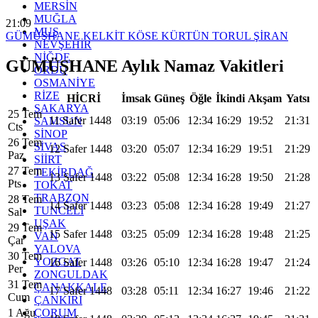
MERSİN
MUĞLA
21:09
MUŞ
GÜMÜŞHANE
KELKİT
KÖSE
KÜRTÜN
TORUL
ŞİRAN
NEVŞEHİR
NİĞDE
GÜMÜŞHANE Aylık Namaz Vakitleri
ORDU
OSMANİYE
RİZE
HİCRİ
İmsak
Güneş
Öğle
İkindi
Akşam
Yatsı
SAKARYA
25 Tem
11 Safer 1448
03:19
05:06
12:34
16:29
19:52
21:31
SAMSUN
Cts
SİNOP
26 Tem
SİVAS
12 Safer 1448
03:20
05:07
12:34
16:29
19:51
21:29
Paz
SİİRT
27 Tem
TEKİRDAĞ
13 Safer 1448
03:22
05:08
12:34
16:28
19:50
21:28
Pts
TOKAT
TRABZON
28 Tem
14 Safer 1448
03:23
05:08
12:34
16:28
19:49
21:27
TUNCELİ
Sal
UŞAK
29 Tem
15 Safer 1448
03:25
05:09
12:34
16:28
19:48
21:25
VAN
Çar
YALOVA
30 Tem
YOZGAT
16 Safer 1448
03:26
05:10
12:34
16:28
19:47
21:24
Per
ZONGULDAK
31 Tem
ÇANAKKALE
17 Safer 1448
03:28
05:11
12:34
16:27
19:46
21:22
Cum
ÇANKIRI
ÇORUM
1 Ağu