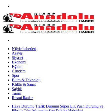
Niğde haberleri
Asayiş
Siyaset
Ekonomi
Eğitim
Gündem
Spor
Bilim & Teknoloji
Kültür & Sanat
Sağlık
Tarım
Resmi İlanlar
Hava Durumu
Trafik Durumu
Süper Lig Puan Durumu ve
Fikstür
Tüm Manşetler
Son Dakika Haberleri