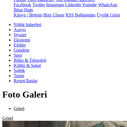
Facebook
Twitter
Instagram
Linkedin
Youtube
WhatsApp
İhbar Hattı
Künye / İletişim
Bize Ulaşın
RSS Bağlantıları
Üyelik Girişi
Niğde haberleri
Asayiş
Siyaset
Ekonomi
Eğitim
Gündem
Spor
Bilim & Teknoloji
Kültür & Sanat
Sağlık
Tarım
Resmi İlanlar
Foto Galeri
Genel
Genel