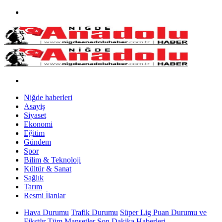
Niğde haberleri
Asayiş
Siyaset
Ekonomi
Eğitim
Gündem
Spor
Bilim & Teknoloji
Kültür & Sanat
Sağlık
Tarım
Resmi İlanlar
Hava Durumu
Trafik Durumu
Süper Lig Puan Durumu ve
Fikstür
Tüm Manşetler
Son Dakika Haberleri