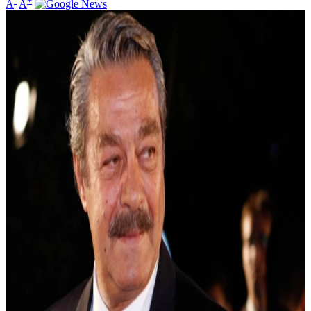
-
+
A
A