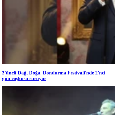
3'üncü Dağ, Doğa, Dondurma Festivali'nde 2'nci
gün coşkusu sürüyor