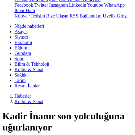
Facebook
Twitter
Instagram
Linkedin
Youtube
WhatsApp
İhbar Hattı
Künye / İletişim
Bize Ulaşın
RSS Bağlantıları
Üyelik Girişi
Niğde haberleri
Asayiş
Siyaset
Ekonomi
Eğitim
Gündem
Spor
Bilim & Teknoloji
Kültür & Sanat
Sağlık
Tarım
Resmi İlanlar
Haberler
Kültür & Sanat
Kadir İnanır son yolculuğuna
uğurlanıyor