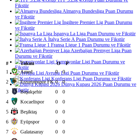
Fikstür
Almanya Bundesliga Puan Durumu
ve Fikstür
İngiltere Premier Lig Puan Durumu
ve Fikstür
İspanya La Liga Puan Durumu ve Fikstür
İtalya Serie A Puan Durumu ve Fikstür
Fransa Ligue 1 Puan Durumu ve Fikstür
Azerbaijan Premyer Liqa Puan
Durumu ve Fikstür
Şampiyonlar Ligi Puan Durumu ve
#
Takım
O
P
Fikstür
1
Amed
0
0
Avrupa Ligi Puan Durumu ve Fikstür
Konferans Ligi Puan Durumu ve Fikstür
2
Erzurumspor FK
0
0
Dünya Kupası 2026 Puan Durumu ve
Fikstür
3
Başakşehir
0
0
4
Kocaelispor
0
0
5
Beşiktaş
0
0
6
Eyüpspor
0
0
7
Galatasaray
0
0