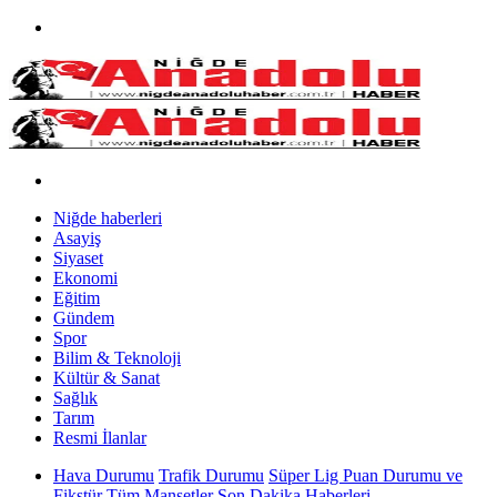
Niğde haberleri
Asayiş
Siyaset
Ekonomi
Eğitim
Gündem
Spor
Bilim & Teknoloji
Kültür & Sanat
Sağlık
Tarım
Resmi İlanlar
Hava Durumu
Trafik Durumu
Süper Lig Puan Durumu ve
Fikstür
Tüm Manşetler
Son Dakika Haberleri