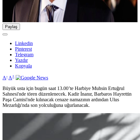
Paylaş
Linkedin
Pinterest
Telegram
Yazdır
Kopyala
-
+
A
A
Büyük usta için bugün saat 13.00’te Harbiye Muhsin Ertuğrul
Sahnesi'nde tören düzenlenecek. Kadir İnanır, Barbaros Hayrettin
Paşa Camisi'nde kılınacak cenaze namazının ardından Ulus
Mezarlığı'nda son yolculuğuna uğurlanacak.