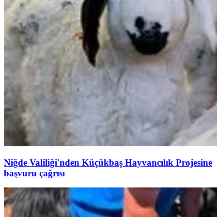
Niğde Valiliği'nden Küçükbaş Hayvancılık Projesine
başvuru çağrısı