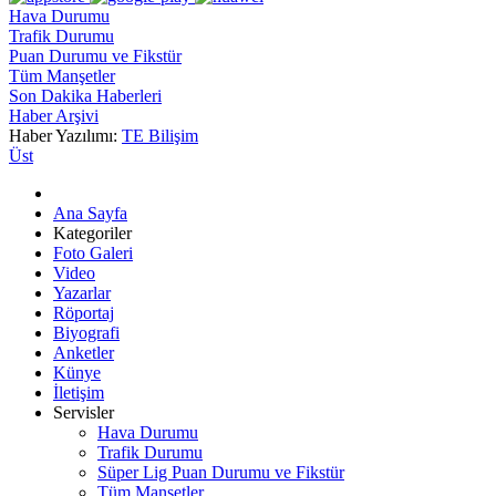
Hava Durumu
Trafik Durumu
Puan Durumu ve Fikstür
Tüm Manşetler
Son Dakika Haberleri
Haber Arşivi
Haber Yazılımı:
TE Bilişim
Üst
Ana Sayfa
Kategoriler
Foto Galeri
Video
Yazarlar
Röportaj
Biyografi
Anketler
Künye
İletişim
Servisler
Hava Durumu
Trafik Durumu
Süper Lig Puan Durumu ve Fikstür
Tüm Manşetler