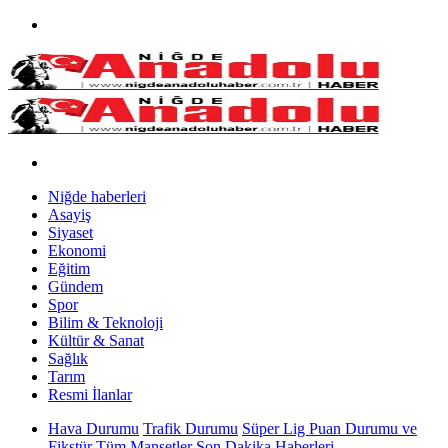
Niğde haberleri
Asayiş
Siyaset
Ekonomi
Eğitim
Gündem
Spor
Bilim & Teknoloji
Kültür & Sanat
Sağlık
Tarım
Resmi İlanlar
Hava Durumu
Trafik Durumu
Süper Lig Puan Durumu ve
Fikstür
Tüm Manşetler
Son Dakika Haberleri