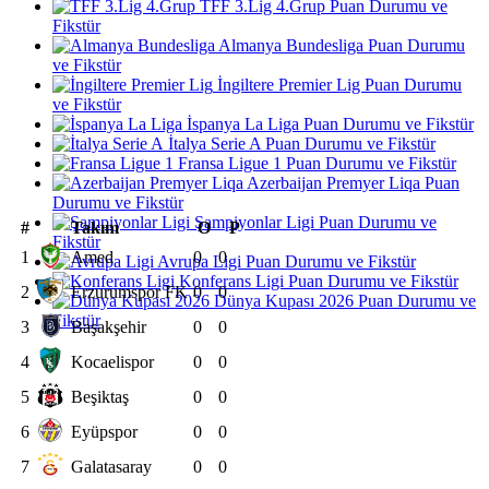
TFF 3.Lig 4.Grup Puan Durumu ve
Fikstür
Almanya Bundesliga Puan Durumu
ve Fikstür
İngiltere Premier Lig Puan Durumu
ve Fikstür
İspanya La Liga Puan Durumu ve Fikstür
İtalya Serie A Puan Durumu ve Fikstür
Fransa Ligue 1 Puan Durumu ve Fikstür
Azerbaijan Premyer Liqa Puan
Durumu ve Fikstür
Şampiyonlar Ligi Puan Durumu ve
#
Takım
O
P
Fikstür
1
Amed
0
0
Avrupa Ligi Puan Durumu ve Fikstür
Konferans Ligi Puan Durumu ve Fikstür
2
Erzurumspor FK
0
0
Dünya Kupası 2026 Puan Durumu ve
Fikstür
3
Başakşehir
0
0
4
Kocaelispor
0
0
5
Beşiktaş
0
0
6
Eyüpspor
0
0
7
Galatasaray
0
0