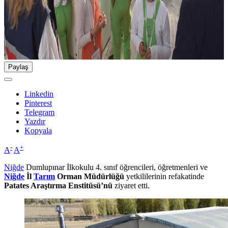
Paylaş
Linkedin
Pinterest
Telegram
Yazdır
Kopyala
-
+
A
A
Niğde
Dumlupınar İlkokulu 4. sınıf öğrencileri, öğretmenleri ve
Niğde
İl
Tarım
Orman Müdürlüğü
yetkililerinin refakatinde
Patates Araştırma Enstitüsü’nü
ziyaret etti.