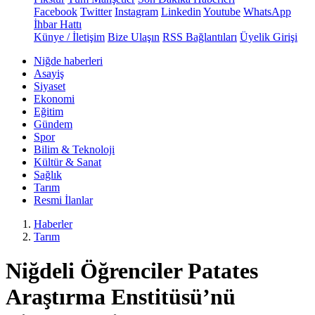
Facebook
Twitter
Instagram
Linkedin
Youtube
WhatsApp
İhbar Hattı
Künye / İletişim
Bize Ulaşın
RSS Bağlantıları
Üyelik Girişi
Niğde haberleri
Asayiş
Siyaset
Ekonomi
Eğitim
Gündem
Spor
Bilim & Teknoloji
Kültür & Sanat
Sağlık
Tarım
Resmi İlanlar
Haberler
Tarım
Niğdeli Öğrenciler Patates
Araştırma Enstitüsü’nü