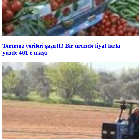
Temmuz verileri şaşırttı! Bir üründe fiyat farkı
yüzde 461'e ulaştı