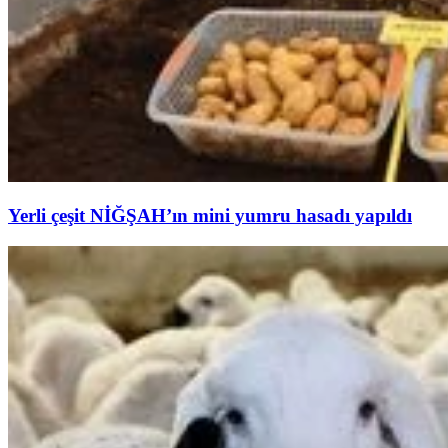
Yerli çeşit NİĞŞAH’ın mini yumru hasadı yapıldı