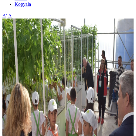
Kopyala
-
+
A
A