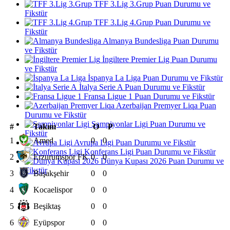
TFF 3.Lig 3.Grup Puan Durumu ve
Fikstür
TFF 3.Lig 4.Grup Puan Durumu ve
Fikstür
Almanya Bundesliga Puan Durumu
ve Fikstür
İngiltere Premier Lig Puan Durumu
ve Fikstür
İspanya La Liga Puan Durumu ve Fikstür
İtalya Serie A Puan Durumu ve Fikstür
Fransa Ligue 1 Puan Durumu ve Fikstür
Azerbaijan Premyer Liqa Puan
Durumu ve Fikstür
Şampiyonlar Ligi Puan Durumu ve
#
Takım
O
P
Fikstür
1
Amed
0
0
Avrupa Ligi Puan Durumu ve Fikstür
Konferans Ligi Puan Durumu ve Fikstür
2
Erzurumspor FK
0
0
Dünya Kupası 2026 Puan Durumu ve
Fikstür
3
Başakşehir
0
0
4
Kocaelispor
0
0
5
Beşiktaş
0
0
6
Eyüpspor
0
0