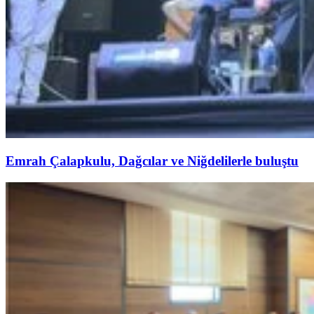
Emrah Çalapkulu, Dağcılar ve Niğdelilerle buluştu