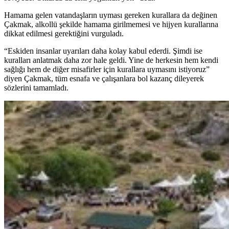
Hamama gelen vatandaşların uyması gereken kurallara da değinen
Çakmak, alkollü şekilde hamama girilmemesi ve hijyen kurallarına
dikkat edilmesi gerektiğini vurguladı.
“Eskiden insanlar uyarıları daha kolay kabul ederdi. Şimdi ise
kuralları anlatmak daha zor hale geldi. Yine de herkesin hem kendi
sağlığı hem de diğer misafirler için kurallara uymasını istiyoruz”
diyen Çakmak, tüm esnafa ve çalışanlara bol kazanç dileyerek
sözlerini tamamladı.