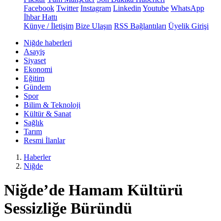
Facebook
Twitter
Instagram
Linkedin
Youtube
WhatsApp
İhbar Hattı
Künye / İletişim
Bize Ulaşın
RSS Bağlantıları
Üyelik Girişi
Niğde haberleri
Asayiş
Siyaset
Ekonomi
Eğitim
Gündem
Spor
Bilim & Teknoloji
Kültür & Sanat
Sağlık
Tarım
Resmi İlanlar
Haberler
Niğde
Niğde’de Hamam Kültürü
Sessizliğe Büründü