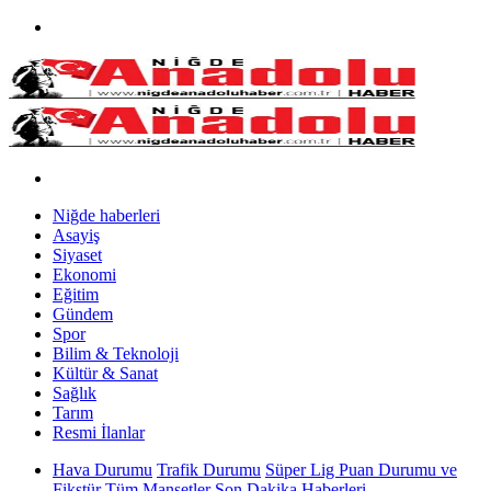
Niğde haberleri
Asayiş
Siyaset
Ekonomi
Eğitim
Gündem
Spor
Bilim & Teknoloji
Kültür & Sanat
Sağlık
Tarım
Resmi İlanlar
Hava Durumu
Trafik Durumu
Süper Lig Puan Durumu ve
Fikstür
Tüm Manşetler
Son Dakika Haberleri