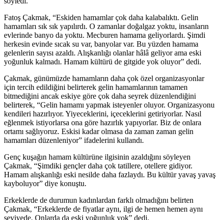
söyledi.
Fatoş Çakmak, “Eskiden hamamlar çok daha kalabalıktı. Gelin
hamamları sık sık yapılırdı. O zamanlar doğalgaz yoktu, insanların
evlerinde banyo da yoktu. Mecburen hamama geliyorlardı. Şimdi
herkesin evinde sıcak su var, banyolar var. Bu yüzden hamama
gelenlerin sayısı azaldı. Alışkanlığı olanlar hâlâ geliyor ama eski
yoğunluk kalmadı. Hamam kültürü de gitgide yok oluyor” dedi.
Çakmak, günümüzde hamamların daha çok özel organizasyonlar
için tercih edildiğini belirterek gelin hamamlarının tamamen
bitmediğini ancak eskiye göre çok daha seyrek düzenlendiğini
belirterek, “Gelin hamamı yapmak isteyenler oluyor. Organizasyonu
kendileri hazırlıyor. Yiyeceklerini, içeceklerini getiriyorlar. Nasıl
eğlenmek istiyorlarsa ona göre hazırlık yapıyorlar. Biz de onlara
ortamı sağlıyoruz. Eskisi kadar olmasa da zaman zaman gelin
hamamları düzenleniyor” ifadelerini kullandı.
Genç kuşağın hamam kültürüne ilgisinin azaldığını söyleyen
Çakmak, “Şimdiki gençler daha çok tatillere, otellere gidiyor.
Hamam alışkanlığı eski nesilde daha fazlaydı. Bu kültür yavaş yavaş
kayboluyor” diye konuştu.
Erkeklerde de durumun kadınlardan farklı olmadığını belirten
Çakmak, “Erkeklerde de fiyatlar aynı, ilgi de hemen hemen aynı
seviyede. Onlarda da eski yoğunluk yok” dedi.