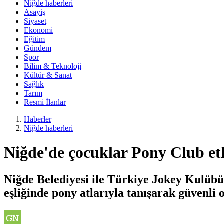
Niğde haberleri
Asayiş
Siyaset
Ekonomi
Eğitim
Gündem
Spor
Bilim & Teknoloji
Kültür & Sanat
Sağlık
Tarım
Resmi İlanlar
Haberler
Niğde haberleri
Niğde'de çocuklar Pony Club etk
Niğde Belediyesi ile Türkiye Jokey Kulübü 
eşliğinde pony atlarıyla tanışarak güvenl