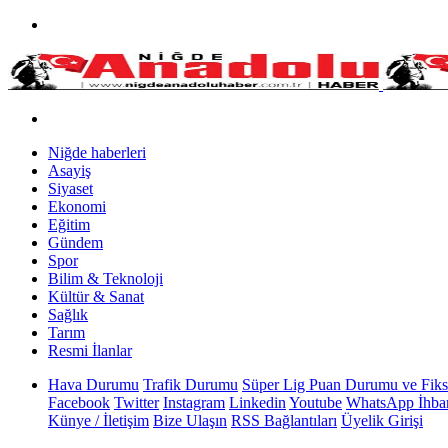
Niğde haberleri
Asayiş
Siyaset
Ekonomi
Eğitim
Gündem
Spor
Bilim & Teknoloji
Kültür & Sanat
Sağlık
Tarım
Resmi İlanlar
Hava Durumu
Trafik Durumu
Süper Lig Puan Durumu ve Fiks
Facebook
Twitter
Instagram
Linkedin
Youtube
WhatsApp İhbar
Künye / İletişim
Bize Ulaşın
RSS Bağlantıları
Üyelik Girişi