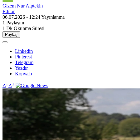
Gizem Nur Alptekin
Editör
06.07.2026 - 12:24
Yayınlanma
1
Paylaşım
1 Dk
Okunma Süresi
Paylaş
Linkedin
Pinterest
Telegram
Yazdır
Kopyala
-
+
A
A