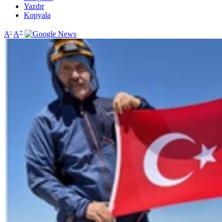
Yazdır
Kopyala
-
+
A
A