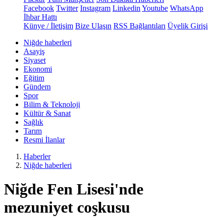
Facebook
Twitter
Instagram
Linkedin
Youtube
WhatsApp
İhbar Hattı
Künye / İletişim
Bize Ulaşın
RSS Bağlantıları
Üyelik Girişi
Niğde haberleri
Asayiş
Siyaset
Ekonomi
Eğitim
Gündem
Spor
Bilim & Teknoloji
Kültür & Sanat
Sağlık
Tarım
Resmi İlanlar
Haberler
Niğde haberleri
Niğde Fen Lisesi'nde
mezuniyet coşkusu