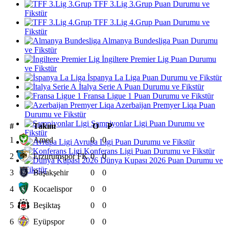
TFF 3.Lig 3.Grup Puan Durumu ve
Fikstür
TFF 3.Lig 4.Grup Puan Durumu ve
Fikstür
Almanya Bundesliga Puan Durumu
ve Fikstür
İngiltere Premier Lig Puan Durumu
ve Fikstür
İspanya La Liga Puan Durumu ve Fikstür
İtalya Serie A Puan Durumu ve Fikstür
Fransa Ligue 1 Puan Durumu ve Fikstür
Azerbaijan Premyer Liqa Puan
Durumu ve Fikstür
Şampiyonlar Ligi Puan Durumu ve
#
Takım
O
P
Fikstür
1
Amed
0
0
Avrupa Ligi Puan Durumu ve Fikstür
Konferans Ligi Puan Durumu ve Fikstür
2
Erzurumspor FK
0
0
Dünya Kupası 2026 Puan Durumu ve
Fikstür
3
Başakşehir
0
0
4
Kocaelispor
0
0
5
Beşiktaş
0
0
6
Eyüpspor
0
0