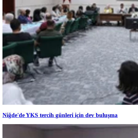
Niğde'de YKS tercih günleri için dev buluşma