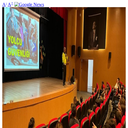
-
+
A
A