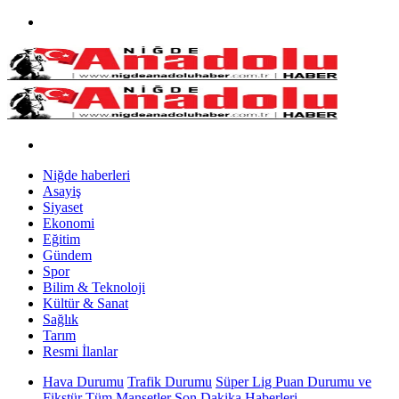
Niğde haberleri
Asayiş
Siyaset
Ekonomi
Eğitim
Gündem
Spor
Bilim & Teknoloji
Kültür & Sanat
Sağlık
Tarım
Resmi İlanlar
Hava Durumu
Trafik Durumu
Süper Lig Puan Durumu ve
Fikstür
Tüm Manşetler
Son Dakika Haberleri