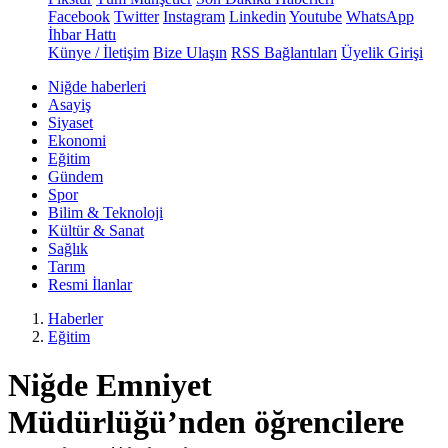
Facebook
Twitter
Instagram
Linkedin
Youtube
WhatsApp
İhbar Hattı
Künye / İletişim
Bize Ulaşın
RSS Bağlantıları
Üyelik Girişi
Niğde haberleri
Asayiş
Siyaset
Ekonomi
Eğitim
Gündem
Spor
Bilim & Teknoloji
Kültür & Sanat
Sağlık
Tarım
Resmi İlanlar
Haberler
Eğitim
Niğde Emniyet
Müdürlüğü’nden öğrencilere