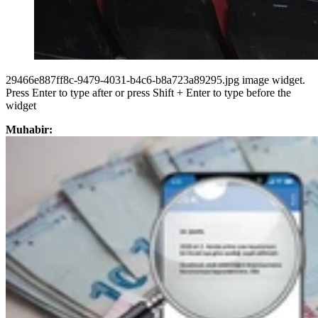
29466e887ff8c-9479-4031-b4c6-b8a723a89295.jpg image widget.
Press Enter to type after or press Shift + Enter to type before the
widget
Muhabir: