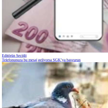
Editörün Seçtiği
Telefonunuza bu mesaj geliyorsa SGK’ya başvurun