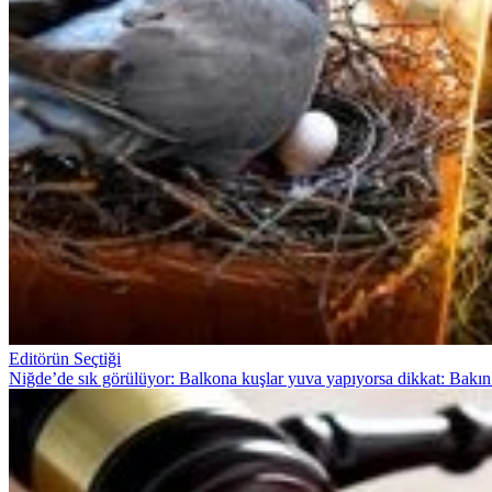
Editörün Seçtiği
Niğde’de sık görülüyor: Balkona kuşlar yuva yapıyorsa dikkat: Bakın