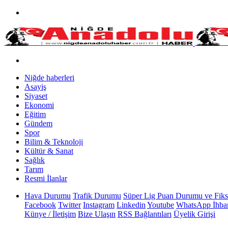
Niğde haberleri
Asayiş
Siyaset
Ekonomi
Eğitim
Gündem
Spor
Bilim & Teknoloji
Kültür & Sanat
Sağlık
Tarım
Resmi İlanlar
Hava Durumu
Trafik Durumu
Süper Lig Puan Durumu ve Fiks
Facebook
Twitter
Instagram
Linkedin
Youtube
WhatsApp İhbar
Künye / İletişim
Bize Ulaşın
RSS Bağlantıları
Üyelik Girişi