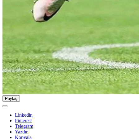
Paylaş
Linkedin
Pinterest
Telegram
Yazdır
Kopyala