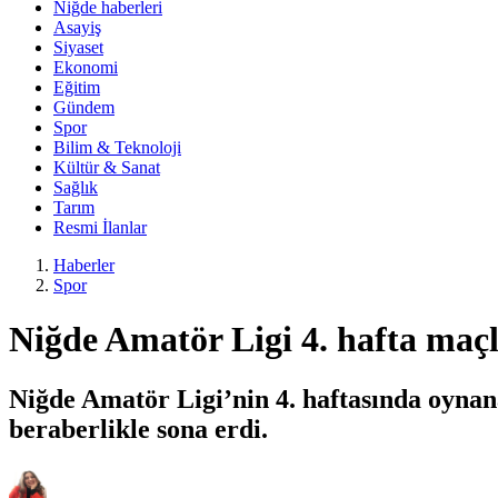
Niğde haberleri
Asayiş
Siyaset
Ekonomi
Eğitim
Gündem
Spor
Bilim & Teknoloji
Kültür & Sanat
Sağlık
Tarım
Resmi İlanlar
Haberler
Spor
Niğde Amatör Ligi 4. hafta maç
Niğde Amatör Ligi’nin 4. haftasında oynana
beraberlikle sona erdi.