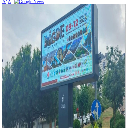
-
+
A
A