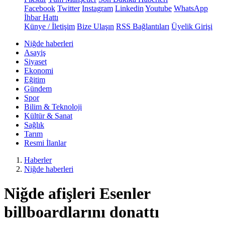
Facebook
Twitter
Instagram
Linkedin
Youtube
WhatsApp
İhbar Hattı
Künye / İletişim
Bize Ulaşın
RSS Bağlantıları
Üyelik Girişi
Niğde haberleri
Asayiş
Siyaset
Ekonomi
Eğitim
Gündem
Spor
Bilim & Teknoloji
Kültür & Sanat
Sağlık
Tarım
Resmi İlanlar
Haberler
Niğde haberleri
Niğde afişleri Esenler
billboardlarını donattı