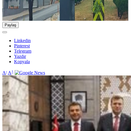
Paylaş
Linkedin
Pinterest
Telegram
Yazdır
Kopyala
-
+
A
A