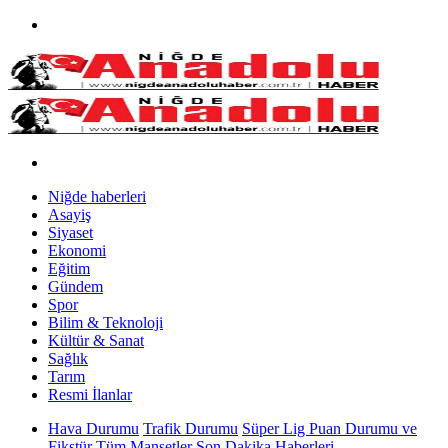
Niğde haberleri
Asayiş
Siyaset
Ekonomi
Eğitim
Gündem
Spor
Bilim & Teknoloji
Kültür & Sanat
Sağlık
Tarım
Resmi İlanlar
Hava Durumu
Trafik Durumu
Süper Lig Puan Durumu ve
Fikstür
Tüm Manşetler
Son Dakika Haberleri