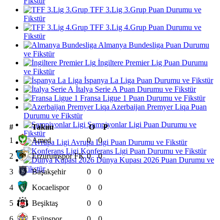
Fikstür
TFF 3.Lig 3.Grup Puan Durumu ve
Fikstür
TFF 3.Lig 4.Grup Puan Durumu ve
Fikstür
Almanya Bundesliga Puan Durumu
ve Fikstür
İngiltere Premier Lig Puan Durumu
ve Fikstür
İspanya La Liga Puan Durumu ve Fikstür
İtalya Serie A Puan Durumu ve Fikstür
Fransa Ligue 1 Puan Durumu ve Fikstür
Azerbaijan Premyer Liqa Puan
Durumu ve Fikstür
Şampiyonlar Ligi Puan Durumu ve
#
Takım
O
P
Fikstür
1
Amed
0
0
Avrupa Ligi Puan Durumu ve Fikstür
Konferans Ligi Puan Durumu ve Fikstür
2
Erzurumspor FK
0
0
Dünya Kupası 2026 Puan Durumu ve
Fikstür
3
Başakşehir
0
0
4
Kocaelispor
0
0
5
Beşiktaş
0
0
6
Eyüpspor
0
0