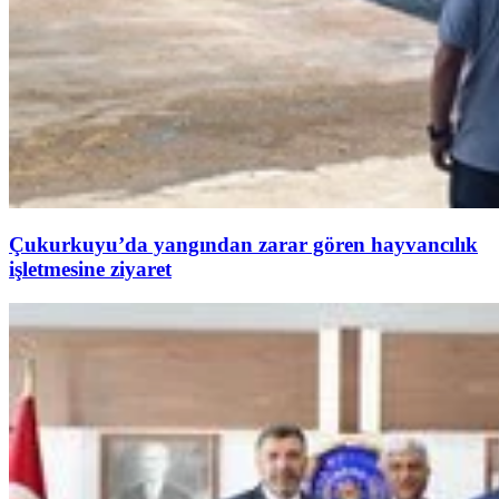
Çukurkuyu’da yangından zarar gören hayvancılık
işletmesine ziyaret