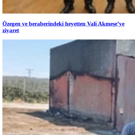
Özegen ve beraberindeki heyetten Vali Akmeşe’ye
ziyaret