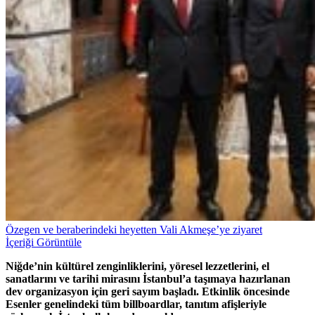
Özegen ve beraberindeki heyetten Vali Akmeşe’ye ziyaret
İçeriği Görüntüle
Niğde’nin kültürel zenginliklerini, yöresel lezzetlerini, el
sanatlarını ve tarihi mirasını İstanbul’a taşımaya hazırlanan
dev organizasyon için geri sayım başladı. Etkinlik öncesinde
Esenler genelindeki tüm billboardlar, tanıtım afişleriyle