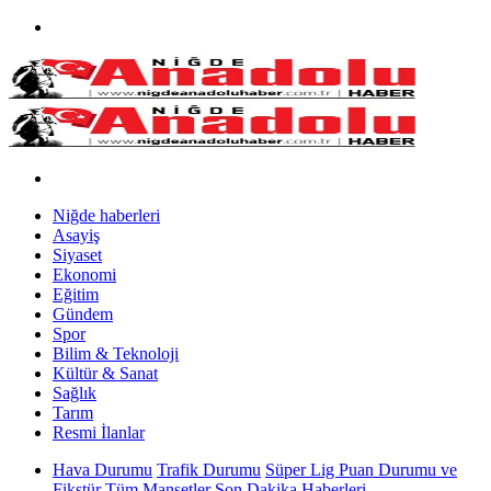
Niğde haberleri
Asayiş
Siyaset
Ekonomi
Eğitim
Gündem
Spor
Bilim & Teknoloji
Kültür & Sanat
Sağlık
Tarım
Resmi İlanlar
Hava Durumu
Trafik Durumu
Süper Lig Puan Durumu ve
Fikstür
Tüm Manşetler
Son Dakika Haberleri