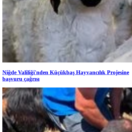
Niğde Valiliği'nden Küçükbaş Hayvancılık Projesine
başvuru çağrısı