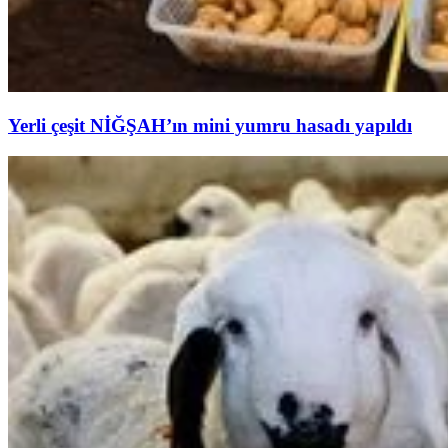
Yerli çeşit NİĞŞAH’ın mini yumru hasadı yapıldı