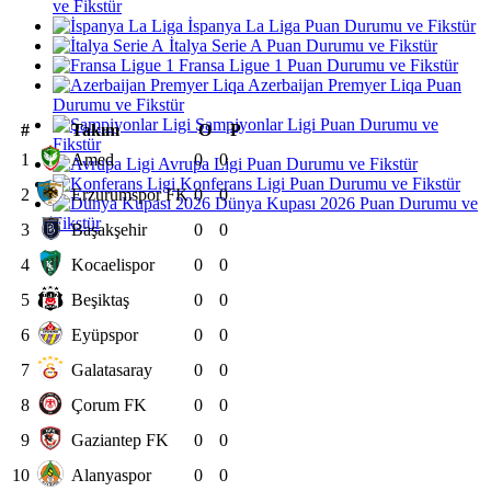
ve Fikstür
İspanya La Liga Puan Durumu ve Fikstür
İtalya Serie A Puan Durumu ve Fikstür
Fransa Ligue 1 Puan Durumu ve Fikstür
Azerbaijan Premyer Liqa Puan
Durumu ve Fikstür
Şampiyonlar Ligi Puan Durumu ve
#
Takım
O
P
Fikstür
1
Amed
0
0
Avrupa Ligi Puan Durumu ve Fikstür
Konferans Ligi Puan Durumu ve Fikstür
2
Erzurumspor FK
0
0
Dünya Kupası 2026 Puan Durumu ve
Fikstür
3
Başakşehir
0
0
4
Kocaelispor
0
0
5
Beşiktaş
0
0
6
Eyüpspor
0
0
7
Galatasaray
0
0
8
Çorum FK
0
0
9
Gaziantep FK
0
0
10
Alanyaspor
0
0