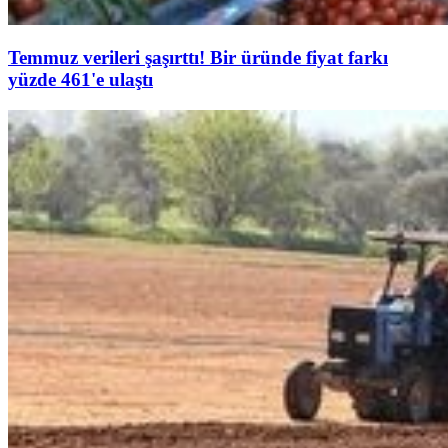
Temmuz verileri şaşırttı! Bir üründe fiyat farkı
yüzde 461'e ulaştı