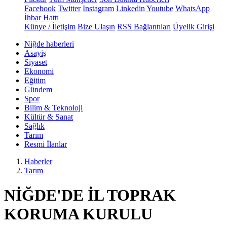
Facebook
Twitter
Instagram
Linkedin
Youtube
WhatsApp
İhbar Hattı
Künye / İletişim
Bize Ulaşın
RSS Bağlantıları
Üyelik Girişi
Niğde haberleri
Asayiş
Siyaset
Ekonomi
Eğitim
Gündem
Spor
Bilim & Teknoloji
Kültür & Sanat
Sağlık
Tarım
Resmi İlanlar
Haberler
Tarım
NİĞDE'DE İL TOPRAK
KORUMA KURULU