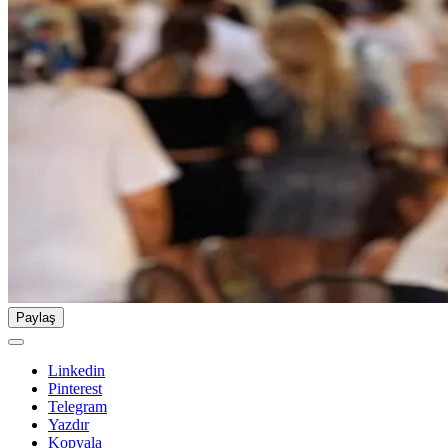
Paylaş
Linkedin
Pinterest
Telegram
Yazdır
Kopyala