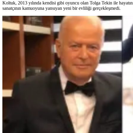
Koltuk, 2013 yılında kendisi gibi oyuncu olan Tolga Tekin ile hayatını 
sanatçının kamuoyuna yansıyan yeni bir evliliği gerçekleşmedi.