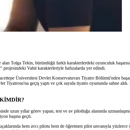
er alan Tolga Tekin, büründüğü farklı karakterlerdeki oyunculuk başarıs
rojesindeki Vahit karakterleriyle hafızalarda yer edindi.
acettepe Üniversitesi Devlet Konservatuvarı Tiyatro Bölümü'nden başarı
et Tiyatrosu'na geçiş yaptı ve çok sayıda tiyatro oyununda sahne aldı. 
 KİMDİR?
 uzun yıllar görev yapan, test ve av pilotluğu alanında uzmanlaşmış efs
iyon başına geçti.
çaklarında hem avcı pilotu hem de öğretmen pilot unvanıyla yüzlerce öğ