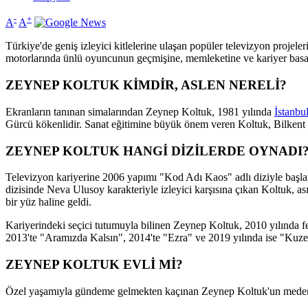
-
+
A
A
Türkiye'de geniş izleyici kitlelerine ulaşan popüler televizyon projel
motorlarında ünlü oyuncunun geçmişine, memleketine ve kariyer basam
ZEYNEP KOLTUK KİMDİR, ASLEN NERELİ?
Ekranların tanınan simalarından Zeynep Koltuk, 1981 yılında
İstanbu
Gürcü kökenlidir. Sanat eğitimine büyük önem veren Koltuk, Bilkent
ZEYNEP KOLTUK HANGİ DİZİLERDE OYNADI
Televizyon kariyerine 2006 yapımı "Kod Adı Kaos" adlı diziyle başla
dizisinde Neva Ulusoy karakteriyle izleyici karşısına çıkan Koltuk, as
bir yüz haline geldi.
Kariyerindeki seçici tutumuyla bilinen Zeynep Koltuk, 2010 yılında f
2013'te "Aramızda Kalsın", 2014'te "Ezra" ve 2019 yılında ise "Kuzey Y
ZEYNEP KOLTUK EVLİ Mİ?
Özel yaşamıyla gündeme gelmekten kaçınan Zeynep Koltuk'un medeni 