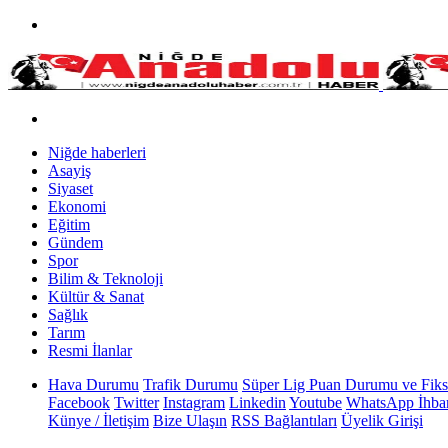
Niğde haberleri
Asayiş
Siyaset
Ekonomi
Eğitim
Gündem
Spor
Bilim & Teknoloji
Kültür & Sanat
Sağlık
Tarım
Resmi İlanlar
Hava Durumu
Trafik Durumu
Süper Lig Puan Durumu ve Fiks
Facebook
Twitter
Instagram
Linkedin
Youtube
WhatsApp İhbar
Künye / İletişim
Bize Ulaşın
RSS Bağlantıları
Üyelik Girişi