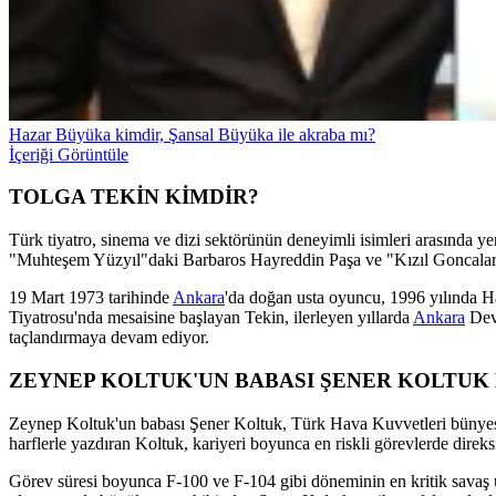
Hazar Büyüka kimdir, Şansal Büyüka ile akraba mı?
İçeriği Görüntüle
TOLGA TEKİN KİMDİR?
Türk tiyatro, sinema ve dizi sektörünün deneyimli isimleri arasında y
"Muhteşem Yüzyıl"daki Barbaros Hayreddin Paşa ve "Kızıl Goncalar" p
19 Mart 1973 tarihinde
Ankara
'da doğan usta oyuncu, 1996 yılında H
Tiyatrosu'nda mesaisine başlayan Tekin, ilerleyen yıllarda
Ankara
Devl
taçlandırmaya devam ediyor.
ZEYNEP KOLTUK'UN BABASI ŞENER KOLTUK
Zeynep Koltuk'un babası Şener Koltuk, Türk Hava Kuvvetleri bünyesinde
harflerle yazdıran Koltuk, kariyeri boyunca en riskli görevlerde direks
Görev süresi boyunca F-100 ve F-104 gibi döneminin en kritik savaş u