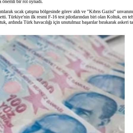
 önemli bir rol oynadı.
atılarak sıcak çatışma bölgesinde görev aldı ve "Kıbrıs Gazisi" unvanın
etti. Türkiye'nin ilk resmi F-16 test pilotlarından biri olan Koltuk, en t
k, ardında Türk havacılığı için unutulmaz başarılar bırakarak askeri tar