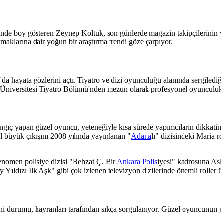
erinde boy gösteren Zeynep Koltuk, son günlerde magazin takipçilerinin v
aklarına dair yoğun bir araştırma trendi göze çarpıyor.
l
'da hayata gözlerini açtı. Tiyatro ve dizi oyunculuğu alanında sergilediğ
 Üniversitesi Tiyatro Bölümü'nden mezun olarak profesyonel oyunculuk
?
ngıç yapan güzel oyuncu, yeteneğiyle kısa sürede yapımcıların dikkati
ıl büyük çıkışını 2008 yılında yayınlanan "
Adana
lı" dizisindeki Maria r
enomen polisiye dizisi "Behzat Ç. Bir
Ankara
Polis
iyesi" kadrosuna Aslı
ıldızı İlk Aşk" gibi çok izlenen televizyon dizilerinde önemli roller ü
durumu, hayranları tarafından sıkça sorgulanıyor. Güzel oyuncunun g