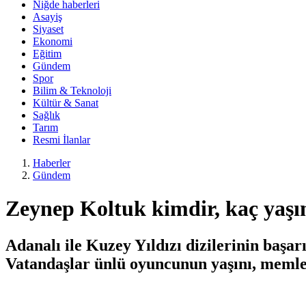
Niğde haberleri
Asayiş
Siyaset
Ekonomi
Eğitim
Gündem
Spor
Bilim & Teknoloji
Kültür & Sanat
Sağlık
Tarım
Resmi İlanlar
Haberler
Gündem
Zeynep Koltuk kimdir, kaç yaşı
Adanalı ile Kuzey Yıldızı dizilerinin başar
Vatandaşlar ünlü oyuncunun yaşını, memleke