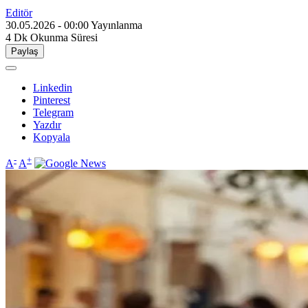
Editör
30.05.2026 - 00:00
Yayınlanma
4 Dk
Okunma Süresi
Paylaş
Linkedin
Pinterest
Telegram
Yazdır
Kopyala
-
+
A
A