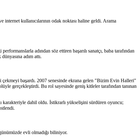
e internet kullanıcılarının odak noktası haline geldi. Arama
i performanslarla adından söz ettiren başarılı sanatçı, baba tarafından
 dünyasına adım attı.
ni çekmeyi başardı. 2007 senesinde ekrana gelen "Bizim Evin Halleri"
olüyle gerçekleştirdi. Bu rol sayesinde geniş kitleler tarafından tanınan
 karakteriyle dahil oldu. İstikrarlı yükselişini sürdüren oyuncu;
stlendi.
ünümüzde evli olmadığı biliniyor.