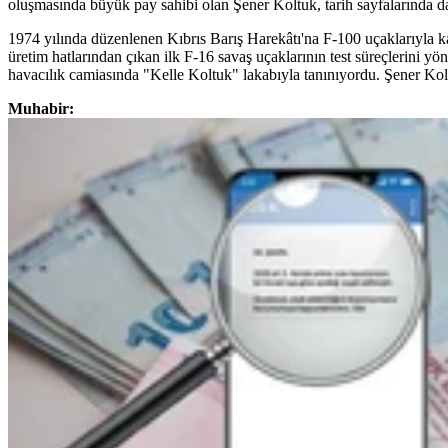
oluşmasında büyük pay sahibi olan Şener Koltuk, tarih sayfalarında da
1974 yılında düzenlenen Kıbrıs Barış Harekâtı'na F-100 uçaklarıyla k
üretim hatlarından çıkan ilk F-16 savaş uçaklarının test süreçlerini yön
havacılık camiasında "Kelle Koltuk" lakabıyla tanınıyordu. Şener Koltu
Muhabir: