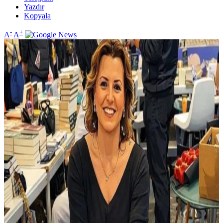
Yazdır
Kopyala
-
+
A
A