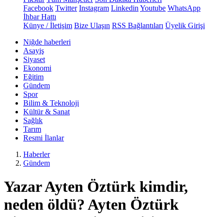
Facebook
Twitter
Instagram
Linkedin
Youtube
WhatsApp
İhbar Hattı
Künye / İletişim
Bize Ulaşın
RSS Bağlantıları
Üyelik Girişi
Niğde haberleri
Asayiş
Siyaset
Ekonomi
Eğitim
Gündem
Spor
Bilim & Teknoloji
Kültür & Sanat
Sağlık
Tarım
Resmi İlanlar
Haberler
Gündem
Yazar Ayten Öztürk kimdir,
neden öldü? Ayten Öztürk