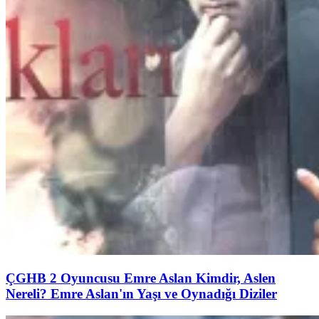
ÇGHB 2 Oyuncusu Emre Aslan Kimdir, Aslen
Nereli? Emre Aslan'ın Yaşı ve Oynadığı Diziler