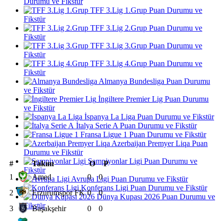
Durumu ve Fikstür
TFF 3.Lig 1.Grup Puan Durumu ve
Fikstür
TFF 3.Lig 2.Grup Puan Durumu ve
Fikstür
TFF 3.Lig 3.Grup Puan Durumu ve
Fikstür
TFF 3.Lig 4.Grup Puan Durumu ve
Fikstür
Almanya Bundesliga Puan Durumu
ve Fikstür
İngiltere Premier Lig Puan Durumu
ve Fikstür
İspanya La Liga Puan Durumu ve Fikstür
İtalya Serie A Puan Durumu ve Fikstür
Fransa Ligue 1 Puan Durumu ve Fikstür
Azerbaijan Premyer Liqa Puan
Durumu ve Fikstür
Şampiyonlar Ligi Puan Durumu ve
#
Takım
O
P
Fikstür
1
Amed
0
0
Avrupa Ligi Puan Durumu ve Fikstür
Konferans Ligi Puan Durumu ve Fikstür
2
Erzurumspor FK
0
0
Dünya Kupası 2026 Puan Durumu ve
Fikstür
3
Başakşehir
0
0