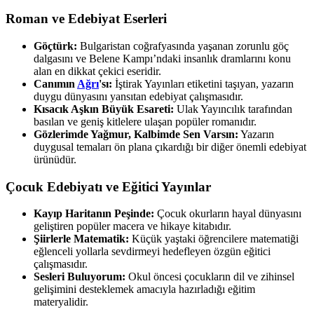
Roman ve Edebiyat Eserleri
Göçtürk:
Bulgaristan coğrafyasında yaşanan zorunlu göç
dalgasını ve Belene Kampı’ndaki insanlık dramlarını konu
alan en dikkat çekici eseridir.
Canımın
Ağrı
'sı:
İştirak Yayınları etiketini taşıyan, yazarın
duygu dünyasını yansıtan edebiyat çalışmasıdır.
Kısacık Aşkın Büyük Esareti:
Ulak Yayıncılık tarafından
basılan ve geniş kitlelere ulaşan popüler romanıdır.
Gözlerimde Yağmur, Kalbimde Sen Varsın:
Yazarın
duygusal temaları ön plana çıkardığı bir diğer önemli edebiyat
ürünüdür.
Çocuk Edebiyatı ve Eğitici Yayınlar
Kayıp Haritanın Peşinde:
Çocuk okurların hayal dünyasını
geliştiren popüler macera ve hikaye kitabıdır.
Şiirlerle Matematik:
Küçük yaştaki öğrencilere matematiği
eğlenceli yollarla sevdirmeyi hedefleyen özgün eğitici
çalışmasıdır.
Sesleri Buluyorum:
Okul öncesi çocukların dil ve zihinsel
gelişimini desteklemek amacıyla hazırladığı eğitim
materyalidir.