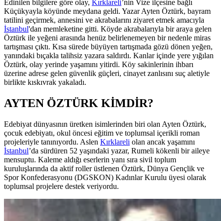
Edinilen bilgilere göre olay,
Kırklareli
’nin Vize ilçesine bağlı
Küçükyayla köyünde meydana geldi. Yazar Ayten Öztürk, bayram
tatilini geçirmek, annesini ve akrabalarını ziyaret etmek amacıyla
İstanbul
'dan memleketine gitti. Köyde akrabalarıyla bir araya gelen
Öztürk ile yeğeni arasında henüz belirlenemeyen bir nedenle miras
tartışması çıktı. Kısa sürede büyüyen tartışmada gözü dönen yeğen,
yanındaki bıçakla talihsiz yazara saldırdı. Kanlar içinde yere yığılan
Öztürk, olay yerinde yaşamını yitirdi. Köy sakinlerinin ihbarı
üzerine adrese gelen güvenlik güçleri, cinayet zanlısını suç aletiyle
birlikte kıskıvrak yakaladı.
AYTEN ÖZTÜRK KİMDİR?
Edebiyat dünyasının üretken isimlerinden biri olan Ayten Öztürk,
çocuk edebiyatı, okul öncesi eğitim ve toplumsal içerikli roman
projeleriyle tanınıyordu. Aslen
Kırklareli
olan ancak yaşamını
İstanbul
’da sürdüren 52 yaşındaki yazar, Rumeli kökenli bir aileye
mensuptu. Kaleme aldığı eserlerin yanı sıra sivil toplum
kuruluşlarında da aktif roller üstlenen Öztürk, Dünya Gençlik ve
Spor Konfederasyonu (DGSKON) Kadınlar Kurulu üyesi olarak
toplumsal projelere destek veriyordu.