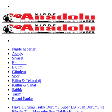
Niğde haberleri
Asayiş
Siyaset
Ekonomi
Eğitim
Gündem
Spor
Bilim & Teknoloji
Kültür & Sanat
Sağlık
Tarım
Resmi İlanlar
Hava Durumu
Trafik Durumu
Süper Lig Puan Durumu ve
Fikstür
Tüm Manşetler
Son Dakika Haberleri