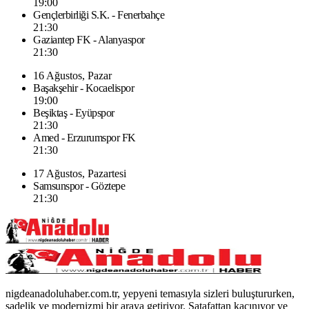
19:00
Gençlerbirliği S.K. - Fenerbahçe
21:30
Gaziantep FK - Alanyaspor
21:30
16 Ağustos, Pazar
Başakşehir - Kocaelispor
19:00
Beşiktaş - Eyüpspor
21:30
Amed - Erzurumspor FK
21:30
17 Ağustos, Pazartesi
Samsunspor - Göztepe
21:30
nigdeanadoluhaber.com.tr, yepyeni temasıyla sizleri buluştururken,
sadelik ve modernizmi bir araya getiriyor. Şatafattan kaçınıyor ve