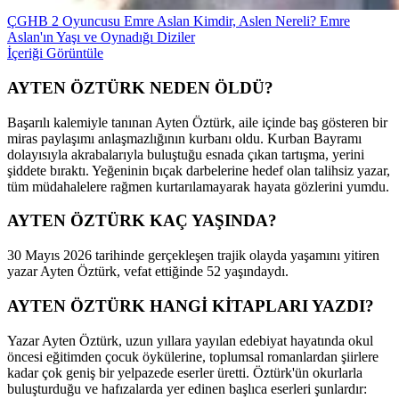
ÇGHB 2 Oyuncusu Emre Aslan Kimdir, Aslen Nereli? Emre
Aslan'ın Yaşı ve Oynadığı Diziler
İçeriği Görüntüle
AYTEN ÖZTÜRK NEDEN ÖLDÜ?
Başarılı kalemiyle tanınan Ayten Öztürk, aile içinde baş gösteren bir
miras paylaşımı anlaşmazlığının kurbanı oldu. Kurban Bayramı
dolayısıyla akrabalarıyla buluştuğu esnada çıkan tartışma, yerini
şiddete bıraktı. Yeğeninin bıçak darbelerine hedef olan talihsiz yazar,
tüm müdahalelere rağmen kurtarılamayarak hayata gözlerini yumdu.
AYTEN ÖZTÜRK KAÇ YAŞINDA?
30 Mayıs 2026 tarihinde gerçekleşen trajik olayda yaşamını yitiren
yazar Ayten Öztürk, vefat ettiğinde 52 yaşındaydı.
AYTEN ÖZTÜRK HANGİ KİTAPLARI YAZDI?
Yazar Ayten Öztürk, uzun yıllara yayılan edebiyat hayatında okul
öncesi eğitimden çocuk öykülerine, toplumsal romanlardan şiirlere
kadar çok geniş bir yelpazede eserler üretti. Öztürk'ün okurlarla
buluşturduğu ve hafızalarda yer edinen başlıca eserleri şunlardır: