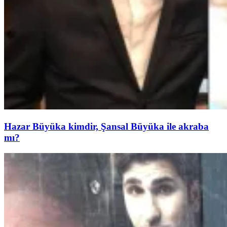
Hazar Büyüka kimdir, Şansal Büyüka ile akraba
mı?