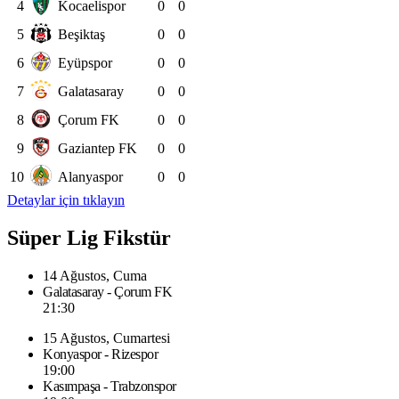
4
Kocaelispor
0
0
5
Beşiktaş
0
0
6
Eyüpspor
0
0
7
Galatasaray
0
0
8
Çorum FK
0
0
9
Gaziantep FK
0
0
10
Alanyaspor
0
0
Detaylar için tıklayın
Süper Lig Fikstür
14 Ağustos, Cuma
Galatasaray - Çorum FK
21:30
15 Ağustos, Cumartesi
Konyaspor - Rizespor
19:00
Kasımpaşa - Trabzonspor