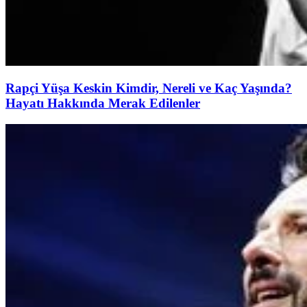
Rapçi Yüşa Keskin Kimdir, Nereli ve Kaç Yaşında?
Hayatı Hakkında Merak Edilenler