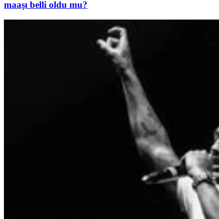
maaşı belli oldu mu?