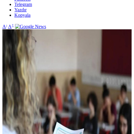
Telegram
Yazdır
Kopyala
-
+
A
A