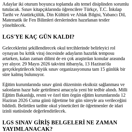
Adaylar iki oturum boyunca toplamda altı temel disiplinden sorumlu
tutulacak. Sınav kitapçıklarında öğrencilere Türkçe, T.C. İnkılap
Tarihi ve Atatürkçülük, Din Kültürü ve Ahlak Bilgisi, Yabancı Dil,
Matematik ile Fen Bilimleri derslerinden hazırlanan testler
yöneltilecek.
LGS'YE KAÇ GÜN KALDI?
Geleceklerini şekillendirecek okul tercihlerinde belirleyici rol
oynayan bu kritik viraj öncesinde adayların hazırlık temposu
artarken, kalan zaman dilimi de en çok araştırılan konular arasında
yer alıyor. 29 Mayıs 2026 takvimi itibarıyla, 13 Haziran'da
gerçekleştirilecek büyük sınav organizasyonuna tam 15 günlük bir
süre kalmış bulunuyor.
Eğitim kurumlarında sınav günü düzeninin eksiksiz sağlanması ve
salonların hazır hale getirilmesi amacıyla yeni bir tedbir alındı. Milli
Eğitim Bakanlığı, resmi ve özel tüm örgün eğitim kurumlarında 12
Haziran 2026 Cuma günü öğretime bir gün süreyle ara verileceğini
bildirdi. Belirtilen tarihte okul yöneticileri ile öğretmenler de idari
izinli statüsünde değerlendirilecek.
LGS SINAV GİRİŞ BELGELERİ NE ZAMAN
YAYIMLANACAK?