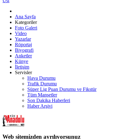
Üst
Ana Sayfa
Kategoriler
Foto Galeri
Video
Yazarlar
Röportaj
Biyografi
Anketler
Künye
İletişim
Servisler
Hava Durumu
Trafik Durumu
Süper Lig Puan Durumu ve Fikstür
Tüm Manşetler
Son Dakika Haberleri
Haber Arşivi
Web sitemizden ayrılıyorsunuz