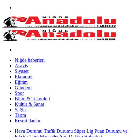
Niğde haberleri
Asayiş
Siyaset
Ekonomi
Eğitim
Gündem
Spor
Bilim & Teknoloji
Kültür & Sanat
Sağlık
Tarım
Resmi İlanlar
Hava Durumu
Trafik Durumu
Süper Lig Puan Durumu ve
Fikstür
Tüm Manşetler
Son Dakika Haberleri