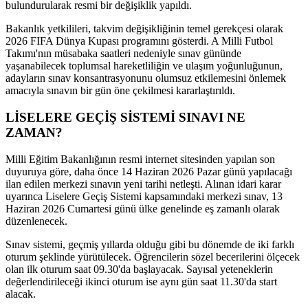
bulundurularak resmi bir değişiklik yapıldı.
Bakanlık yetkilileri, takvim değişikliğinin temel gerekçesi olarak
2026 FIFA Dünya Kupası programını gösterdi. A Milli Futbol
Takımı'nın müsabaka saatleri nedeniyle sınav gününde
yaşanabilecek toplumsal hareketliliğin ve ulaşım yoğunluğunun,
adayların sınav konsantrasyonunu olumsuz etkilemesini önlemek
amacıyla sınavın bir gün öne çekilmesi kararlaştırıldı.
LİSELERE GEÇİŞ SİSTEMİ SINAVI NE
ZAMAN?
Milli Eğitim Bakanlığının resmi internet sitesinden yapılan son
duyuruya göre, daha önce 14 Haziran 2026 Pazar günü yapılacağı
ilan edilen merkezi sınavın yeni tarihi netleşti. Alınan idari karar
uyarınca Liselere Geçiş Sistemi kapsamındaki merkezi sınav, 13
Haziran 2026 Cumartesi günü ülke genelinde eş zamanlı olarak
düzenlenecek.
Sınav sistemi, geçmiş yıllarda olduğu gibi bu dönemde de iki farklı
oturum şeklinde yürütülecek. Öğrencilerin sözel becerilerini ölçecek
olan ilk oturum saat 09.30'da başlayacak. Sayısal yeteneklerin
değerlendirileceği ikinci oturum ise aynı gün saat 11.30'da start
alacak.