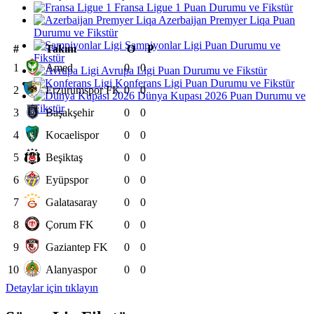
Fransa Ligue 1 Puan Durumu ve Fikstür
Azerbaijan Premyer Liqa Puan
Durumu ve Fikstür
Şampiyonlar Ligi Puan Durumu ve
#
Takım
O
P
Fikstür
1
Amed
0
0
Avrupa Ligi Puan Durumu ve Fikstür
Konferans Ligi Puan Durumu ve Fikstür
2
Erzurumspor FK
0
0
Dünya Kupası 2026 Puan Durumu ve
Fikstür
3
Başakşehir
0
0
4
Kocaelispor
0
0
5
Beşiktaş
0
0
6
Eyüpspor
0
0
7
Galatasaray
0
0
8
Çorum FK
0
0
9
Gaziantep FK
0
0
10
Alanyaspor
0
0
Detaylar için tıklayın