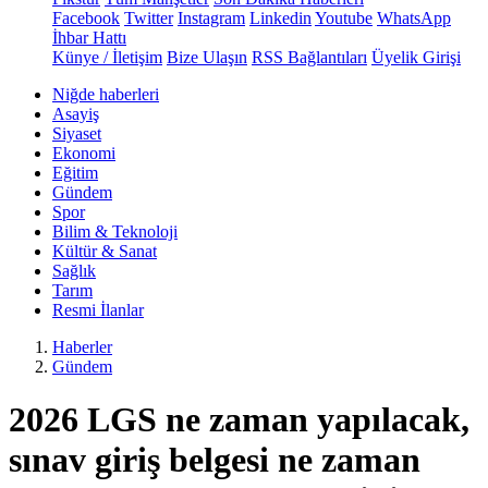
Facebook
Twitter
Instagram
Linkedin
Youtube
WhatsApp
İhbar Hattı
Künye / İletişim
Bize Ulaşın
RSS Bağlantıları
Üyelik Girişi
Niğde haberleri
Asayiş
Siyaset
Ekonomi
Eğitim
Gündem
Spor
Bilim & Teknoloji
Kültür & Sanat
Sağlık
Tarım
Resmi İlanlar
Haberler
Gündem
2026 LGS ne zaman yapılacak,
sınav giriş belgesi ne zaman