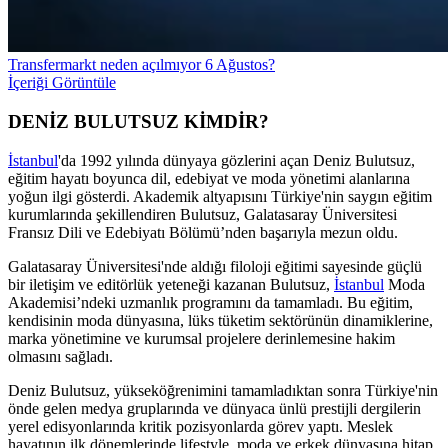
Transfermarkt neden açılmıyor 6 Ağustos?
İçeriği Görüntüle
DENİZ BULUTSUZ KİMDİR?
İstanbul
'da 1992 yılında dünyaya gözlerini açan Deniz Bulutsuz,
eğitim hayatı boyunca dil, edebiyat ve moda yönetimi alanlarına
yoğun ilgi gösterdi. Akademik altyapısını Türkiye'nin saygın eğitim
kurumlarında şekillendiren Bulutsuz, Galatasaray Üniversitesi
Fransız Dili ve Edebiyatı Bölümü’nden başarıyla mezun oldu.
Galatasaray Üniversitesi'nde aldığı filoloji eğitimi sayesinde güçlü
bir iletişim ve editörlük yeteneği kazanan Bulutsuz,
İstanbul
Moda
Akademisi’ndeki uzmanlık programını da tamamladı. Bu eğitim,
kendisinin moda dünyasına, lüks tüketim sektörünün dinamiklerine,
marka yönetimine ve kurumsal projelere derinlemesine hakim
olmasını sağladı.
Deniz Bulutsuz, yükseköğrenimini tamamladıktan sonra Türkiye'nin
önde gelen medya gruplarında ve dünyaca ünlü prestijli dergilerin
yerel edisyonlarında kritik pozisyonlarda görev yaptı. Meslek
hayatının ilk dönemlerinde lifestyle, moda ve erkek dünyasına hitap