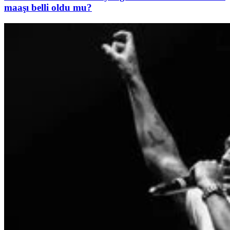
maaşı belli oldu mu?