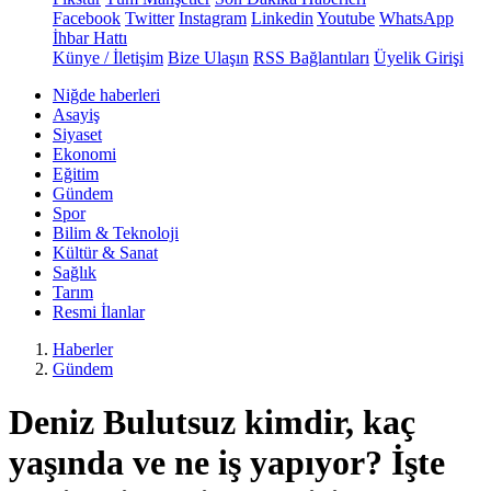
Facebook
Twitter
Instagram
Linkedin
Youtube
WhatsApp
İhbar Hattı
Künye / İletişim
Bize Ulaşın
RSS Bağlantıları
Üyelik Girişi
Niğde haberleri
Asayiş
Siyaset
Ekonomi
Eğitim
Gündem
Spor
Bilim & Teknoloji
Kültür & Sanat
Sağlık
Tarım
Resmi İlanlar
Haberler
Gündem
Deniz Bulutsuz kimdir, kaç
yaşında ve ne iş yapıyor? İşte