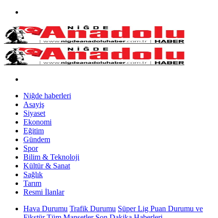
Niğde haberleri
Asayiş
Siyaset
Ekonomi
Eğitim
Gündem
Spor
Bilim & Teknoloji
Kültür & Sanat
Sağlık
Tarım
Resmi İlanlar
Hava Durumu
Trafik Durumu
Süper Lig Puan Durumu ve
Fikstür
Tüm Manşetler
Son Dakika Haberleri