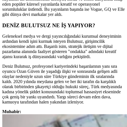
eden popüler küresel yayınlarda kreatif ve operasyonel
sorumluluklar üstlendi. Bu yayınların başında ise Vogue, GQ ve Elle
gibi dünya devi markalar yer aldı.
DENİZ BULUTSUZ NE İŞ YAPIYOR?
Geleneksel medya ve dergi yayıncılığındaki kurumsal deneyiminin
ardından kendi işini kurmak isteyen Bulutsuz, girişimcilik
ekosistemine adım attı. Başarılı isim, stratejik iletişim ve dijital
pazarlama alanında faaliyet gösteren "ondakka" adındaki kreatif
ajansı kurarak iş dünyasındaki varlığını pekiştirdi.
Deniz Bulutsuz, profesyonel kariyerindeki başarılarının yanı sıra
oyuncu Ozan Güven ile yaşadığı ilişki ve sonrasında gelişen adli
olaylar nedeniyle uzun süre Türkiye gündeminin ilk sıralarında
kaldı. 2020 yılında meydana gelen ve her iki tarafın da karşılıklı
olarak birbirinden şikayetçi olduğu hukuki süreç, Türk medyasında
kadına yönelik şiddet konusundaki toplumsal hassasiyet ekseninde
çok geniş bir yankı uyandırdı. Yargı süreci devam eden dava,
kamuoyu tarafından halen yakından izleniyor.
Muhabir: