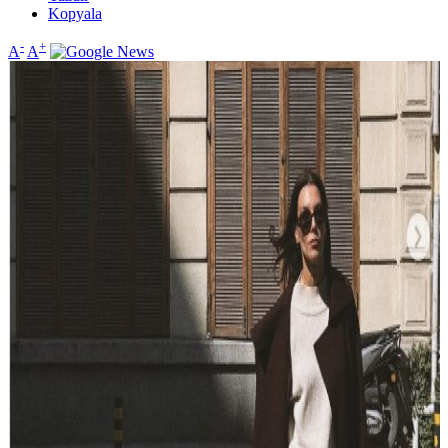
Kopyala
-
+
A
A