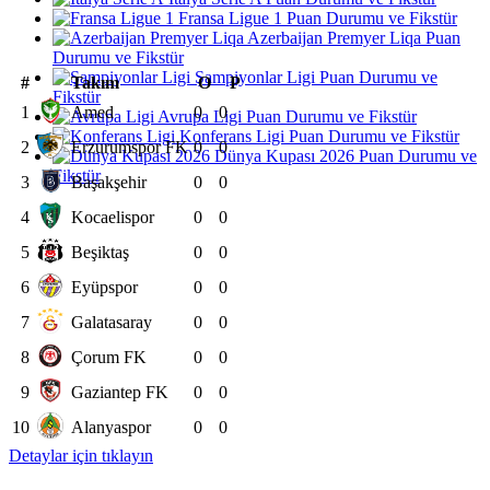
Fransa Ligue 1 Puan Durumu ve Fikstür
Azerbaijan Premyer Liqa Puan
Durumu ve Fikstür
Şampiyonlar Ligi Puan Durumu ve
#
Takım
O
P
Fikstür
1
Amed
0
0
Avrupa Ligi Puan Durumu ve Fikstür
Konferans Ligi Puan Durumu ve Fikstür
2
Erzurumspor FK
0
0
Dünya Kupası 2026 Puan Durumu ve
Fikstür
3
Başakşehir
0
0
4
Kocaelispor
0
0
5
Beşiktaş
0
0
6
Eyüpspor
0
0
7
Galatasaray
0
0
8
Çorum FK
0
0
9
Gaziantep FK
0
0
10
Alanyaspor
0
0
Detaylar için tıklayın