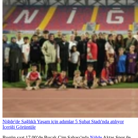
Niğde'de Sağlıklı Yaşam için adımlar 5 Şubat Stadı'nda atılıyor
İçeriği Görüntüle
Bugün saat 17.00’de Bucak Çim Sahası’nda
Niğde
Aktaş Spor ile