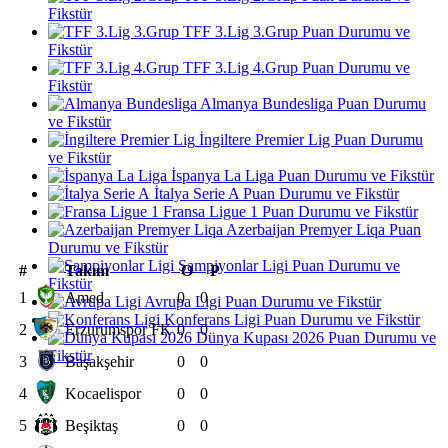
Fikstür
TFF 3.Lig 3.Grup Puan Durumu ve
Fikstür
TFF 3.Lig 4.Grup Puan Durumu ve
Fikstür
Almanya Bundesliga Puan Durumu
ve Fikstür
İngiltere Premier Lig Puan Durumu
ve Fikstür
İspanya La Liga Puan Durumu ve Fikstür
İtalya Serie A Puan Durumu ve Fikstür
Fransa Ligue 1 Puan Durumu ve Fikstür
Azerbaijan Premyer Liqa Puan
Durumu ve Fikstür
Şampiyonlar Ligi Puan Durumu ve
#
Takım
O
P
Fikstür
1
Amed
0
0
Avrupa Ligi Puan Durumu ve Fikstür
Konferans Ligi Puan Durumu ve Fikstür
2
Erzurumspor FK
0
0
Dünya Kupası 2026 Puan Durumu ve
Fikstür
3
Başakşehir
0
0
4
Kocaelispor
0
0
5
Beşiktaş
0
0