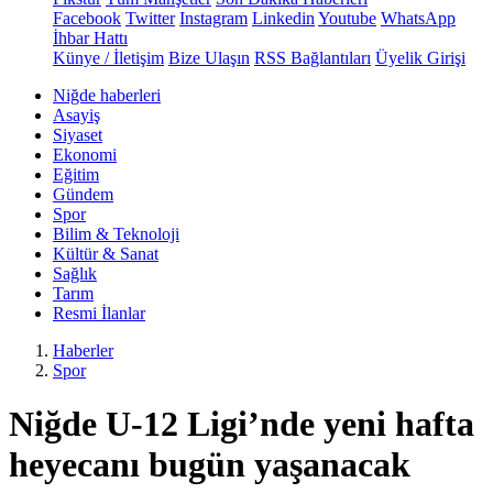
Facebook
Twitter
Instagram
Linkedin
Youtube
WhatsApp
İhbar Hattı
Künye / İletişim
Bize Ulaşın
RSS Bağlantıları
Üyelik Girişi
Niğde haberleri
Asayiş
Siyaset
Ekonomi
Eğitim
Gündem
Spor
Bilim & Teknoloji
Kültür & Sanat
Sağlık
Tarım
Resmi İlanlar
Haberler
Spor
Niğde U-12 Ligi’nde yeni hafta
heyecanı bugün yaşanacak