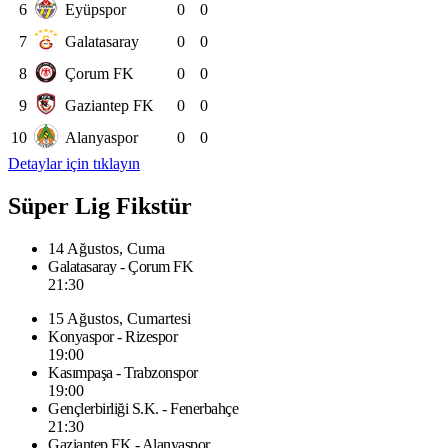
6
Eyüpspor
0
0
7
Galatasaray
0
0
8
Çorum FK
0
0
9
Gaziantep FK
0
0
10
Alanyaspor
0
0
Detaylar için tıklayın
Süper Lig Fikstür
14 Ağustos, Cuma
Galatasaray - Çorum FK
21:30
15 Ağustos, Cumartesi
Konyaspor - Rizespor
19:00
Kasımpaşa - Trabzonspor
19:00
Gençlerbirliği S.K. - Fenerbahçe
21:30
Gaziantep FK - Alanyaspor