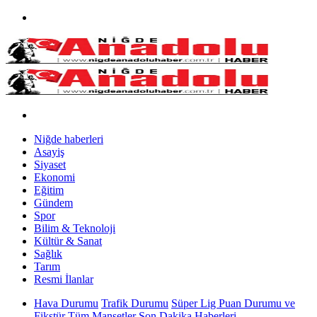
Niğde haberleri
Asayiş
Siyaset
Ekonomi
Eğitim
Gündem
Spor
Bilim & Teknoloji
Kültür & Sanat
Sağlık
Tarım
Resmi İlanlar
Hava Durumu
Trafik Durumu
Süper Lig Puan Durumu ve
Fikstür
Tüm Manşetler
Son Dakika Haberleri