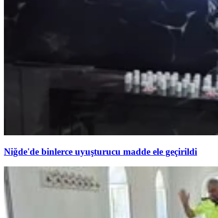
Niğde'de binlerce uyuşturucu madde ele geçirildi