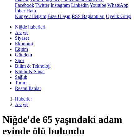
Facebook
Twitter
Instagram
Linkedin
Youtube
WhatsApp
İhbar Hattı
Künye / İletişim
Bize Ulaşın
RSS Bağlantıları
Üyelik Girişi
Niğde haberleri
Asayiş
Siyaset
Ekonomi
Eğitim
Gündem
Spor
Bilim & Teknoloji
Kültür & Sanat
Sağlık
Tarım
Resmi İlanlar
Haberler
Asayiş
Niğde'de 65 yaşındaki adam
evinde ölü bulundu