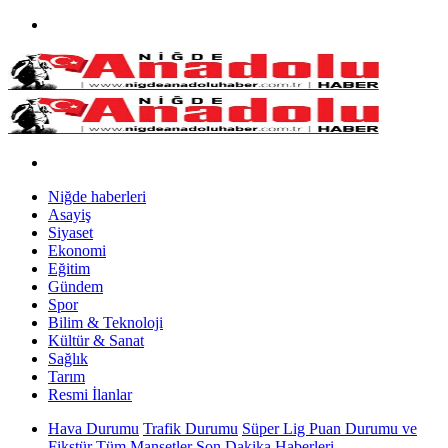
Niğde haberleri
Asayiş
Siyaset
Ekonomi
Eğitim
Gündem
Spor
Bilim & Teknoloji
Kültür & Sanat
Sağlık
Tarım
Resmi İlanlar
Hava Durumu
Trafik Durumu
Süper Lig Puan Durumu ve
Fikstür
Tüm Manşetler
Son Dakika Haberleri