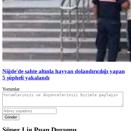
Niğde'de sahte altınla hayvan dolandırıcılığı yapan
5 şüpheli yakalandı
Yorumlar
Gönder
Süper Lig Puan Durumu