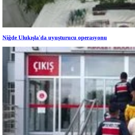
Niğde Ulukışla'da uyuşturucu operasyonu