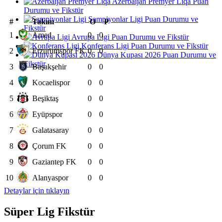
Azerbaijan Premyer Liqa Puan
Durumu ve Fikstür
Şampiyonlar Ligi Puan Durumu ve
#
Takım
O
P
Fikstür
1
Amed
0
0
Avrupa Ligi Puan Durumu ve Fikstür
Konferans Ligi Puan Durumu ve Fikstür
2
Erzurumspor FK
0
0
Dünya Kupası 2026 Puan Durumu ve
Fikstür
3
Başakşehir
0
0
4
Kocaelispor
0
0
5
Beşiktaş
0
0
6
Eyüpspor
0
0
7
Galatasaray
0
0
8
Çorum FK
0
0
9
Gaziantep FK
0
0
10
Alanyaspor
0
0
Detaylar için tıklayın
Süper Lig Fikstür