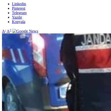
Linkedin
Pinterest
Telegram
Yazdır
Kopyala
-
+
A
A