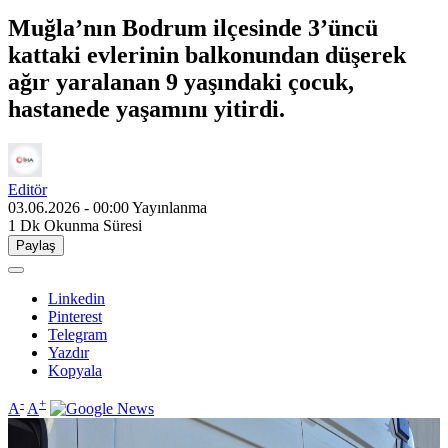
Muğla’nın Bodrum ilçesinde 3’üncü
kattaki evlerinin balkonundan düşerek
ağır yaralanan 9 yaşındaki çocuk,
hastanede yaşamını yitirdi.
Editör
03.06.2026 - 00:00
Yayınlanma
1 Dk
Okunma Süresi
Paylaş
Linkedin
Pinterest
Telegram
Yazdır
Kopyala
-
+
A
A