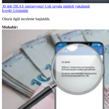
30 ilde DEAŞ operasyonu! Çok sayıda şüpheli yakalandı
İçeriği Görüntüle
Olayla ilgili inceleme başlatıldı.
Muhabir: