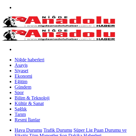
Niğde haberleri
Asayiş
Siyaset
Ekonomi
Eğitim
Gündem
Spor
Bilim & Teknoloji
Kültür & Sanat
Sağlık
Tarım
Resmi İlanlar
Hava Durumu
Trafik Durumu
Süper Lig Puan Durumu ve
Fikstür
Tüm Manşetler
Son Dakika Haberleri