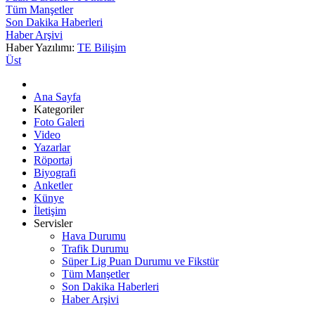
Tüm Manşetler
Son Dakika Haberleri
Haber Arşivi
Haber Yazılımı:
TE Bilişim
Üst
Ana Sayfa
Kategoriler
Foto Galeri
Video
Yazarlar
Röportaj
Biyografi
Anketler
Künye
İletişim
Servisler
Hava Durumu
Trafik Durumu
Süper Lig Puan Durumu ve Fikstür
Tüm Manşetler
Son Dakika Haberleri
Haber Arşivi