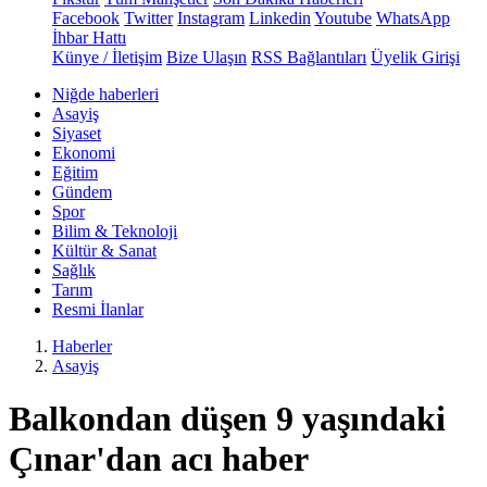
Facebook
Twitter
Instagram
Linkedin
Youtube
WhatsApp
İhbar Hattı
Künye / İletişim
Bize Ulaşın
RSS Bağlantıları
Üyelik Girişi
Niğde haberleri
Asayiş
Siyaset
Ekonomi
Eğitim
Gündem
Spor
Bilim & Teknoloji
Kültür & Sanat
Sağlık
Tarım
Resmi İlanlar
Haberler
Asayiş
Balkondan düşen 9 yaşındaki
Çınar'dan acı haber