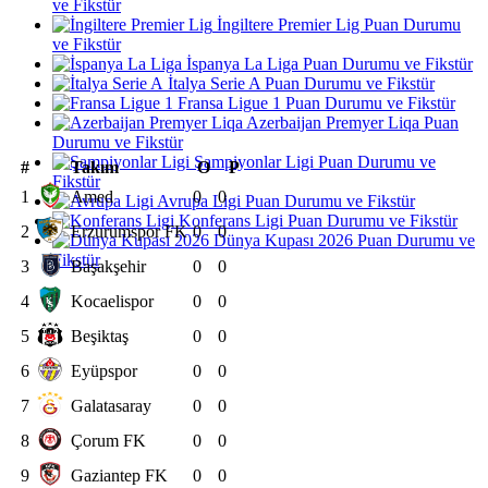
ve Fikstür
İngiltere Premier Lig Puan Durumu
ve Fikstür
İspanya La Liga Puan Durumu ve Fikstür
İtalya Serie A Puan Durumu ve Fikstür
Fransa Ligue 1 Puan Durumu ve Fikstür
Azerbaijan Premyer Liqa Puan
Durumu ve Fikstür
Şampiyonlar Ligi Puan Durumu ve
#
Takım
O
P
Fikstür
1
Amed
0
0
Avrupa Ligi Puan Durumu ve Fikstür
Konferans Ligi Puan Durumu ve Fikstür
2
Erzurumspor FK
0
0
Dünya Kupası 2026 Puan Durumu ve
Fikstür
3
Başakşehir
0
0
4
Kocaelispor
0
0
5
Beşiktaş
0
0
6
Eyüpspor
0
0
7
Galatasaray
0
0
8
Çorum FK
0
0
9
Gaziantep FK
0
0