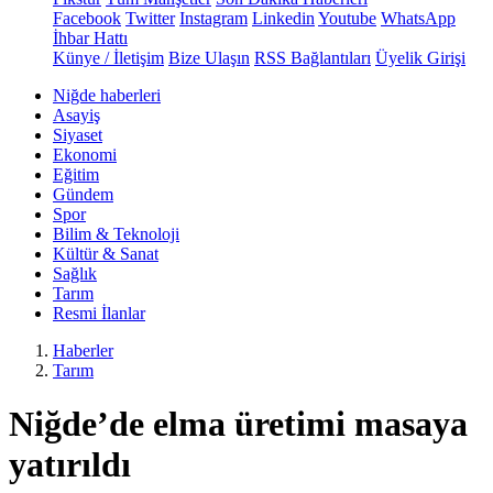
Facebook
Twitter
Instagram
Linkedin
Youtube
WhatsApp
İhbar Hattı
Künye / İletişim
Bize Ulaşın
RSS Bağlantıları
Üyelik Girişi
Niğde haberleri
Asayiş
Siyaset
Ekonomi
Eğitim
Gündem
Spor
Bilim & Teknoloji
Kültür & Sanat
Sağlık
Tarım
Resmi İlanlar
Haberler
Tarım
Niğde’de elma üretimi masaya
yatırıldı