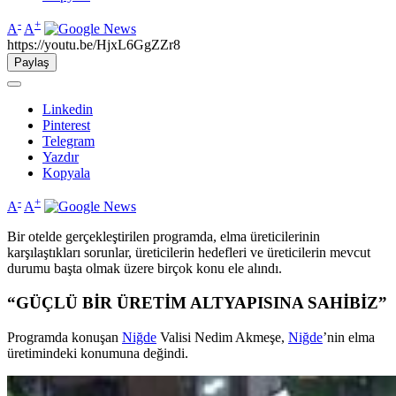
-
+
A
A
https://youtu.be/HjxL6GgZZr8
Paylaş
Linkedin
Pinterest
Telegram
Yazdır
Kopyala
-
+
A
A
Bir otelde gerçekleştirilen programda, elma üreticilerinin
karşılaştıkları sorunlar, üreticilerin hedefleri ve üreticilerin mevcut
durumu başta olmak üzere birçok konu ele alındı.
“GÜÇLÜ BİR ÜRETİM ALTYAPISINA SAHİBİZ”
Programda konuşan
Niğde
Valisi Nedim Akmeşe,
Niğde
’nin elma
üretimindeki konumuna değindi.