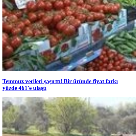
Temmuz verileri şaşırttı! Bir üründe fiyat farkı
yüzde 461'e ulaştı