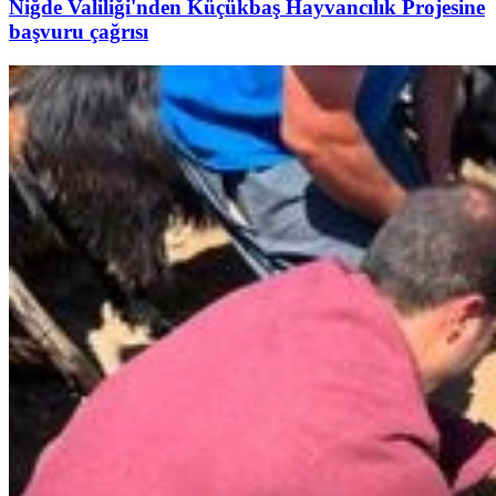
Niğde Valiliği'nden Küçükbaş Hayvancılık Projesine
başvuru çağrısı