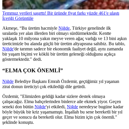
Temmuz verileri şaşırttı! Bir üründe fiyat farkı yüzde 461'e ulaştı
İçeriği Görüntüle
Akmeşe, “Bu üretim hacmiyle
Niğde
, Türkiye genelinde ilk
sıralarda yer alan illerden biri olmayı sürdürmektedir. Kentte
yaklaşık 10 milyona yakın meyve veren ağaç varlığı ve 13 bini aşkın
üreticimizle bu alanda güçlü bir üretim altyapısına sahibiz. Bu tablo,
Niğde
'de tarımın sadece bir ekonomik faaliyet değil, aynı zamanda
bir yaşam biçimi ve köklü bir üretim geleneği olduğunu açıkça
göstermektedir." dedi.
“ELMA ÇOK ÖNEMLİ”
Niğde
Belediye Başkanı Emrah Özdemir, geçtiğimiz yıl yaşanan
zirai donun üreticiyi çok etkilediği dile getirdi.
Özdemir, "Elimizden geldiği kadar sizlere destek olmaya
çalışacağız. Elma bahçelerinden binlerce aile ekmek yiyor. Geçen
seneki don bütün
Niğde
'yi etkiledi,
Niğde
neredeyse bugüne kadar
böyle büyük bir kriz yaşamamıştı. İnşallah bu sene bereketli bir yıl
geçer ve sonucu da bereketli olur. Elma bizim için çok önemli."
şeklinde konuştu.