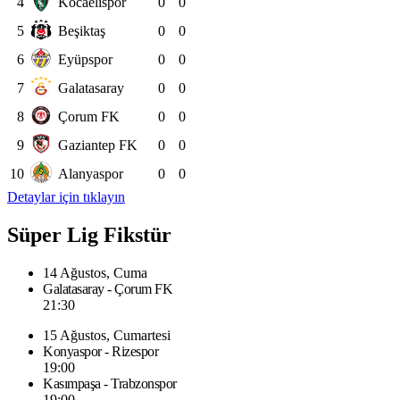
4
Kocaelispor
0
0
5
Beşiktaş
0
0
6
Eyüpspor
0
0
7
Galatasaray
0
0
8
Çorum FK
0
0
9
Gaziantep FK
0
0
10
Alanyaspor
0
0
Detaylar için tıklayın
Süper Lig Fikstür
14 Ağustos, Cuma
Galatasaray - Çorum FK
21:30
15 Ağustos, Cumartesi
Konyaspor - Rizespor
19:00
Kasımpaşa - Trabzonspor
19:00