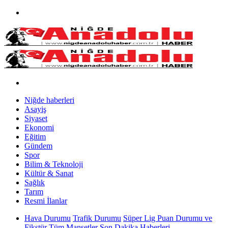
Niğde haberleri
Asayiş
Siyaset
Ekonomi
Eğitim
Gündem
Spor
Bilim & Teknoloji
Kültür & Sanat
Sağlık
Tarım
Resmi İlanlar
Hava Durumu
Trafik Durumu
Süper Lig Puan Durumu ve
Fikstür
Tüm Manşetler
Son Dakika Haberleri