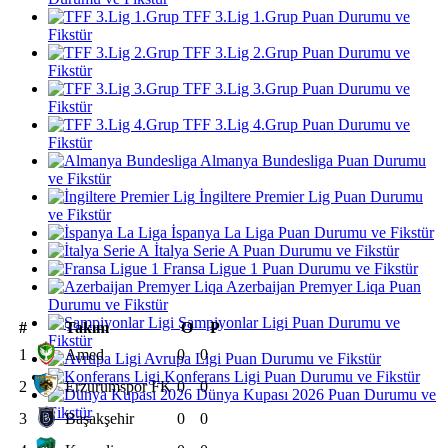
TFF 3.Lig 1.Grup Puan Durumu ve
Fikstür
TFF 3.Lig 2.Grup Puan Durumu ve
Fikstür
TFF 3.Lig 3.Grup Puan Durumu ve
Fikstür
TFF 3.Lig 4.Grup Puan Durumu ve
Fikstür
Almanya Bundesliga Puan Durumu
ve Fikstür
İngiltere Premier Lig Puan Durumu
ve Fikstür
İspanya La Liga Puan Durumu ve Fikstür
İtalya Serie A Puan Durumu ve Fikstür
Fransa Ligue 1 Puan Durumu ve Fikstür
Azerbaijan Premyer Liqa Puan
Durumu ve Fikstür
Şampiyonlar Ligi Puan Durumu ve
#
Takım
O
P
Fikstür
1
Amed
0
0
Avrupa Ligi Puan Durumu ve Fikstür
Konferans Ligi Puan Durumu ve Fikstür
2
Erzurumspor FK
0
0
Dünya Kupası 2026 Puan Durumu ve
Fikstür
3
Başakşehir
0
0