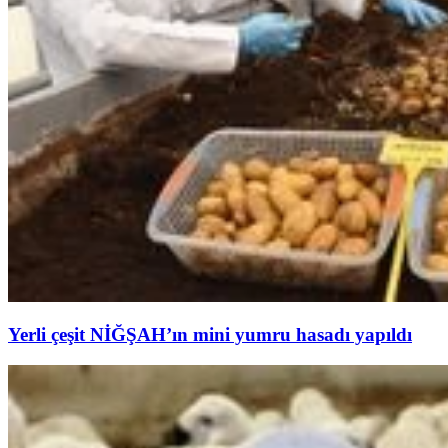
Yerli çeşit NİĞŞAH’ın mini yumru hasadı yapıldı