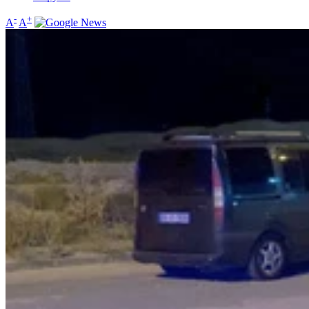
-
+
A
A