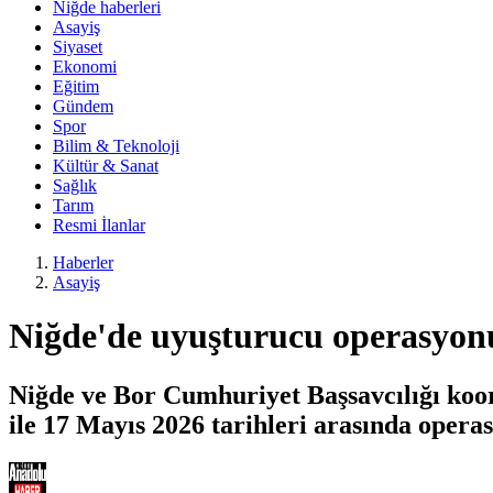
Niğde haberleri
Asayiş
Siyaset
Ekonomi
Eğitim
Gündem
Spor
Bilim & Teknoloji
Kültür & Sanat
Sağlık
Tarım
Resmi İlanlar
Haberler
Asayiş
Niğde'de uyuşturucu operasyon
Niğde ve Bor Cumhuriyet Başsavcılığı koo
ile 17 Mayıs 2026 tarihleri arasında opera