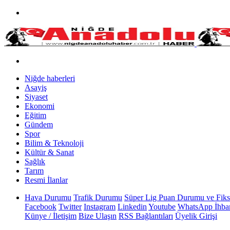
Niğde haberleri
Asayiş
Siyaset
Ekonomi
Eğitim
Gündem
Spor
Bilim & Teknoloji
Kültür & Sanat
Sağlık
Tarım
Resmi İlanlar
Hava Durumu
Trafik Durumu
Süper Lig Puan Durumu ve Fiks
Facebook
Twitter
Instagram
Linkedin
Youtube
WhatsApp İhbar
Künye / İletişim
Bize Ulaşın
RSS Bağlantıları
Üyelik Girişi