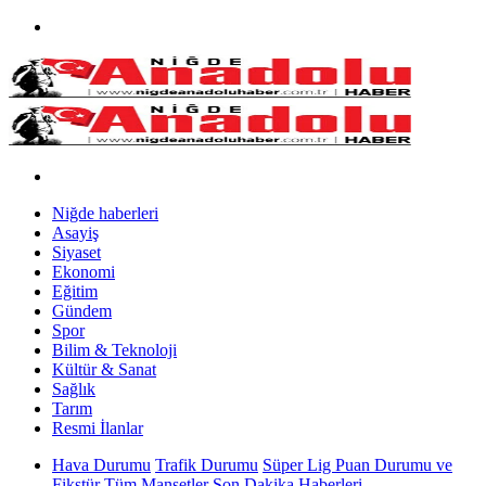
Niğde haberleri
Asayiş
Siyaset
Ekonomi
Eğitim
Gündem
Spor
Bilim & Teknoloji
Kültür & Sanat
Sağlık
Tarım
Resmi İlanlar
Hava Durumu
Trafik Durumu
Süper Lig Puan Durumu ve
Fikstür
Tüm Manşetler
Son Dakika Haberleri