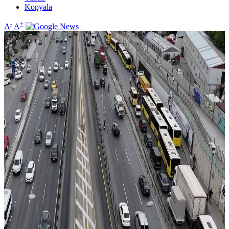
Kopyala
-
+
A
A