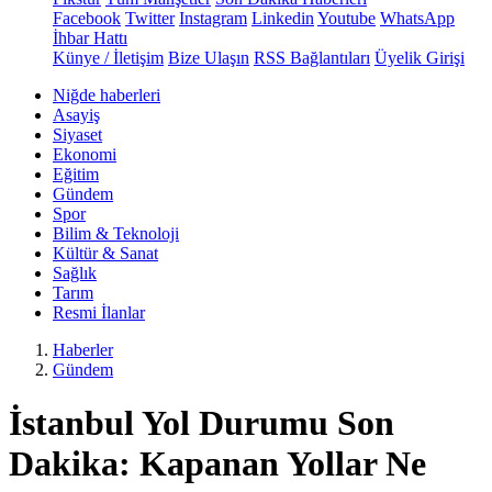
Facebook
Twitter
Instagram
Linkedin
Youtube
WhatsApp
İhbar Hattı
Künye / İletişim
Bize Ulaşın
RSS Bağlantıları
Üyelik Girişi
Niğde haberleri
Asayiş
Siyaset
Ekonomi
Eğitim
Gündem
Spor
Bilim & Teknoloji
Kültür & Sanat
Sağlık
Tarım
Resmi İlanlar
Haberler
Gündem
İstanbul Yol Durumu Son
Dakika: Kapanan Yollar Ne