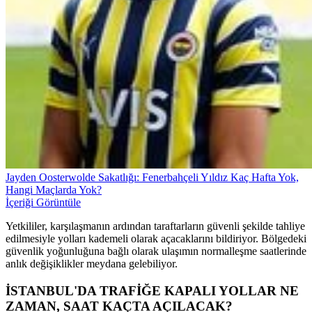
Jayden Oosterwolde Sakatlığı: Fenerbahçeli Yıldız Kaç Hafta Yok,
Hangi Maçlarda Yok?
İçeriği Görüntüle
Yetkililer, karşılaşmanın ardından taraftarların güvenli şekilde tahliye
edilmesiyle yolları kademeli olarak açacaklarını bildiriyor. Bölgedeki
güvenlik yoğunluğuna bağlı olarak ulaşımın normalleşme saatlerinde
anlık değişiklikler meydana gelebiliyor.
İSTANBUL'DA TRAFİĞE KAPALI YOLLAR NE
ZAMAN, SAAT KAÇTA AÇILACAK?