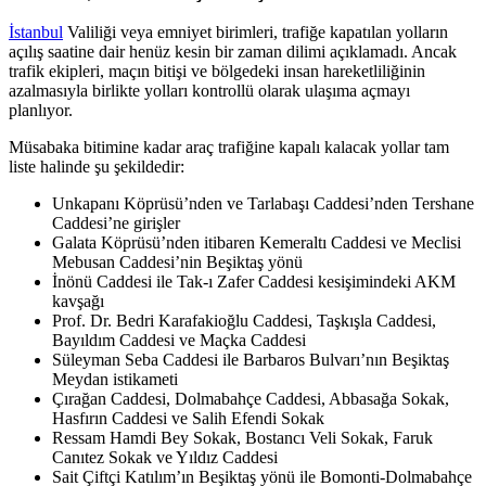
İstanbul
Valiliği veya emniyet birimleri, trafiğe kapatılan yolların
açılış saatine dair henüz kesin bir zaman dilimi açıklamadı. Ancak
trafik ekipleri, maçın bitişi ve bölgedeki insan hareketliliğinin
azalmasıyla birlikte yolları kontrollü olarak ulaşıma açmayı
planlıyor.
Müsabaka bitimine kadar araç trafiğine kapalı kalacak yollar tam
liste halinde şu şekildedir:
Unkapanı Köprüsü’nden ve Tarlabaşı Caddesi’nden Tershane
Caddesi’ne girişler
Galata Köprüsü’nden itibaren Kemeraltı Caddesi ve Meclisi
Mebusan Caddesi’nin Beşiktaş yönü
İnönü Caddesi ile Tak-ı Zafer Caddesi kesişimindeki AKM
kavşağı
Prof. Dr. Bedri Karafakioğlu Caddesi, Taşkışla Caddesi,
Bayıldım Caddesi ve Maçka Caddesi
Süleyman Seba Caddesi ile Barbaros Bulvarı’nın Beşiktaş
Meydan istikameti
Çırağan Caddesi, Dolmabahçe Caddesi, Abbasağa Sokak,
Hasfırın Caddesi ve Salih Efendi Sokak
Ressam Hamdi Bey Sokak, Bostancı Veli Sokak, Faruk
Canıtez Sokak ve Yıldız Caddesi
Sait Çiftçi Katılım’ın Beşiktaş yönü ile Bomonti-Dolmabahçe