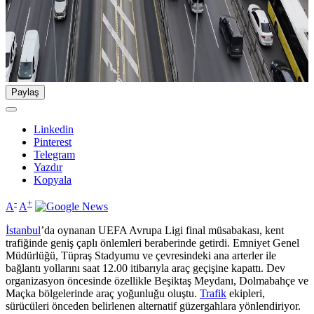
Paylaş
Linkedin
Pinterest
Telegram
Yazdır
Kopyala
-
+
A
A
İstanbul
’da oynanan UEFA Avrupa Ligi final müsabakası, kent
trafiğinde geniş çaplı önlemleri beraberinde getirdi. Emniyet Genel
Müdürlüğü, Tüpraş Stadyumu ve çevresindeki ana arterler ile
bağlantı yollarını saat 12.00 itibarıyla araç geçişine kapattı. Dev
organizasyon öncesinde özellikle Beşiktaş Meydanı, Dolmabahçe ve
Maçka bölgelerinde araç yoğunluğu oluştu.
Trafik
ekipleri,
sürücüleri önceden belirlenen alternatif güzergahlara yönlendiriyor.