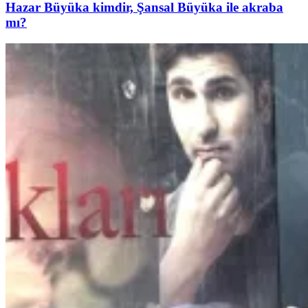
Hazar Büyüka kimdir, Şansal Büyüka ile akraba
mı?