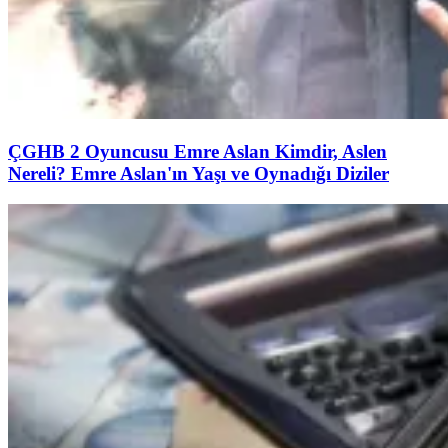
ÇGHB 2 Oyuncusu Emre Aslan Kimdir, Aslen
Nereli? Emre Aslan'ın Yaşı ve Oynadığı Diziler