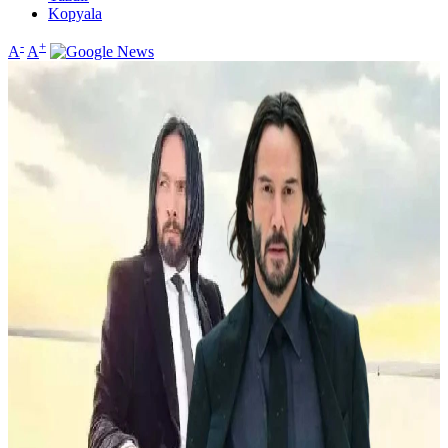
Kopyala
-
+
A
A