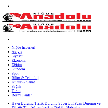
Niğde haberleri
Asayiş
Siyaset
Ekonomi
Eğitim
Gündem
Spor
Bilim & Teknoloji
Kültür & Sanat
Sağlık
Tarım
Resmi İlanlar
Hava Durumu
Trafik Durumu
Süper Lig Puan Durumu ve
Fikstür
Tüm Manşetler
Son Dakika Haberleri