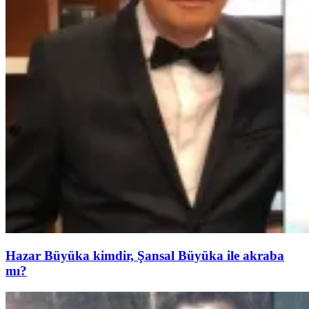
Hazar Büyüka kimdir, Şansal Büyüka ile akraba
mı?