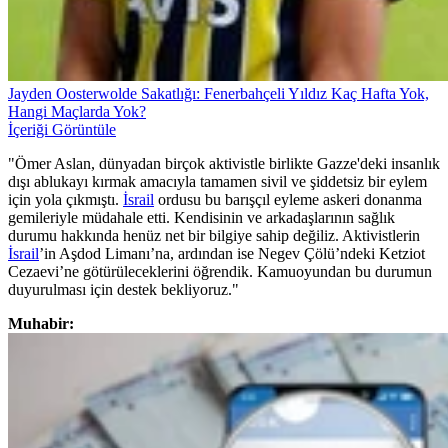
Jayden Oosterwolde Sakatlığı: Fenerbahçeli Yıldız Kaç Hafta Yok,
Hangi Maçlarda Yok?
İçeriği Görüntüle
"Ömer Aslan, dünyadan birçok aktivistle birlikte Gazze'deki insanlık
dışı ablukayı kırmak amacıyla tamamen sivil ve şiddetsiz bir eylem
için yola çıkmıştı.
İsrail
ordusu bu barışçıl eyleme askeri donanma
gemileriyle müdahale etti. Kendisinin ve arkadaşlarının sağlık
durumu hakkında henüz net bir bilgiye sahip değiliz. Aktivistlerin
İsrail
’in Aşdod Limanı’na, ardından ise Negev Çölü’ndeki Ketziot
Cezaevi’ne götürüleceklerini öğrendik. Kamuoyundan bu durumun
duyurulması için destek bekliyoruz."
Muhabir: