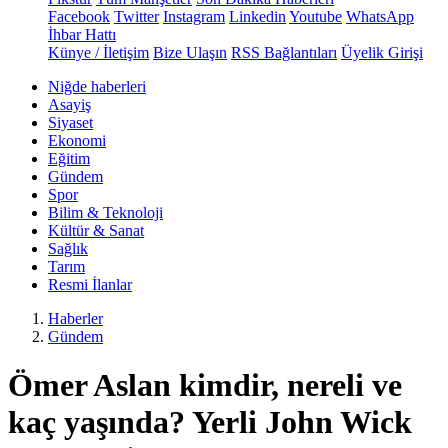
Facebook
Twitter
Instagram
Linkedin
Youtube
WhatsApp
İhbar Hattı
Künye / İletişim
Bize Ulaşın
RSS Bağlantıları
Üyelik Girişi
Niğde haberleri
Asayiş
Siyaset
Ekonomi
Eğitim
Gündem
Spor
Bilim & Teknoloji
Kültür & Sanat
Sağlık
Tarım
Resmi İlanlar
Haberler
Gündem
Ömer Aslan kimdir, nereli ve
kaç yaşında? Yerli John Wick