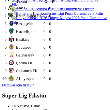
Şampiyonlar Ligi Puan Durumu ve
#
Takım
O
P
Fikstür
1
Amed
0
0
Avrupa Ligi Puan Durumu ve Fikstür
Konferans Ligi Puan Durumu ve Fikstür
2
Erzurumspor FK
0
0
Dünya Kupası 2026 Puan Durumu ve
Fikstür
3
Başakşehir
0
0
4
Kocaelispor
0
0
5
Beşiktaş
0
0
6
Eyüpspor
0
0
7
Galatasaray
0
0
8
Çorum FK
0
0
9
Gaziantep FK
0
0
10
Alanyaspor
0
0
Detaylar için tıklayın
Süper Lig Fikstür
14 Ağustos, Cuma