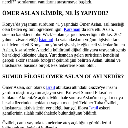
nereli?" sorularının yanıtlarını araştırmaya başladı.
ÖMER ASLAN KİMDİR, NE İŞ YAPIYOR?
Konya’da yaşamını sürdüren 41 yaşındaki Ömer Aslan, asıl mesleği
olan beden eğitimi öğretmenliğini
Karaman
’da icra etti. Aslan,
sinema karakteri John Wick’e olan çarpıcı benzerliğini ilk kez 2021
yılında ziyaret ettiği
İstanbul
’da vatandaşların yoğun ilgisiyle fark
etti. Memleketi Konya'nın yöresel şivesiyle eğlenceli videolar üreten
Aslan, kısa sürede Anadolu kültürünü dijital dünyaya taşıyarak geniş
bir takipçi kitlesine ulaştı. Yurt dışından gelen turistlerin kendisini
gerçek aktör sanarak fotoğraf çektirdiğini belirten Aslan, ulusal ve
uluslararası basında birçok kez haberlere konu oldu.
SUMUD FİLOSU ÖMER ASLAN OLAYI NEDİR?
Ömer Aslan, son olarak
İsrail
ablukası altındaki Gazze'ye insani
yardım ulaştırmayı amaçlayan sivil Küresel Sumud Filosu’na
katılarak Akdeniz'e açıldı. Müdahale sonrası Aslan'ın sosyal medya
hesabı üzerinden açıklama yapan menajeri Tekiner Taha Öztürk,
uluslararası aktivistlerin yer aldığı barışçıl filoya
İsrail
askeri
gemilerinin silahlı müdahalede bulunduğunu bildirdi.
Öztürk, canlı yayında teknelerine ateş açıldığını gördüklerini
belirterek şu ifadeleri kullandı: