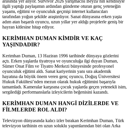
arasında yer alıyor. Survivor 2026 yarışmacısı Beyza’nın kendisiyle
ilgili yaptığı paylaşımın ardından gündeme oturan genç yeteneğin
yaşamı, eğitimi ve oyunculuk geçmişi internet kullanıcıları
tarafından yoğun şekilde araştırılıyor. Sanat dünyasına erken yaşta
adım atan başarılı oyuncu, uzun yıllar yer aldığı projelerle geniş bir
hayran kitlesine hitap ediyor.
KERİMHAN DUMAN KİMDİR VE KAÇ
YAŞINDADIR?
Kerimhan Duman, 13 Haziran 1996 tarihinde dünyaya gözlerini
açtı. Erken yaşlarda tiyatroya ve oyunculuğa ilgi duyan Duman,
Sümer Onat Film ve Tiyatro Merkezi bünyesinde profesyonel
oyunculuk eğitimi aldı. Sanat kariyerinin yanı sıra akademik
hayatına da büyük önem veren genç oyuncu, Doğuş Üniversitesi
Hukuk Fakültesi’nden mezun olarak hukuk eğitimini başarıyla
tamamladı. Kameralar karşısına çocuk yaşlarda geçen yetenekli isim,
sergilediği performanslarla izleyicilerin beğenisini kazandı.
KERİMHAN DUMAN HANGİ DİZİLERDE VE
FİLMLERDE ROL ALDI?
Televizyon dünyasında kalıcı izler bırakan Kerimhan Duman, Türk
televizyon tarihinin en uzun soluklu yapımlarından biri olan Arka