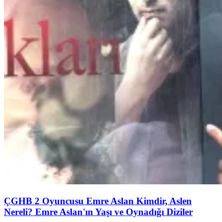
ÇGHB 2 Oyuncusu Emre Aslan Kimdir, Aslen
Nereli? Emre Aslan'ın Yaşı ve Oynadığı Diziler