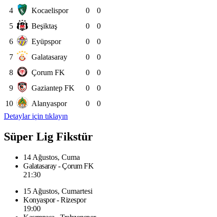
4
Kocaelispor
0
0
5
Beşiktaş
0
0
6
Eyüpspor
0
0
7
Galatasaray
0
0
8
Çorum FK
0
0
9
Gaziantep FK
0
0
10
Alanyaspor
0
0
Detaylar için tıklayın
Süper Lig Fikstür
14 Ağustos, Cuma
Galatasaray - Çorum FK
21:30
15 Ağustos, Cumartesi
Konyaspor - Rizespor
19:00