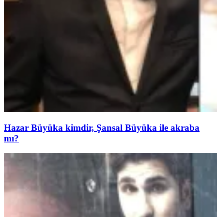
Hazar Büyüka kimdir, Şansal Büyüka ile akraba
mı?