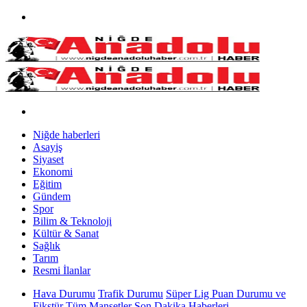
Niğde haberleri
Asayiş
Siyaset
Ekonomi
Eğitim
Gündem
Spor
Bilim & Teknoloji
Kültür & Sanat
Sağlık
Tarım
Resmi İlanlar
Hava Durumu
Trafik Durumu
Süper Lig Puan Durumu ve
Fikstür
Tüm Manşetler
Son Dakika Haberleri