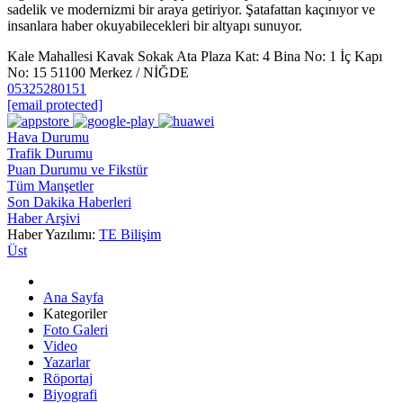
sadelik ve modernizmi bir araya getiriyor. Şatafattan kaçınıyor ve
insanlara haber okuyabilecekleri bir altyapı sunuyor.
Kale Mahallesi Kavak Sokak Ata Plaza Kat: 4 Bina No: 1 İç Kapı
No: 15 51100 Merkez / NİĞDE
05325280151
[email protected]
Hava Durumu
Trafik Durumu
Puan Durumu ve Fikstür
Tüm Manşetler
Son Dakika Haberleri
Haber Arşivi
Haber Yazılımı:
TE Bilişim
Üst
Ana Sayfa
Kategoriler
Foto Galeri
Video
Yazarlar
Röportaj
Biyografi