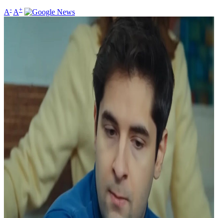
-
+
A
A