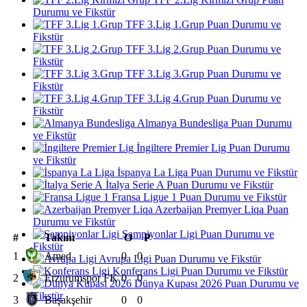
Durumu ve Fikstür
TFF 3.Lig 1.Grup Puan Durumu ve
Fikstür
TFF 3.Lig 2.Grup Puan Durumu ve
Fikstür
TFF 3.Lig 3.Grup Puan Durumu ve
Fikstür
TFF 3.Lig 4.Grup Puan Durumu ve
Fikstür
Almanya Bundesliga Puan Durumu
ve Fikstür
İngiltere Premier Lig Puan Durumu
ve Fikstür
İspanya La Liga Puan Durumu ve Fikstür
İtalya Serie A Puan Durumu ve Fikstür
Fransa Ligue 1 Puan Durumu ve Fikstür
Azerbaijan Premyer Liqa Puan
Durumu ve Fikstür
Şampiyonlar Ligi Puan Durumu ve
#
Takım
O
P
Fikstür
1
Amed
0
0
Avrupa Ligi Puan Durumu ve Fikstür
Konferans Ligi Puan Durumu ve Fikstür
2
Erzurumspor FK
0
0
Dünya Kupası 2026 Puan Durumu ve
Fikstür
3
Başakşehir
0
0