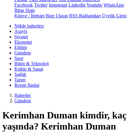
Facebook
Twitter
Instagram
Linkedin
Youtube
WhatsApp
İhbar Hattı
Künye / İletişim
Bize Ulaşın
RSS Bağlantıları
Üyelik Girişi
Niğde haberleri
Asayiş
Siyaset
Ekonomi
Eğitim
Gündem
Spor
Bilim & Teknoloji
Kültür & Sanat
Sağlık
Tarım
Resmi İlanlar
Haberler
Gündem
Kerimhan Duman kimdir, kaç
yaşında? Kerimhan Duman