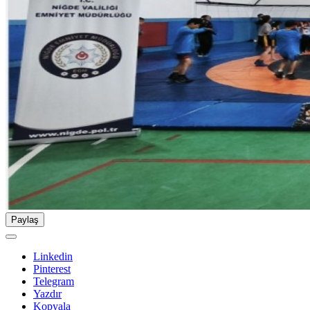
Paylaş
Linkedin
Pinterest
Telegram
Yazdır
Kopyala