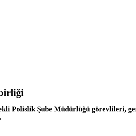
birliği
i Polislik Şube Müdürlüğü görevlileri, gen
.