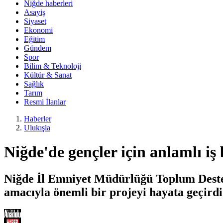
Niğde haberleri
Asayiş
Siyaset
Ekonomi
Eğitim
Gündem
Spor
Bilim & Teknoloji
Kültür & Sanat
Sağlık
Tarım
Resmi İlanlar
Haberler
Ulukışla
Niğde'de gençler için anlamlı iş 
Niğde İl Emniyet Müdürlüğü Toplum Destekl
amacıyla önemli bir projeyi hayata geçirdi