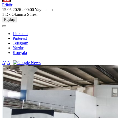
Editör
15.05.2026 - 00:00
Yayınlanma
1 Dk
Okunma Süresi
Paylaş
Linkedin
Pinterest
Telegram
Yazdır
Kopyala
-
+
A
A