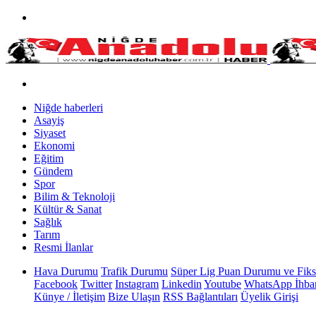
Niğde haberleri
Asayiş
Siyaset
Ekonomi
Eğitim
Gündem
Spor
Bilim & Teknoloji
Kültür & Sanat
Sağlık
Tarım
Resmi İlanlar
Hava Durumu
Trafik Durumu
Süper Lig Puan Durumu ve Fiks
Facebook
Twitter
Instagram
Linkedin
Youtube
WhatsApp İhbar
Künye / İletişim
Bize Ulaşın
RSS Bağlantıları
Üyelik Girişi