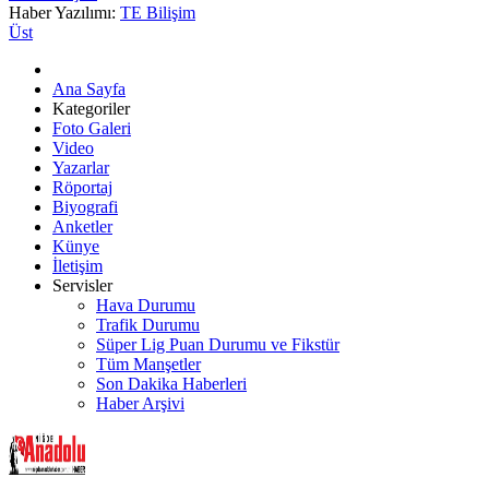
Haber Yazılımı:
TE Bilişim
Üst
Ana Sayfa
Kategoriler
Foto Galeri
Video
Yazarlar
Röportaj
Biyografi
Anketler
Künye
İletişim
Servisler
Hava Durumu
Trafik Durumu
Süper Lig Puan Durumu ve Fikstür
Tüm Manşetler
Son Dakika Haberleri
Haber Arşivi