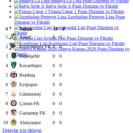
İspanya La Liga Puan Durumu ve Fikstür
İtalya Serie A Puan Durumu ve Fikstür
Fransa Ligue 1 Puan Durumu ve Fikstür
Azerbaijan Premyer Liqa Puan
Durumu ve Fikstür
Şampiyonlar Ligi Puan Durumu ve
#
Takım
O
P
Fikstür
1
Amed
0
0
Avrupa Ligi Puan Durumu ve Fikstür
Konferans Ligi Puan Durumu ve Fikstür
2
Erzurumspor FK
0
0
Dünya Kupası 2026 Puan Durumu ve
Fikstür
3
Başakşehir
0
0
4
Kocaelispor
0
0
5
Beşiktaş
0
0
6
Eyüpspor
0
0
7
Galatasaray
0
0
8
Çorum FK
0
0
9
Gaziantep FK
0
0
10
Alanyaspor
0
0
Detaylar için tıklayın