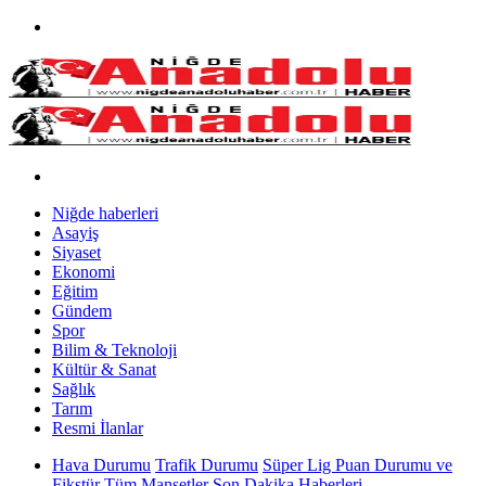
Niğde haberleri
Asayiş
Siyaset
Ekonomi
Eğitim
Gündem
Spor
Bilim & Teknoloji
Kültür & Sanat
Sağlık
Tarım
Resmi İlanlar
Hava Durumu
Trafik Durumu
Süper Lig Puan Durumu ve
Fikstür
Tüm Manşetler
Son Dakika Haberleri