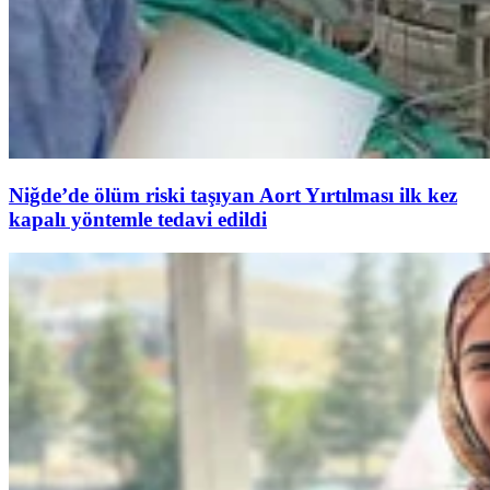
Niğde’de ölüm riski taşıyan Aort Yırtılması ilk kez
kapalı yöntemle tedavi edildi