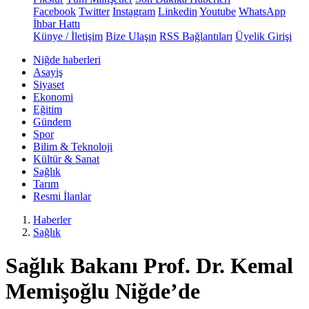
Facebook
Twitter
Instagram
Linkedin
Youtube
WhatsApp
İhbar Hattı
Künye / İletişim
Bize Ulaşın
RSS Bağlantıları
Üyelik Girişi
Niğde haberleri
Asayiş
Siyaset
Ekonomi
Eğitim
Gündem
Spor
Bilim & Teknoloji
Kültür & Sanat
Sağlık
Tarım
Resmi İlanlar
Haberler
Sağlık
Sağlık Bakanı Prof. Dr. Kemal
Memişoğlu Niğde’de