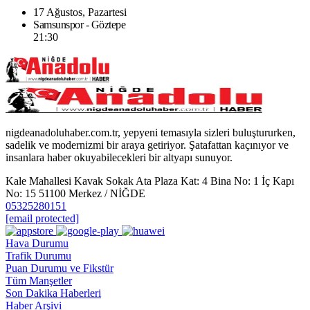
17 Ağustos, Pazartesi
Samsunspor - Göztepe
21:30
nigdeanadoluhaber.com.tr, yepyeni temasıyla sizleri buluştururken,
sadelik ve modernizmi bir araya getiriyor. Şatafattan kaçınıyor ve
insanlara haber okuyabilecekleri bir altyapı sunuyor.
Kale Mahallesi Kavak Sokak Ata Plaza Kat: 4 Bina No: 1 İç Kapı
No: 15 51100 Merkez / NİĞDE
05325280151
[email protected]
Hava Durumu
Trafik Durumu
Puan Durumu ve Fikstür
Tüm Manşetler
Son Dakika Haberleri
Haber Arşivi