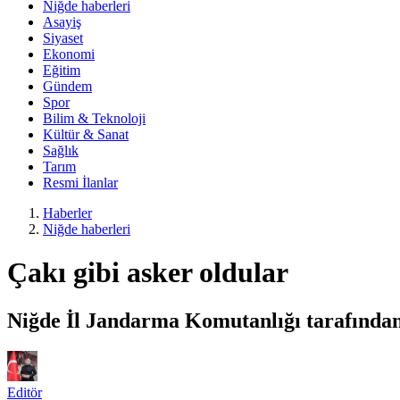
Niğde haberleri
Asayiş
Siyaset
Ekonomi
Eğitim
Gündem
Spor
Bilim & Teknoloji
Kültür & Sanat
Sağlık
Tarım
Resmi İlanlar
Haberler
Niğde haberleri
Çakı gibi asker oldular
Niğde İl Jandarma Komutanlığı tarafından, 
Editör