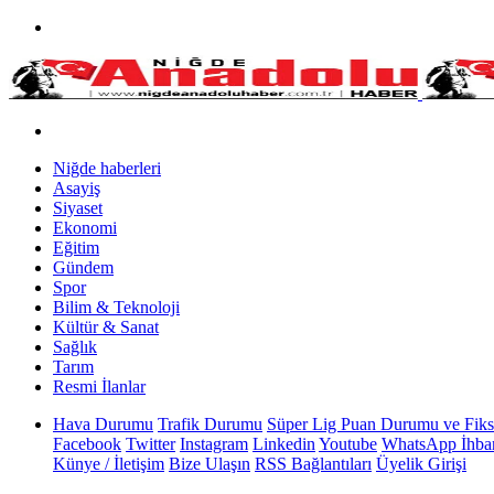
Niğde haberleri
Asayiş
Siyaset
Ekonomi
Eğitim
Gündem
Spor
Bilim & Teknoloji
Kültür & Sanat
Sağlık
Tarım
Resmi İlanlar
Hava Durumu
Trafik Durumu
Süper Lig Puan Durumu ve Fiks
Facebook
Twitter
Instagram
Linkedin
Youtube
WhatsApp İhbar
Künye / İletişim
Bize Ulaşın
RSS Bağlantıları
Üyelik Girişi