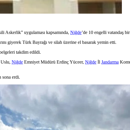
emsili Askerlik” uygulaması kapsamında,
Niğde
’de 10 engelli vatandaş b
rını giyerek Türk Bayrağı ve silah üzerine el basarak yemin etti.
belgeleri takdim edildi.
 Uslu,
Niğde
Emniyet Müdürü Erdinç Yüceer,
Niğde
İl
Jandarma
Komut
n sona erdi.