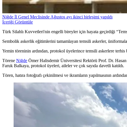
Niğde İl Genel Meclisinde Ağustos ayı ikinci birleşimi yapıldı
İçeriği Görüntüle
Türk Silahlı Kuvvetleri'nin engelli bireyler için hayata geçirdiği “T
Sembolik askerlik eğitimlerini tamamlayan temsili askerler, üniformala
Yemin töreninin ardından, protokol üyelerince temsili askerlere terhis 
Törene
Niğde
Ömer Halisdemir Üniversitesi Rektörü Prof. Dr. Hasan
Faruk Balkaya, protokol üyeleri, aileler ve çok sayıda davetli katıldı.
Tören, hatıra fotoğrafı çekinilmesi ve ikramların yapılmasının ardında