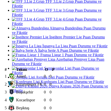
TFF 3.Lig 2.Grup Puan Durumu ve
Fikstür
TFF 3.Lig 3.Grup Puan Durumu ve
Fikstür
TFF 3.Lig 4.Grup Puan Durumu ve
Fikstür
Almanya Bundesliga Puan Durumu
ve Fikstür
İngiltere Premier Lig Puan Durumu
ve Fikstür
İspanya La Liga Puan Durumu ve Fikstür
İtalya Serie A Puan Durumu ve Fikstür
Fransa Ligue 1 Puan Durumu ve Fikstür
Azerbaijan Premyer Liqa Puan
Durumu ve Fikstür
Şampiyonlar Ligi Puan Durumu ve
#
Takım
O
P
Fikstür
1
Amed
0
0
Avrupa Ligi Puan Durumu ve Fikstür
Konferans Ligi Puan Durumu ve Fikstür
2
Erzurumspor FK
0
0
Dünya Kupası 2026 Puan Durumu ve
Fikstür
3
Başakşehir
0
0
4
Kocaelispor
0
0
5
Beşiktaş
0
0