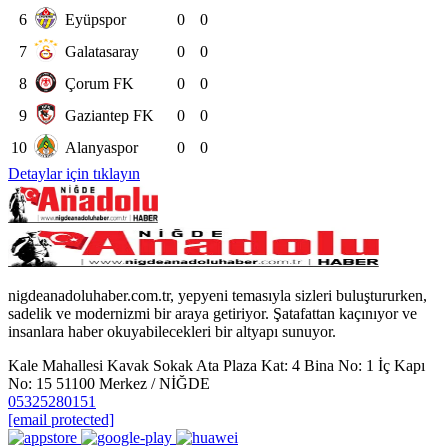
6
Eyüpspor
0
0
7
Galatasaray
0
0
8
Çorum FK
0
0
9
Gaziantep FK
0
0
10
Alanyaspor
0
0
Detaylar için tıklayın
nigdeanadoluhaber.com.tr, yepyeni temasıyla sizleri buluştururken,
sadelik ve modernizmi bir araya getiriyor. Şatafattan kaçınıyor ve
insanlara haber okuyabilecekleri bir altyapı sunuyor.
Kale Mahallesi Kavak Sokak Ata Plaza Kat: 4 Bina No: 1 İç Kapı
No: 15 51100 Merkez / NİĞDE
05325280151
[email protected]