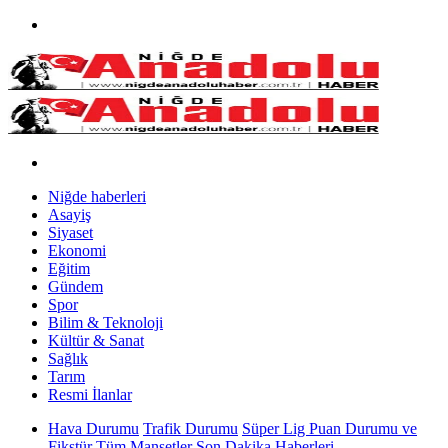
Niğde haberleri
Asayiş
Siyaset
Ekonomi
Eğitim
Gündem
Spor
Bilim & Teknoloji
Kültür & Sanat
Sağlık
Tarım
Resmi İlanlar
Hava Durumu
Trafik Durumu
Süper Lig Puan Durumu ve
Fikstür
Tüm Manşetler
Son Dakika Haberleri