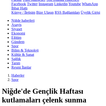
Facebook
Twitter
Instagram
Linkedin
Youtube
WhatsApp
İhbar Hattı
Künye / İletişim
Bize Ulaşın
RSS Bağlantıları
Üyelik Girişi
Niğde haberleri
Asayiş
Siyaset
Ekonomi
Eğitim
Gündem
Spor
Bilim & Teknoloji
Kültür & Sanat
Sağlık
Tarım
Resmi İlanlar
Haberler
Spor
Niğde'de Gençlik Haftası
kutlamaları çelenk sunma