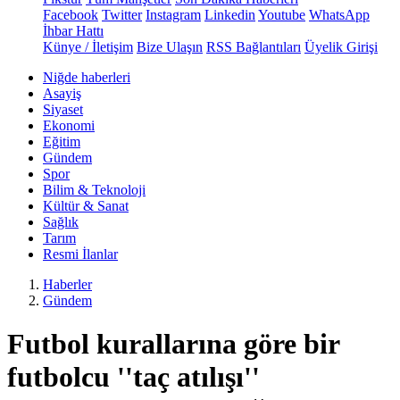
Facebook
Twitter
Instagram
Linkedin
Youtube
WhatsApp
İhbar Hattı
Künye / İletişim
Bize Ulaşın
RSS Bağlantıları
Üyelik Girişi
Niğde haberleri
Asayiş
Siyaset
Ekonomi
Eğitim
Gündem
Spor
Bilim & Teknoloji
Kültür & Sanat
Sağlık
Tarım
Resmi İlanlar
Haberler
Gündem
Futbol kurallarına göre bir
futbolcu ''taç atılışı''