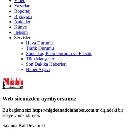
Video
Yazarlar
Röportaj
Biyografi
Anketler
Künye
İletişim
Servisler
Hava Durumu
Trafik Durumu
Süper Lig Puan Durumu ve Fikstür
Tüm Manşetler
Son Dakika Haberleri
Haber Arşivi
Web sitemizden ayrılıyorsunuz
Bu bağlantı sizi
https://nigdeanadoluhaber.com.tr
dışındaki bir
siteye yönlendiriyor.
Sayfada Kal
Devam Et