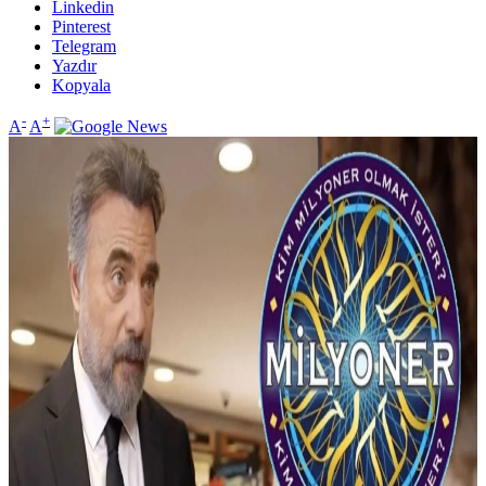
Linkedin
Pinterest
Telegram
Yazdır
Kopyala
-
+
A
A