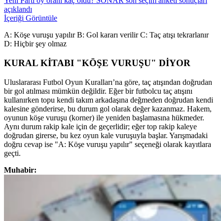
Yeni Parti oy oranı kaç oldu? SONAR son seçim anketi sonuçları
açıklandı
İçeriği Görüntüle
A: Köşe vuruşu yapılır B: Gol kararı verilir C: Taç atışı tekrarlanır
D: Hiçbir şey olmaz
KURAL KİTABI "KÖŞE VURUŞU" DİYOR
Uluslararası Futbol Oyun Kuralları’na göre, taç atışından doğrudan
bir gol atılması mümkün değildir. Eğer bir futbolcu taç atışını
kullanırken topu kendi takım arkadaşına değmeden doğrudan kendi
kalesine gönderirse, bu durum gol olarak değer kazanmaz. Hakem,
oyunun köşe vuruşu (korner) ile yeniden başlamasına hükmeder.
Aynı durum rakip kale için de geçerlidir; eğer top rakip kaleye
doğrudan girerse, bu kez oyun kale vuruşuyla başlar. Yarışmadaki
doğru cevap ise "A: Köşe vuruşu yapılır" seçeneği olarak kayıtlara
geçti.
Muhabir: