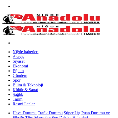
Niğde haberleri
Asayiş
Siyaset
Ekonomi
Eğitim
Gündem
Spor
Bilim & Teknoloji
Kültür & Sanat
Sağlık
Tarım
Resmi İlanlar
Hava Durumu
Trafik Durumu
Süper Lig Puan Durumu ve
Fikstür
Tüm Manşetler
Son Dakika Haberleri