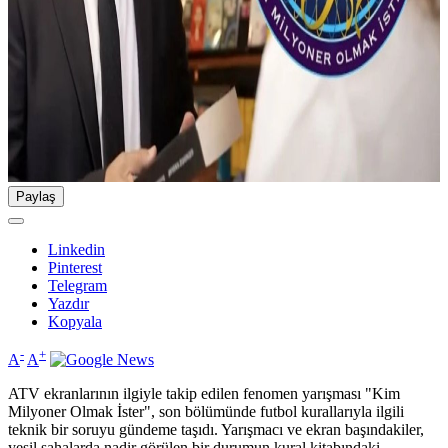
Paylaş
Linkedin
Pinterest
Telegram
Yazdır
Kopyala
-
+
A
A
ATV ekranlarının ilgiyle takip edilen fenomen yarışması "Kim
Milyoner Olmak İster", son bölümünde futbol kurallarıyla ilgili
teknik bir soruyu gündeme taşıdı. Yarışmacı ve ekran başındakiler,
yeşil sahalarda nadir görülen bir durumun kural kitabındaki