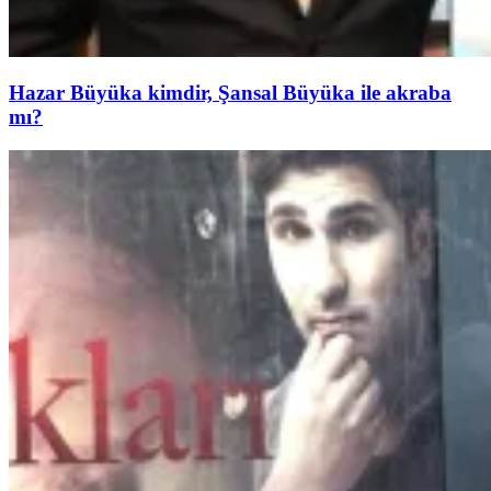
Hazar Büyüka kimdir, Şansal Büyüka ile akraba
mı?