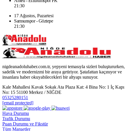
Amed - Erzurumspor FK
21:30
17 Ağustos, Pazartesi
Samsunspor - Göztepe
21:30
nigdeanadoluhaber.com.tr, yepyeni temasıyla sizleri buluştururken,
sadelik ve modernizmi bir araya getiriyor. Şatafattan kaçınıyor ve
insanlara haber okuyabilecekleri bir altyapı sunuyor.
Kale Mahallesi Kavak Sokak Ata Plaza Kat: 4 Bina No: 1 İç Kapı
No: 15 51100 Merkez / NİĞDE
05325280151
[email protected]
Hava Durumu
Trafik Durumu
Puan Durumu ve Fikstür
Tüm Manşetler