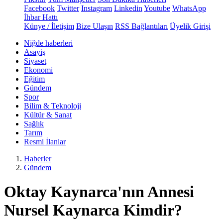
Facebook
Twitter
Instagram
Linkedin
Youtube
WhatsApp
İhbar Hattı
Künye / İletişim
Bize Ulaşın
RSS Bağlantıları
Üyelik Girişi
Niğde haberleri
Asayiş
Siyaset
Ekonomi
Eğitim
Gündem
Spor
Bilim & Teknoloji
Kültür & Sanat
Sağlık
Tarım
Resmi İlanlar
Haberler
Gündem
Oktay Kaynarca'nın Annesi
Nursel Kaynarca Kimdir?