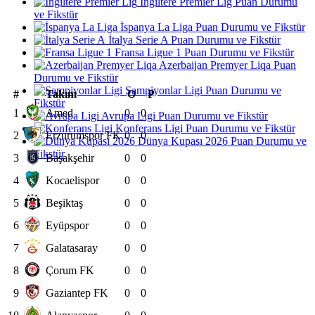
İngiltere Premier Lig Puan Durumu
ve Fikstür
İspanya La Liga Puan Durumu ve Fikstür
İtalya Serie A Puan Durumu ve Fikstür
Fransa Ligue 1 Puan Durumu ve Fikstür
Azerbaijan Premyer Liqa Puan
Durumu ve Fikstür
Şampiyonlar Ligi Puan Durumu ve
#
Takım
O
P
Fikstür
1
Amed
0
0
Avrupa Ligi Puan Durumu ve Fikstür
Konferans Ligi Puan Durumu ve Fikstür
2
Erzurumspor FK
0
0
Dünya Kupası 2026 Puan Durumu ve
Fikstür
3
Başakşehir
0
0
4
Kocaelispor
0
0
5
Beşiktaş
0
0
6
Eyüpspor
0
0
7
Galatasaray
0
0
8
Çorum FK
0
0
9
Gaziantep FK
0
0