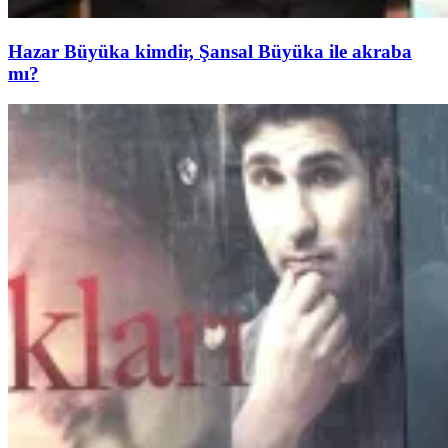
Hazar Büyüka kimdir, Şansal Büyüka ile akraba
mı?