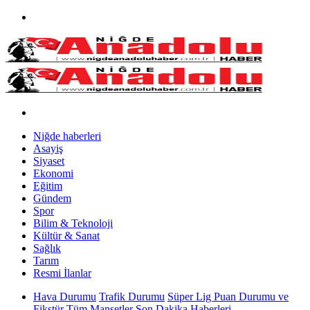
Niğde haberleri
Asayiş
Siyaset
Ekonomi
Eğitim
Gündem
Spor
Bilim & Teknoloji
Kültür & Sanat
Sağlık
Tarım
Resmi İlanlar
Hava Durumu
Trafik Durumu
Süper Lig Puan Durumu ve
Fikstür
Tüm Manşetler
Son Dakika Haberleri