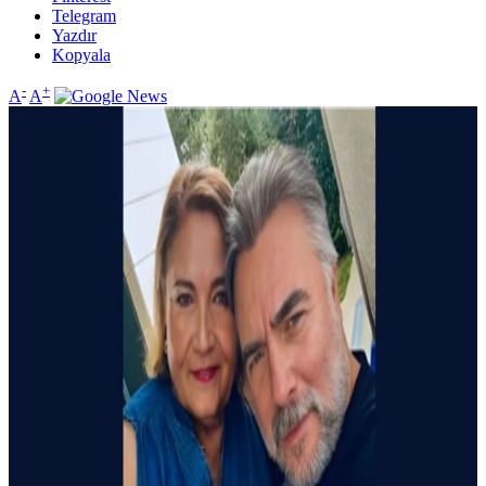
Telegram
Yazdır
Kopyala
-
+
A
A