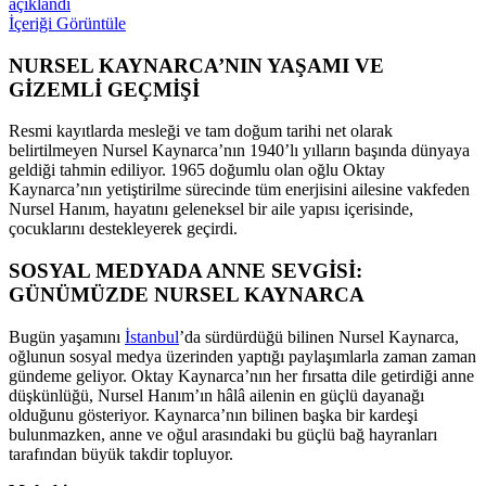
açıklandı
İçeriği Görüntüle
NURSEL KAYNARCA’NIN YAŞAMI VE
GİZEMLİ GEÇMİŞİ
Resmi kayıtlarda mesleği ve tam doğum tarihi net olarak
belirtilmeyen Nursel Kaynarca’nın 1940’lı yılların başında dünyaya
geldiği tahmin ediliyor. 1965 doğumlu olan oğlu Oktay
Kaynarca’nın yetiştirilme sürecinde tüm enerjisini ailesine vakfeden
Nursel Hanım, hayatını geleneksel bir aile yapısı içerisinde,
çocuklarını destekleyerek geçirdi.
SOSYAL MEDYADA ANNE SEVGİSİ:
GÜNÜMÜZDE NURSEL KAYNARCA
Bugün yaşamını
İstanbul
’da sürdürdüğü bilinen Nursel Kaynarca,
oğlunun sosyal medya üzerinden yaptığı paylaşımlarla zaman zaman
gündeme geliyor. Oktay Kaynarca’nın her fırsatta dile getirdiği anne
düşkünlüğü, Nursel Hanım’ın hâlâ ailenin en güçlü dayanağı
olduğunu gösteriyor. Kaynarca’nın bilinen başka bir kardeşi
bulunmazken, anne ve oğul arasındaki bu güçlü bağ hayranları
tarafından büyük takdir topluyor.