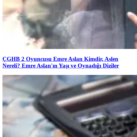
ÇGHB 2 Oyuncusu Emre Aslan Kimdir, Aslen
Nereli? Emre Aslan'ın Yaşı ve Oynadığı Diziler