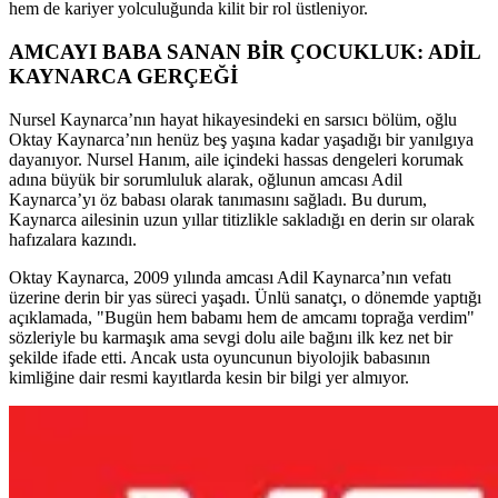
hem de kariyer yolculuğunda kilit bir rol üstleniyor.
AMCAYI BABA SANAN BİR ÇOCUKLUK: ADİL
KAYNARCA GERÇEĞİ
Nursel Kaynarca’nın hayat hikayesindeki en sarsıcı bölüm, oğlu
Oktay Kaynarca’nın henüz beş yaşına kadar yaşadığı bir yanılgıya
dayanıyor. Nursel Hanım, aile içindeki hassas dengeleri korumak
adına büyük bir sorumluluk alarak, oğlunun amcası Adil
Kaynarca’yı öz babası olarak tanımasını sağladı. Bu durum,
Kaynarca ailesinin uzun yıllar titizlikle sakladığı en derin sır olarak
hafızalara kazındı.
Oktay Kaynarca, 2009 yılında amcası Adil Kaynarca’nın vefatı
üzerine derin bir yas süreci yaşadı. Ünlü sanatçı, o dönemde yaptığı
açıklamada, "Bugün hem babamı hem de amcamı toprağa verdim"
sözleriyle bu karmaşık ama sevgi dolu aile bağını ilk kez net bir
şekilde ifade etti. Ancak usta oyuncunun biyolojik babasının
kimliğine dair resmi kayıtlarda kesin bir bilgi yer almıyor.