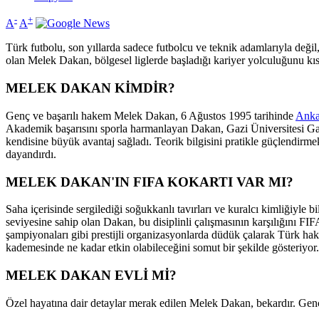
-
+
A
A
Türk futbolu, son yıllarda sadece futbolcu ve teknik adamlarıyla deği
olan Melek Dakan, bölgesel liglerde başladığı kariyer yolculuğunu kıs
MELEK DAKAN KİMDİR?
Genç ve başarılı hakem Melek Dakan, 6 Ağustos 1995 tarihinde
Anka
Akademik başarısını sporla harmanlayan Dakan, Gazi Üniversitesi Gaze
kendisine büyük avantaj sağladı. Teorik bilgisini pratikle güçlendirme
dayandırdı.
MELEK DAKAN'IN FIFA KOKARTI VAR MI?
Saha içerisinde sergilediği soğukkanlı tavırları ve kuralcı kimliğiyl
seviyesine sahip olan Dakan, bu disiplinli çalışmasının karşılığını F
şampiyonaları gibi prestijli organizasyonlarda düdük çalarak Türk hak
kademesinde ne kadar etkin olabileceğini somut bir şekilde gösteriyor.
MELEK DAKAN EVLİ Mİ?
Özel hayatına dair detaylar merak edilen Melek Dakan, bekardır. Gen