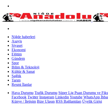
Niğde haberleri
Asayiş
Siyaset
Ekonomi
Eğitim
Gündem
Spor
Bilim & Teknoloji
Kültür & Sanat
Sağlık
Tarım
Resmi İlanlar
Hava Durumu
Trafik Durumu
Süper Lig Puan Durumu ve Fiks
Facebook
Twitter
Instagram
Linkedin
Youtube
WhatsApp İhbar
Künye / İletişim
Bize Ulaşın
RSS Bağlantıları
Üyelik Girişi