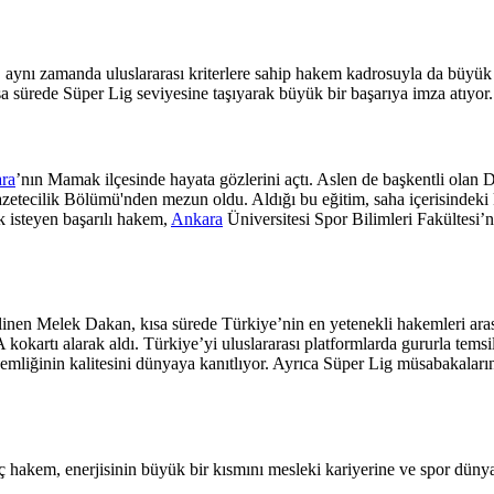
l, aynı zamanda uluslararası kriterlere sahip hakem kadrosuyla da büyük
a sürede Süper Lig seviyesine taşıyarak büyük bir başarıya imza atıyor.
ra
’nın Mamak ilçesinde hayata gözlerini açtı. Aslen de başkentli olan D
tecilik Bölümü'nden mezun oldu. Aldığı bu eğitim, saha içerisindeki k
k isteyen başarılı hakem,
Ankara
Üniversitesi Spor Bilimleri Fakültesi’n
e bilinen Melek Dakan, kısa sürede Türkiye’nin en yetenekli hakemleri a
IFA kokartı alarak aldı. Türkiye’yi uluslararası platformlarda gururla 
emliğinin kalitesini dünyaya kanıtlıyor. Ayrıca Süper Lig müsabakaları
ç hakem, enerjisinin büyük bir kısmını mesleki kariyerine ve spor dün