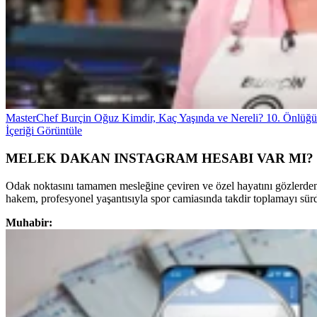
MasterChef Burçin Oğuz Kimdir, Kaç Yaşında ve Nereli? 10. Önlüğ
İçeriği Görüntüle
MELEK DAKAN INSTAGRAM HESABI VAR MI?
Odak noktasını tamamen mesleğine çeviren ve özel hayatını gözlerden
hakem, profesyonel yaşantısıyla spor camiasında takdir toplamayı sür
Muhabir: