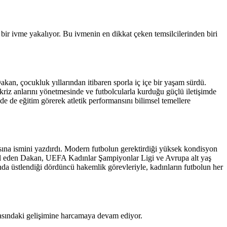
 bir ivme yakalıyor. Bu ivmenin en dikkat çeken temsilcilerinden biri
akan, çocukluk yıllarından itibaren sporla iç içe bir yaşam sürdü.
riz anlarını yönetmesinde ve futbolcularla kurduğu güçlü iletişimde
de de eğitim görerek atletik performansını bilimsel temellere
rasına ismini yazdırdı. Modern futbolun gerektirdiği yüksek kondisyon
temsil eden Dakan, UEFA Kadınlar Şampiyonlar Ligi ve Avrupa alt yaş
nda üstlendiği dördüncü hakemlik görevleriyle, kadınların futbolun her
yasındaki gelişimine harcamaya devam ediyor.