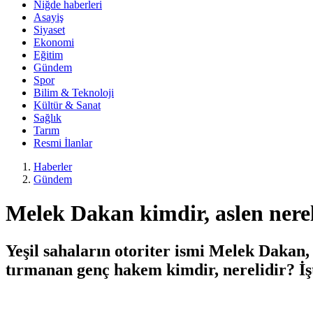
Niğde haberleri
Asayiş
Siyaset
Ekonomi
Eğitim
Gündem
Spor
Bilim & Teknoloji
Kültür & Sanat
Sağlık
Tarım
Resmi İlanlar
Haberler
Gündem
Melek Dakan kimdir, aslen nerel
Yeşil sahaların otoriter ismi Melek Dakan,
tırmanan genç hakem kimdir, nerelidir? İş