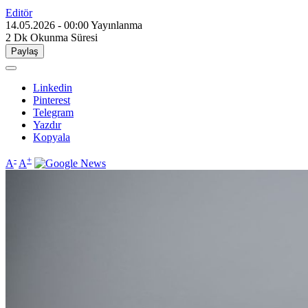
Editör
14.05.2026 - 00:00
Yayınlanma
2 Dk
Okunma Süresi
Paylaş
Linkedin
Pinterest
Telegram
Yazdır
Kopyala
-
+
A
A