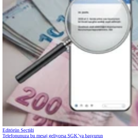
Editörün Seçtiği
Telefonunuza bu mesaj geliyorsa SGK’ya başvurun