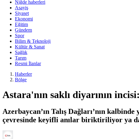
Niğde haberleri
Asayiş
Siyaset
Ekonomi
Eğitim
Gündem
Spor
Bilim & Teknoloji
Kültür & Sanat
Sağlık
Tarım
Resmi İlanlar
Haberler
Bölge
Astara'nın saklı diyarının incis
Azerbaycan’ın Talış Dağları’nın kalbinde 
çevresinde keyifli anılar biriktiriliyor y