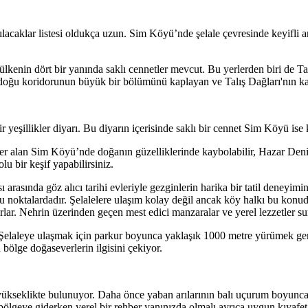
acaklar listesi oldukça uzun. Sim Köyü’nde şelale çevresinde keyifli a
lkenin dört bir yanında saklı cennetler mevcut. Bu yerlerden biri de T
ğu koridorunun büyük bir bölümünü kaplayan ve Talış Dağları'nın kal
 yeşillikler diyarı. Bu diyarın içerisinde saklı bir cennet Sim Köyü ise
e yer alan Sim Köyü’nde doğanın güzelliklerinde kaybolabilir, Hazar De
lu bir keşif yapabilirsiniz.
 arasında göz alıcı tarihi evleriyle gezginlerin harika bir tatil deneyi
u noktalardadır. Şelalelere ulaşım kolay değil ancak köy halkı bu konu
lar. Nehrin üzerinden geçen mest edici manzaralar ve yerel lezzetler s
 Şelaleye ulaşmak için parkur boyunca yaklaşık 1000 metre yürümek gere
 bölge doğaseverlerin ilgisini çekiyor.
 yükseklikte bulunuyor. Daha önce yaban arılarının balı uçurum boyunc
 bölgeye giderken yerel bir rehber yanınızda olmalı ayrıca uygun kıyafe