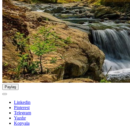
Paylaş
Linkedin
Pinterest
Telegram
Yazdır
Kopyala