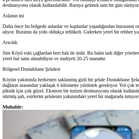
destinasyonu olarak kullanılabilir. Buraya gelmek tam bir gün sürüyor
Aslanın ini
Daha önce bu bölgede aslanlar ve kaplanlar yaşadığından burasının on
alıyor. Buranın da yolu oldukça tehlikeli. Giderken yerel bir rehber 
Arıcılık
Sim Köyü eski çağlardan beri balı ile ünlü. Bu balın tadı diğer yörelerd
yerel bal satın alınabiliyor ve maliyeti 20-25 manattır.
Bölgesel Dustakhane Şelalesi
Köyün yakınında herkesten saklanmış gizli bir şelale Dustakhane Şelal
dağların arasından yaklaşık 6 kilometre yürümek gerekiyor. Yol çok te
piknik için çok güzel. Ekstrem bir turizm destinasyonu olarak kullan
sürmüş şah, esirlerini şelalenin yakınındaki yerel bir mağarada tutuyo
Muhabir: