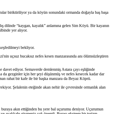
nılar biriktiriliyor ya da köyün sonundaki ormanda doğayla baş başa
alış dilinde “kaygan, kayalık” anlamına gelen Sim Köyü. Bir kayanın
binde yer alıyor.
 keşfedilmeyi bekliyor.
nizi'nin uçsuz bucaksız nefes kesen manzarasında anı ölümsüzleştiren
mine davet ediyor. Semaverde demlenmiş Astara çayı eşliğinde
da da gezginler için her şeyi düşünmüş ve nefes kesecek kadar dar
unan rahat bir kafe ile bir başka manzara da Beyaz Köprü.
kiyor. Şelalenin eteğinde akan nehir ile çevresinde ormanlık alan
a buraya akın ettiğinden bu yere bal uçurumu deniyor. Uçurumun
t ve ayakkabı giymeniz çok önemli. Burası ekstrem bir turizm