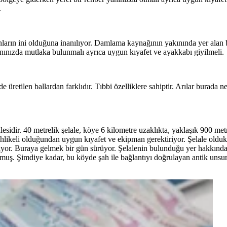
.
ların ini olduğuna inanılıyor. Damlama kaynağının yakınında yer alan 
yanınızda mutlaka bulunmalı ayrıca uygun kıyafet ve ayakkabı giyilmeli.
e üretilen ballardan farklıdır. Tıbbi özelliklere sahiptir. Arılar burada
esidir. 40 metrelik şelale, köye 6 kilometre uzaklıkta, yaklaşık 900 me
hlikeli olduğundan uygun kıyafet ve ekipman gerektiriyor. Şelale oldukç
ılıyor. Buraya gelmek bir gün sürüyor. Şelalenin bulunduğu yer hakkınd
rmuş. Şimdiye kadar, bu köyde şah ile bağlantıyı doğrulayan antik unsurl