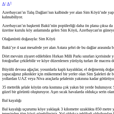
-
+
A
A
Azerbaycan’ın Talış Dağları’nın kalbinde yer alan Sim Köyü’nde yapıl
kalınabiliyor.
Azerbaycan’ın başkenti Bakü’nün popülerliği daha ön plana çıksa da ü
üzerine kurulu köy anlamında gelen Sim Köyü, Azerbaycan'ın güneydo
Olağanüstü doğasıyla: Sim Köyü
Bakü’ye 4 saat mesafede yer alan Astara şehri de bu dağlar arasında bir
Dört mevsim ziyaret edilebilen Hırkan Milli Parkı sınırları içerisind
fotoğraflar çekilebilir ve köye düzenlenen yürüyüş turları ile macera do
Büyülü devasa ağaçlar, yosunlarla kaplı kayalıklar, el değmemiş doğası
yapacağınız piknikler için mükemmel bir yerler olan Sim Şaleleri de b
yollardan UAZ veya Niva araçlarla şelalenin yakınına kadar götürüyor
35 metrelik şelale köyün orta kısmına çok yakın bir yerde bulunuyor.
güzel bir görüntü oluşturuyor. Aşırı sıcak havalarda oldukça serin olan
Bal kayalığı
Bal kayalığı uçurumu köye yaklaşık 3 kilometre uzaklıkta 850 metre
tepesinden tüm köyü görebilirsiniz. Yol oldukça tehlikeli olduğundan