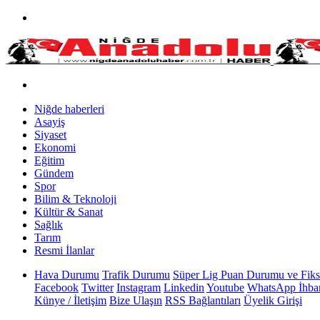
Niğde haberleri
Asayiş
Siyaset
Ekonomi
Eğitim
Gündem
Spor
Bilim & Teknoloji
Kültür & Sanat
Sağlık
Tarım
Resmi İlanlar
Hava Durumu
Trafik Durumu
Süper Lig Puan Durumu ve Fiks
Facebook
Twitter
Instagram
Linkedin
Youtube
WhatsApp İhbar
Künye / İletişim
Bize Ulaşın
RSS Bağlantıları
Üyelik Girişi