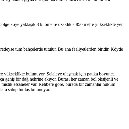
bölge köye yaklaşık 3 kilometre uzaklıkta 850 metre yükseklikte yer
 neredeyse tüm bahçelerde tutulur. Bu ana faaliyetlerden biridir. Köyde
tre yükseklikte bulunuyor. Şelaleye ulaşmak için patika boyunca
a geniş bir dağ nehrine akıyor. Burası her zaman bol oksijenli ve
a mistik efsaneler var. Rehbere göre, burada bir zamanlar hüküm
ara sahip bir taş bulunuyor.