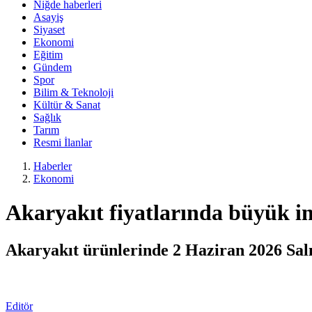
Niğde haberleri
Asayiş
Siyaset
Ekonomi
Eğitim
Gündem
Spor
Bilim & Teknoloji
Kültür & Sanat
Sağlık
Tarım
Resmi İlanlar
Haberler
Ekonomi
Akaryakıt fiyatlarında büyük i
Akaryakıt ürünlerinde 2 Haziran 2026 Salı 
Editör