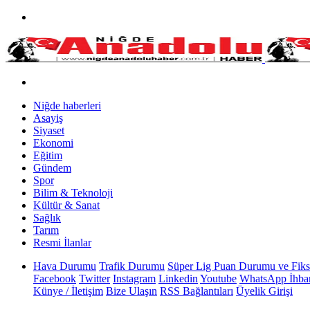
Niğde haberleri
Asayiş
Siyaset
Ekonomi
Eğitim
Gündem
Spor
Bilim & Teknoloji
Kültür & Sanat
Sağlık
Tarım
Resmi İlanlar
Hava Durumu
Trafik Durumu
Süper Lig Puan Durumu ve Fiks
Facebook
Twitter
Instagram
Linkedin
Youtube
WhatsApp İhbar
Künye / İletişim
Bize Ulaşın
RSS Bağlantıları
Üyelik Girişi