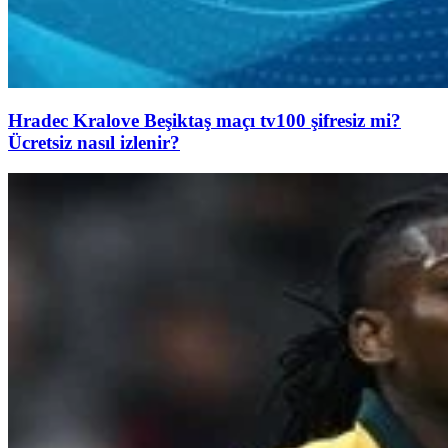
Hradec Kralove Beşiktaş maçı tv100 şifresiz mi?
Ücretsiz nasıl izlenir?