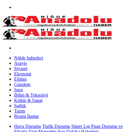
Niğde haberleri
Asayiş
Siyaset
Ekonomi
Eğitim
Gündem
Spor
Bilim & Teknoloji
Kültür & Sanat
Sağlık
Tarım
Resmi İlanlar
Hava Durumu
Trafik Durumu
Süper Lig Puan Durumu ve
Fikstür
Tüm Manşetler
Son Dakika Haberleri