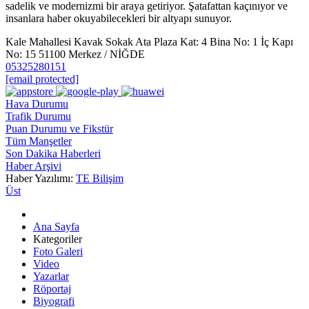
sadelik ve modernizmi bir araya getiriyor. Şatafattan kaçınıyor ve
insanlara haber okuyabilecekleri bir altyapı sunuyor.
Kale Mahallesi Kavak Sokak Ata Plaza Kat: 4 Bina No: 1 İç Kapı
No: 15 51100 Merkez / NİĞDE
05325280151
[email protected]
Hava Durumu
Trafik Durumu
Puan Durumu ve Fikstür
Tüm Manşetler
Son Dakika Haberleri
Haber Arşivi
Haber Yazılımı:
TE Bilişim
Üst
Ana Sayfa
Kategoriler
Foto Galeri
Video
Yazarlar
Röportaj
Biyografi