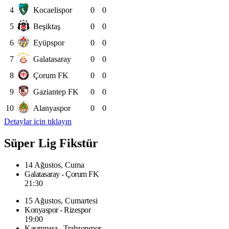
4
Kocaelispor
0
0
5
Beşiktaş
0
0
6
Eyüpspor
0
0
7
Galatasaray
0
0
8
Çorum FK
0
0
9
Gaziantep FK
0
0
10
Alanyaspor
0
0
Detaylar için tıklayın
Süper Lig Fikstür
14 Ağustos, Cuma
Galatasaray - Çorum FK
21:30
15 Ağustos, Cumartesi
Konyaspor - Rizespor
19:00
Kasımpaşa - Trabzonspor