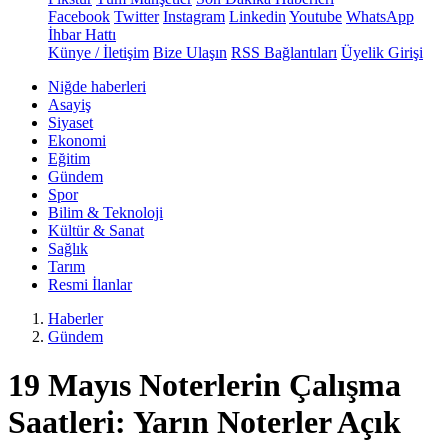
Facebook
Twitter
Instagram
Linkedin
Youtube
WhatsApp
İhbar Hattı
Künye / İletişim
Bize Ulaşın
RSS Bağlantıları
Üyelik Girişi
Niğde haberleri
Asayiş
Siyaset
Ekonomi
Eğitim
Gündem
Spor
Bilim & Teknoloji
Kültür & Sanat
Sağlık
Tarım
Resmi İlanlar
Haberler
Gündem
19 Mayıs Noterlerin Çalışma
Saatleri: Yarın Noterler Açık