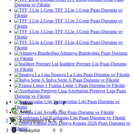
Durumu ve Fikstür
TFF 3.Lig 1.Grup Puan Durumu ve
Fikstür
TFF 3.Lig 2.Grup Puan Durumu ve
Fikstür
TFF 3.Lig 3.Grup Puan Durumu ve
Fikstür
TFF 3.Lig 4.Grup Puan Durumu ve
Fikstür
Almanya Bundesliga Puan Durumu
ve Fikstür
İngiltere Premier Lig Puan Durumu
ve Fikstür
İspanya La Liga Puan Durumu ve Fikstür
İtalya Serie A Puan Durumu ve Fikstür
Fransa Ligue 1 Puan Durumu ve Fikstür
Azerbaijan Premyer Liqa Puan
Durumu ve Fikstür
Şampiyonlar Ligi Puan Durumu ve
#
Takım
O
P
Fikstür
1
Amed
0
0
Avrupa Ligi Puan Durumu ve Fikstür
Konferans Ligi Puan Durumu ve Fikstür
2
Erzurumspor FK
0
0
Dünya Kupası 2026 Puan Durumu ve
Fikstür
3
Başakşehir
0
0