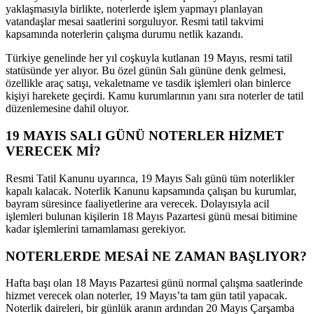
yaklaşmasıyla birlikte, noterlerde işlem yapmayı planlayan
vatandaşlar mesai saatlerini sorguluyor. Resmi tatil takvimi
kapsamında noterlerin çalışma durumu netlik kazandı.
Türkiye genelinde her yıl coşkuyla kutlanan 19 Mayıs, resmi tatil
statüsünde yer alıyor. Bu özel günün Salı gününe denk gelmesi,
özellikle araç satışı, vekaletname ve tasdik işlemleri olan binlerce
kişiyi harekete geçirdi. Kamu kurumlarının yanı sıra noterler de tatil
düzenlemesine dahil oluyor.
19 MAYIS SALI GÜNÜ NOTERLER HİZMET
VERECEK Mİ?
Resmi Tatil Kanunu uyarınca, 19 Mayıs Salı günü tüm noterlikler
kapalı kalacak. Noterlik Kanunu kapsamında çalışan bu kurumlar,
bayram süresince faaliyetlerine ara verecek. Dolayısıyla acil
işlemleri bulunan kişilerin 18 Mayıs Pazartesi günü mesai bitimine
kadar işlemlerini tamamlaması gerekiyor.
NOTERLERDE MESAİ NE ZAMAN BAŞLIYOR?
Hafta başı olan 18 Mayıs Pazartesi günü normal çalışma saatlerinde
hizmet verecek olan noterler, 19 Mayıs’ta tam gün tatil yapacak.
Noterlik daireleri, bir günlük aranın ardından 20 Mayıs Çarşamba