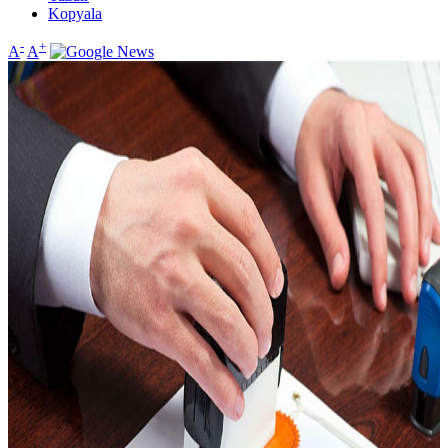
Kopyala
-
+
A
A