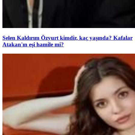
Selen Kaldırım Özyurt kimdir, kaç yaşında? Kafalar
Atakan'ın eşi hamile mi?