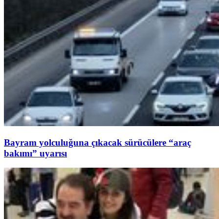
Bayram yolculuğuna çıkacak sürücülere “araç
bakımı” uyarısı