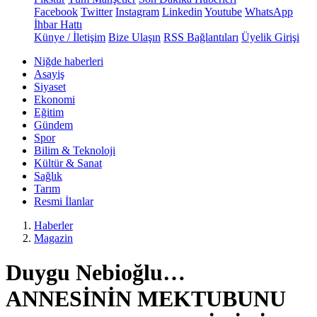
Facebook
Twitter
Instagram
Linkedin
Youtube
WhatsApp
İhbar Hattı
Künye / İletişim
Bize Ulaşın
RSS Bağlantıları
Üyelik Girişi
Niğde haberleri
Asayiş
Siyaset
Ekonomi
Eğitim
Gündem
Spor
Bilim & Teknoloji
Kültür & Sanat
Sağlık
Tarım
Resmi İlanlar
Haberler
Magazin
Duygu Nebioğlu…
ANNESİNİN MEKTUBUNU