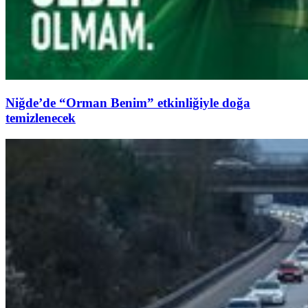
Niğde’de “Orman Benim” etkinliğiyle doğa
temizlenecek