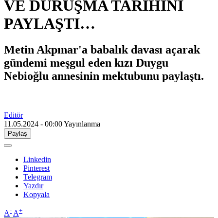
VE DURUŞMA TARİHİNİ
PAYLAŞTI…
Metin Akpınar'a babalık davası açarak
gündemi meşgul eden kızı Duygu
Nebioğlu annesinin mektubunu paylaştı.
Editör
11.05.2024 - 00:00
Yayınlanma
Paylaş
Linkedin
Pinterest
Telegram
Yazdır
Kopyala
-
+
A
A