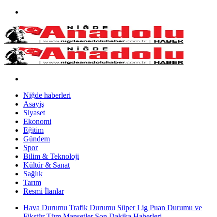
Niğde haberleri
Asayiş
Siyaset
Ekonomi
Eğitim
Gündem
Spor
Bilim & Teknoloji
Kültür & Sanat
Sağlık
Tarım
Resmi İlanlar
Hava Durumu
Trafik Durumu
Süper Lig Puan Durumu ve
Fikstür
Tüm Manşetler
Son Dakika Haberleri