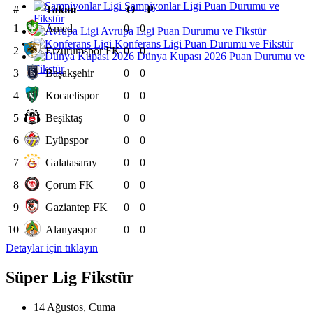
Şampiyonlar Ligi Puan Durumu ve
#
Takım
O
P
Fikstür
1
Amed
0
0
Avrupa Ligi Puan Durumu ve Fikstür
Konferans Ligi Puan Durumu ve Fikstür
2
Erzurumspor FK
0
0
Dünya Kupası 2026 Puan Durumu ve
Fikstür
3
Başakşehir
0
0
4
Kocaelispor
0
0
5
Beşiktaş
0
0
6
Eyüpspor
0
0
7
Galatasaray
0
0
8
Çorum FK
0
0
9
Gaziantep FK
0
0
10
Alanyaspor
0
0
Detaylar için tıklayın
Süper Lig Fikstür
14 Ağustos, Cuma