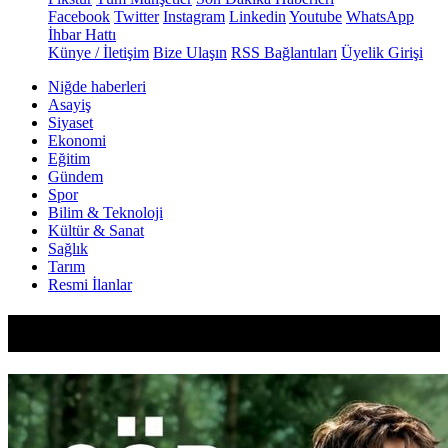
Facebook
Twitter
Instagram
Linkedin
Youtube
WhatsApp
İhbar Hattı
Künye / İletişim
Bize Ulaşın
RSS Bağlantıları
Üyelik Girişi
Niğde haberleri
Asayiş
Siyaset
Ekonomi
Eğitim
Gündem
Spor
Bilim & Teknoloji
Kültür & Sanat
Sağlık
Tarım
Resmi İlanlar
Magazin