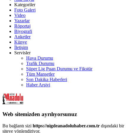
Kategoriler
Foto Galeri
Video
Yazarlar
Röportaj
Biyografi
Anketler
Künye
İletişim
Servisler
Hava Durumu
Trafik Durumu
Süper Lig Puan Durumu ve Fikstür
Tüm Manşetler
Son Dakika Haberleri
Haber Arşivi
Web sitemizden ayrılıyorsunuz
Bu bağlantı sizi
https://nigdeanadoluhaber.com.tr
dışındaki bir
siteye yönlendiriyor.