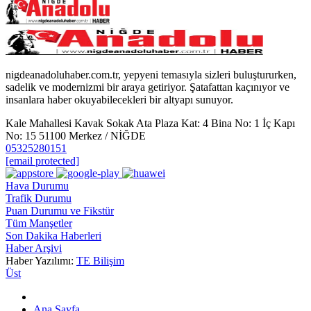
nigdeanadoluhaber.com.tr, yepyeni temasıyla sizleri buluştururken,
sadelik ve modernizmi bir araya getiriyor. Şatafattan kaçınıyor ve
insanlara haber okuyabilecekleri bir altyapı sunuyor.
Kale Mahallesi Kavak Sokak Ata Plaza Kat: 4 Bina No: 1 İç Kapı
No: 15 51100 Merkez / NİĞDE
05325280151
[email protected]
Hava Durumu
Trafik Durumu
Puan Durumu ve Fikstür
Tüm Manşetler
Son Dakika Haberleri
Haber Arşivi
Haber Yazılımı:
TE Bilişim
Üst
Ana Sayfa