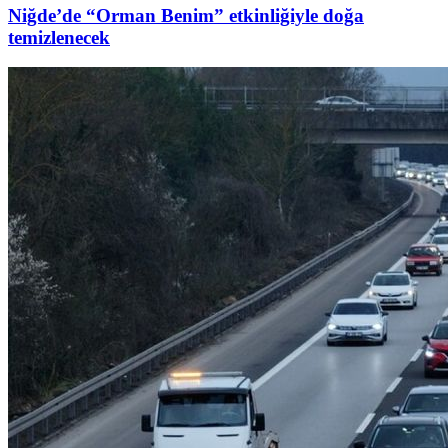
Niğde’de “Orman Benim” etkinliğiyle doğa
temizlenecek