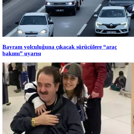
Bayram yolculuğuna çıkacak sürücülere “araç
bakımı” uyarısı