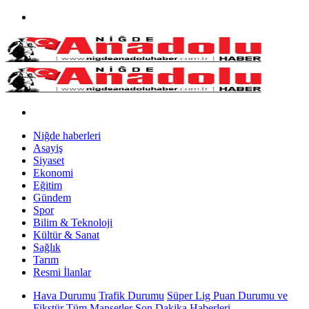
Niğde haberleri
Asayiş
Siyaset
Ekonomi
Eğitim
Gündem
Spor
Bilim & Teknoloji
Kültür & Sanat
Sağlık
Tarım
Resmi İlanlar
Hava Durumu
Trafik Durumu
Süper Lig Puan Durumu ve
Fikstür
Tüm Manşetler
Son Dakika Haberleri