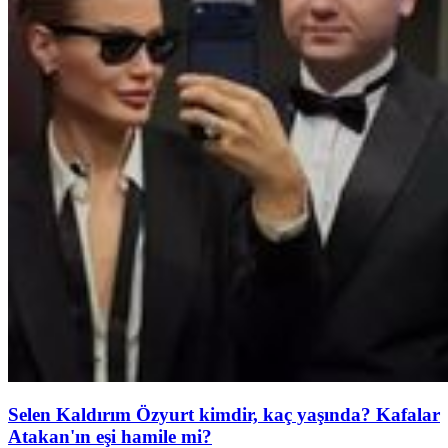
Selen Kaldırım Özyurt kimdir, kaç yaşında? Kafalar
Atakan'ın eşi hamile mi?