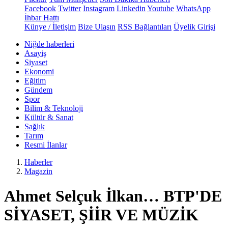
Facebook
Twitter
Instagram
Linkedin
Youtube
WhatsApp
İhbar Hattı
Künye / İletişim
Bize Ulaşın
RSS Bağlantıları
Üyelik Girişi
Niğde haberleri
Asayiş
Siyaset
Ekonomi
Eğitim
Gündem
Spor
Bilim & Teknoloji
Kültür & Sanat
Sağlık
Tarım
Resmi İlanlar
Haberler
Magazin
Ahmet Selçuk İlkan… BTP'DE
SİYASET, ŞİİR VE MÜZİK