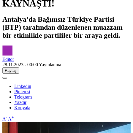
KAYNAŞTI!
Antalya'da Bağımsız Türkiye Partisi
(BTP) tarafından düzenlenen muazzam
bir etkinlikle partililer bir araya geldi.
Editör
28.11.2023 - 00:00
Yayınlanma
Paylaş
Linkedin
Pinterest
Telegram
Yazdır
Kopyala
-
+
A
A