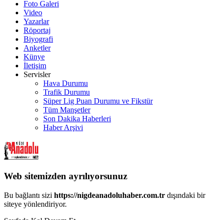
Foto Galeri
Video
Yazarlar
Röportaj
Biyografi
Anketler
Künye
İletişim
Servisler
Hava Durumu
Trafik Durumu
Süper Lig Puan Durumu ve Fikstür
Tüm Manşetler
Son Dakika Haberleri
Haber Arşivi
Web sitemizden ayrılıyorsunuz
Bu bağlantı sizi
https://nigdeanadoluhaber.com.tr
dışındaki bir
siteye yönlendiriyor.