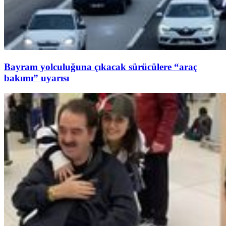
Bayram yolculuğuna çıkacak sürücülere “araç
bakımı” uyarısı