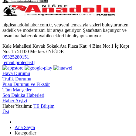
nigdeanadoluhaber.com.tr, yepyeni temasıyla sizleri buluştururken,
sadelik ve modernizmi bir araya getiriyor. Şatafattan kaçınıyor ve
insanlara haber okuyabilecekleri bir altyapı sunuyor.
Kale Mahallesi Kavak Sokak Ata Plaza Kat: 4 Bina No: 1 İç Kapı
No: 15 51100 Merkez / NİĞDE
05325280151
[email protected]
Hava Durumu
Trafik Durumu
Puan Durumu ve Fikstür
Tüm Manşetler
Son Dakika Haberleri
Haber Arşivi
Haber Yazılımı:
TE Bilişim
Üst
Ana Sayfa
Kategoriler