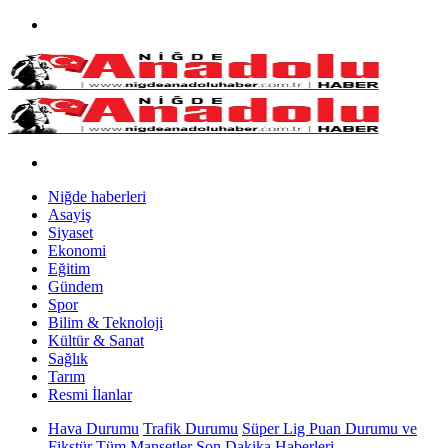
Niğde haberleri
Asayiş
Siyaset
Ekonomi
Eğitim
Gündem
Spor
Bilim & Teknoloji
Kültür & Sanat
Sağlık
Tarım
Resmi İlanlar
Hava Durumu
Trafik Durumu
Süper Lig Puan Durumu ve
Fikstür
Tüm Manşetler
Son Dakika Haberleri