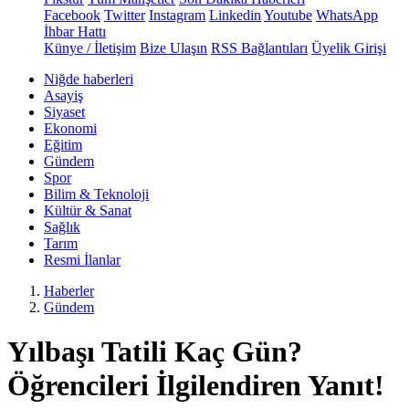
Facebook
Twitter
Instagram
Linkedin
Youtube
WhatsApp
İhbar Hattı
Künye / İletişim
Bize Ulaşın
RSS Bağlantıları
Üyelik Girişi
Niğde haberleri
Asayiş
Siyaset
Ekonomi
Eğitim
Gündem
Spor
Bilim & Teknoloji
Kültür & Sanat
Sağlık
Tarım
Resmi İlanlar
Haberler
Gündem
Yılbaşı Tatili Kaç Gün?
Öğrencileri İlgilendiren Yanıt!