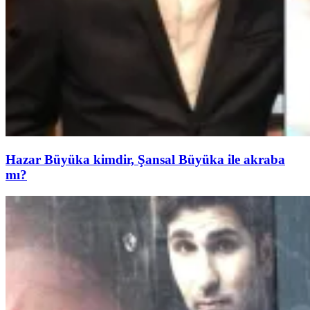
Hazar Büyüka kimdir, Şansal Büyüka ile akraba
mı?