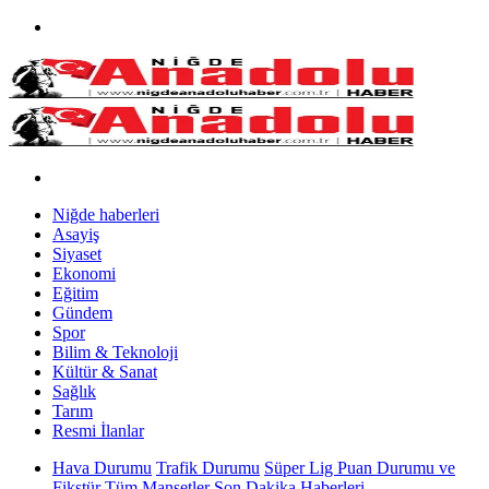
Niğde haberleri
Asayiş
Siyaset
Ekonomi
Eğitim
Gündem
Spor
Bilim & Teknoloji
Kültür & Sanat
Sağlık
Tarım
Resmi İlanlar
Hava Durumu
Trafik Durumu
Süper Lig Puan Durumu ve
Fikstür
Tüm Manşetler
Son Dakika Haberleri