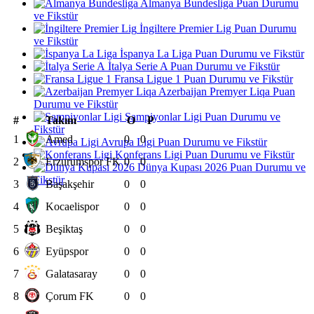
Almanya Bundesliga Puan Durumu
ve Fikstür
İngiltere Premier Lig Puan Durumu
ve Fikstür
İspanya La Liga Puan Durumu ve Fikstür
İtalya Serie A Puan Durumu ve Fikstür
Fransa Ligue 1 Puan Durumu ve Fikstür
Azerbaijan Premyer Liqa Puan
Durumu ve Fikstür
Şampiyonlar Ligi Puan Durumu ve
#
Takım
O
P
Fikstür
1
Amed
0
0
Avrupa Ligi Puan Durumu ve Fikstür
Konferans Ligi Puan Durumu ve Fikstür
2
Erzurumspor FK
0
0
Dünya Kupası 2026 Puan Durumu ve
Fikstür
3
Başakşehir
0
0
4
Kocaelispor
0
0
5
Beşiktaş
0
0
6
Eyüpspor
0
0
7
Galatasaray
0
0
8
Çorum FK
0
0