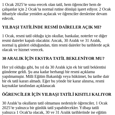
1 Ocak 2025’te sona erecek olan tatil, hem öğrenciler hem de
çalışanlar için 2 Ocak’ta normal rutine dönüşü işaret ediyor. 2 Ocak
itibariyle okullar yeniden açılacak ve öğrenciler derslerine devam
edecek.
YILBAŞI TATİLİNDE RESMİ DAİRELER AÇIK MI?
1 Ocak, resmi tatil olduğu için okullar, bankalar, noterler ve diğer
resmi daireler kapalı olacaktır. Ancak, 30 Aralık ve 31 Aralık,
normal iş günleri olduğundan, tüm resmi daireler bu tarihlerde açık
olacak ve hizmet verecek.
30 ARALIK İÇİN EKSTRA TATİL BEKLENİYOR MU?
Her yıl olduğu gibi, bu yıl da 30 Aralık için ek bir tatil beklentisi
gündeme geldi. Şu ana kadar herhangi bir resmi açıklama
yapılmamıştır. Milli Eğitim Bakanlığı veya hükümet, bu tarihe dair
bir ek tatil kararı almadı. Eğer bu yönde bir karar alınırsa, resmi
kaynaklar tarafından açıklanacak
ÖĞRENCİLER İÇİN YILBAŞI TATİLİ KISITLI KALIYOR
30 Aralık’ta okulların tatil olmaması nedeniyle öğrenciler, 1 Ocak
2025’te yalnızca bir günlük tatil yapabilecekler. Yılbaşı tatili
yalnızca 1 Ocak'ta olacak, 30 ve 31 Aralık tarihlerinde ise eğitim