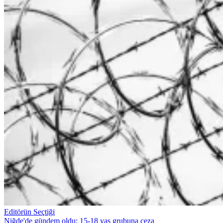
Editörün Seçtiği
Niğde'de gündem oldu: 15-18 yaş grubuna ceza