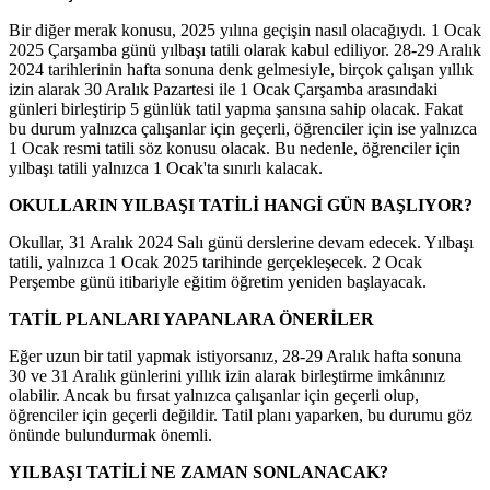
Bir diğer merak konusu, 2025 yılına geçişin nasıl olacağıydı. 1 Ocak
2025 Çarşamba günü yılbaşı tatili olarak kabul ediliyor. 28-29 Aralık
2024 tarihlerinin hafta sonuna denk gelmesiyle, birçok çalışan yıllık
izin alarak 30 Aralık Pazartesi ile 1 Ocak Çarşamba arasındaki
günleri birleştirip 5 günlük tatil yapma şansına sahip olacak. Fakat
bu durum yalnızca çalışanlar için geçerli, öğrenciler için ise yalnızca
1 Ocak resmi tatili söz konusu olacak. Bu nedenle, öğrenciler için
yılbaşı tatili yalnızca 1 Ocak'ta sınırlı kalacak.
OKULLARIN YILBAŞI TATİLİ HANGİ GÜN BAŞLIYOR?
Okullar, 31 Aralık 2024 Salı günü derslerine devam edecek. Yılbaşı
tatili, yalnızca 1 Ocak 2025 tarihinde gerçekleşecek. 2 Ocak
Perşembe günü itibariyle eğitim öğretim yeniden başlayacak.
TATİL PLANLARI YAPANLARA ÖNERİLER
Eğer uzun bir tatil yapmak istiyorsanız, 28-29 Aralık hafta sonuna
30 ve 31 Aralık günlerini yıllık izin alarak birleştirme imkânınız
olabilir. Ancak bu fırsat yalnızca çalışanlar için geçerli olup,
öğrenciler için geçerli değildir. Tatil planı yaparken, bu durumu göz
önünde bulundurmak önemli.
YILBAŞI TATİLİ NE ZAMAN SONLANACAK?