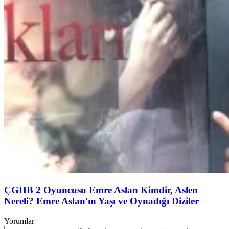
ÇGHB 2 Oyuncusu Emre Aslan Kimdir, Aslen
Nereli? Emre Aslan'ın Yaşı ve Oynadığı Diziler
Yorumlar