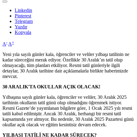
Linkedin
Pinterest
Telegram
Yazdır
Kopyala
-
+
A
A
Yeni yıla sayılı günler kala, öğrenciler ve veliler yılbaşı tatilinin ne
kadar süreceğini merak ediyor. Özellikle 30 Aralık’ın tatil olup
olmayacağı, tüm planları etkiliyor. Resmi tatil günleriyle ilgili
detaylar, 30 Aralık tarihine dair açıklamalarla birlikte haberimizde
mevcut.
30 ARALIK'TA OKULLAR AÇIK OLACAK!
Yılbaşına sayılı günler kala, öğrenciler ve veliler, 30 Aralık 2025
tarihinin okulların tatil günü olup olmadığını öğrenmek istiyor.
Resmi Gazete’de yayımlanan bilgilere göre, 1 Ocak 2025 yılı resmi
tatili kabul edilmiştir. Ancak 30 Aralık, herhangi bir resmi tatil
kapsamında yer almıyor. Bu nedenle, 30 Aralık 2025 Pazartesi günü
okullar açık olacak ve eğitim kesintisiz devam edecek.
YILBAŞI TATİLİ NE KADAR SÜRECEK?