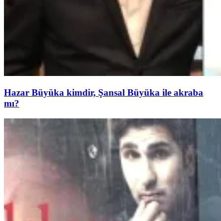
Hazar Büyüka kimdir, Şansal Büyüka ile akraba
mı?