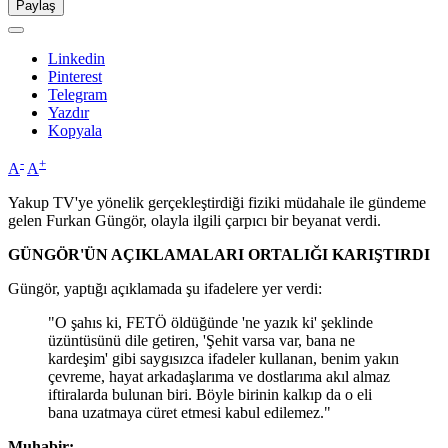
Paylaş
Linkedin
Pinterest
Telegram
Yazdır
Kopyala
-
+
A
A
Yakup TV'ye yönelik gerçekleştirdiği fiziki müdahale ile gündeme
gelen Furkan Güngör, olayla ilgili çarpıcı bir beyanat verdi.
GÜNGÖR'ÜN AÇIKLAMALARI ORTALIĞI KARIŞTIRDI
Güngör, yaptığı açıklamada şu ifadelere yer verdi:
"O şahıs ki, FETÖ öldüğünde 'ne yazık ki' şeklinde
üzüntüsünü dile getiren, 'Şehit varsa var, bana ne
kardeşim' gibi saygısızca ifadeler kullanan, benim yakın
çevreme, hayat arkadaşlarıma ve dostlarıma akıl almaz
iftiralarda bulunan biri. Böyle birinin kalkıp da o eli
bana uzatmaya cüret etmesi kabul edilemez."
Muhabir: