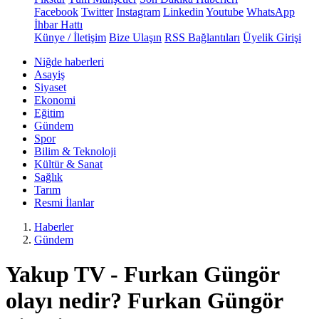
Facebook
Twitter
Instagram
Linkedin
Youtube
WhatsApp
İhbar Hattı
Künye / İletişim
Bize Ulaşın
RSS Bağlantıları
Üyelik Girişi
Niğde haberleri
Asayiş
Siyaset
Ekonomi
Eğitim
Gündem
Spor
Bilim & Teknoloji
Kültür & Sanat
Sağlık
Tarım
Resmi İlanlar
Haberler
Gündem
Yakup TV - Furkan Güngör
olayı nedir? Furkan Güngör