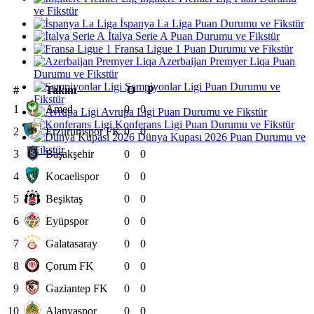
ve Fikstür
İspanya La Liga Puan Durumu ve Fikstür
İtalya Serie A Puan Durumu ve Fikstür
Fransa Ligue 1 Puan Durumu ve Fikstür
Azerbaijan Premyer Liqa Puan
Durumu ve Fikstür
Şampiyonlar Ligi Puan Durumu ve
#
Takım
O
P
Fikstür
1
Amed
0
0
Avrupa Ligi Puan Durumu ve Fikstür
Konferans Ligi Puan Durumu ve Fikstür
2
Erzurumspor FK
0
0
Dünya Kupası 2026 Puan Durumu ve
Fikstür
3
Başakşehir
0
0
4
Kocaelispor
0
0
5
Beşiktaş
0
0
6
Eyüpspor
0
0
7
Galatasaray
0
0
8
Çorum FK
0
0
9
Gaziantep FK
0
0
10
Alanyaspor
0
0