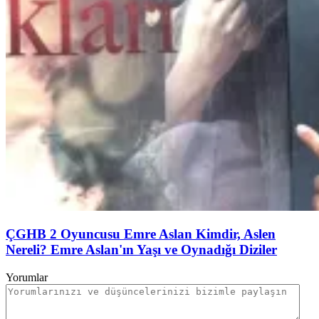
ÇGHB 2 Oyuncusu Emre Aslan Kimdir, Aslen
Nereli? Emre Aslan'ın Yaşı ve Oynadığı Diziler
Yorumlar