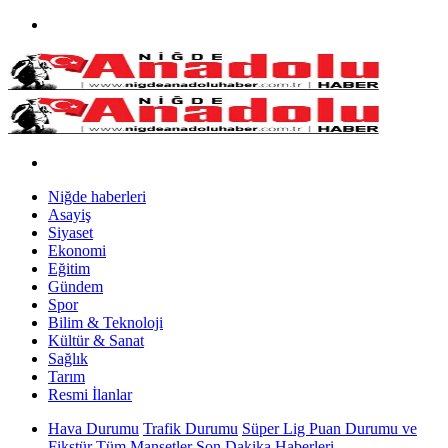
Niğde haberleri
Asayiş
Siyaset
Ekonomi
Eğitim
Gündem
Spor
Bilim & Teknoloji
Kültür & Sanat
Sağlık
Tarım
Resmi İlanlar
Hava Durumu
Trafik Durumu
Süper Lig Puan Durumu ve
Fikstür
Tüm Manşetler
Son Dakika Haberleri