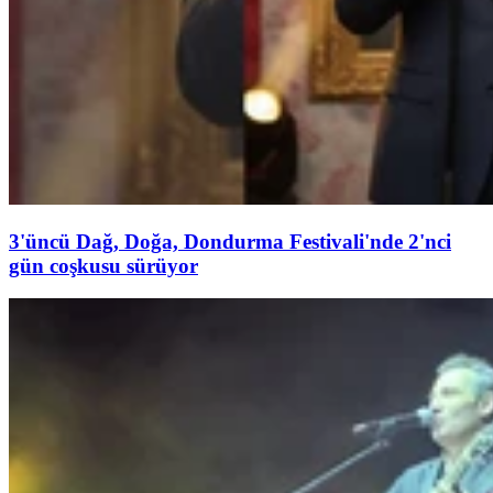
3'üncü Dağ, Doğa, Dondurma Festivali'nde 2'nci
gün coşkusu sürüyor