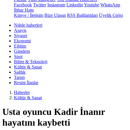
Facebook
Twitter
Instagram
Linkedin
Youtube
WhatsApp
İhbar Hattı
Künye / İletişim
Bize Ulaşın
RSS Bağlantıları
Üyelik Girişi
Niğde haberleri
Asayiş
Siyaset
Ekonomi
Eğitim
Gündem
Spor
Bilim & Teknoloji
Kültür & Sanat
Sağlık
Tarım
Resmi İlanlar
Haberler
Kültür & Sanat
Usta oyuncu Kadir İnanır
hayatını kaybetti