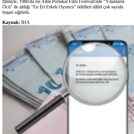
filmiyle, 1986'da ise Altın Portakal Film Festivali'nde "Yılanların
Öcü" ile aldığı "En İyi Erkek Oyuncu" ödülleri dâhil çok sayıda
başarı sığdırdı.
Kaynak:
İHA