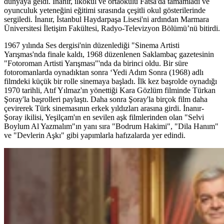
dünyaya geldi. İnanır, ilkokul ve ortaokulu Fatsa'da tamamladı ve
oyunculuk yeteneğini eğitimi sırasında çeşitli okul gösterilerinde
sergiledi. İnanır, İstanbul Haydarpaşa Lisesi'ni ardından Marmara
Üniversitesi İletişim Fakültesi, Radyo-Televizyon Bölümü’nü bitirdi.
1967 yılında Ses dergisi'nin düzenlediği "Sinema Artisti
Yarışmas'nda finale kaldı, 1968 düzenlenen Saklambaç gazetesinin
"Fotoroman Artisti Yarışması"'nda da birinci oldu. Bir süre
fotoromanlarda oynadıktan sonra ‘Yedi Adım Sonra (1968) adlı
filmdeki küçük bir rolle sinemaya başladı. İlk kez başrolde oynadığı
1970 tarihli, Atıf Yılmaz'ın yönettiği Kara Gözlüm filminde Türkan
Şoray'la başrolleri paylaştı. Daha sonra Şoray'la birçok film daha
çevirerek Türk sinemasının erkek yıldızları arasına girdi. İnanır-
Şoray ikilisi, Yeşilçam'ın en sevilen aşk filmlerinden olan "Selvi
Boylum Al Yazmalım"ın yanı sıra "Bodrum Hakimi", "Dila Hanım"
ve "Devlerin Aşkı" gibi yapımlarla hafızalarda yer edindi.