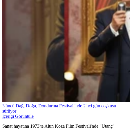
3'üncü Dağ, Doğa, Dondurma Festivali'nde 2'nci gün coşkusu
sürüyor
İçeriği Görüntüle
Sanat hayatına 1973'te Altın Koza Film Festivali'nde "Utanç"