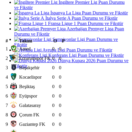
İngiltere Premier Lig Puan Durumu
ve Fikstür
İspanya La Liga Puan Durumu ve Fikstür
İtalya Serie A Puan Durumu ve Fikstür
Fransa Ligue 1 Puan Durumu ve Fikstür
Azerbaijan Premyer Liqa Puan
Durumu ve Fikstür
Şampiyonlar Ligi Puan Durumu ve
#
Takım
O
P
Fikstür
1
Amed
0
0
Avrupa Ligi Puan Durumu ve Fikstür
Konferans Ligi Puan Durumu ve Fikstür
2
Erzurumspor FK
0
0
Dünya Kupası 2026 Puan Durumu ve
Fikstür
3
Başakşehir
0
0
4
Kocaelispor
0
0
5
Beşiktaş
0
0
6
Eyüpspor
0
0
7
Galatasaray
0
0
8
Çorum FK
0
0
9
Gaziantep FK
0
0