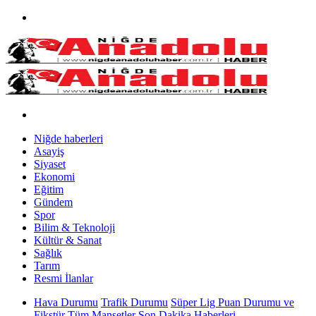
Niğde haberleri
Asayiş
Siyaset
Ekonomi
Eğitim
Gündem
Spor
Bilim & Teknoloji
Kültür & Sanat
Sağlık
Tarım
Resmi İlanlar
Hava Durumu
Trafik Durumu
Süper Lig Puan Durumu ve
Fikstür
Tüm Manşetler
Son Dakika Haberleri