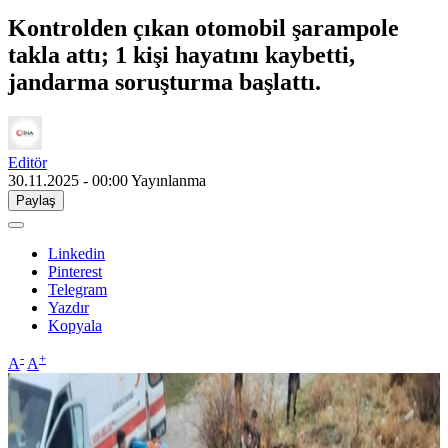
Kontrolden çıkan otomobil şarampole
takla attı; 1 kişi hayatını kaybetti,
jandarma soruşturma başlattı.
Editör
30.11.2025 - 00:00
Yayınlanma
Paylaş
Linkedin
Pinterest
Telegram
Yazdır
Kopyala
-
+
A
A