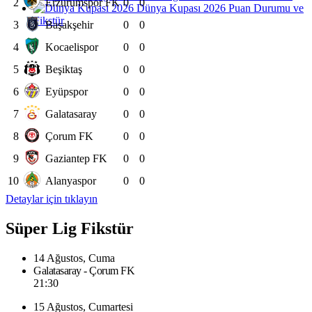
2
Erzurumspor FK
0
0
Dünya Kupası 2026 Puan Durumu ve
Fikstür
3
Başakşehir
0
0
4
Kocaelispor
0
0
5
Beşiktaş
0
0
6
Eyüpspor
0
0
7
Galatasaray
0
0
8
Çorum FK
0
0
9
Gaziantep FK
0
0
10
Alanyaspor
0
0
Detaylar için tıklayın
Süper Lig Fikstür
14 Ağustos, Cuma
Galatasaray - Çorum FK
21:30
15 Ağustos, Cumartesi