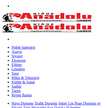
Niğde haberleri
Asayiş
Siyaset
Ekonomi
Eğitim
Gündem
Spor
Bilim & Teknoloji
Kültür & Sanat
Sağlık
Tarım
Resmi İlanlar
Hava Durumu
Trafik Durumu
Süper Lig Puan Durumu ve
Fikstür
Tüm Manşetler
Son Dakika Haberleri