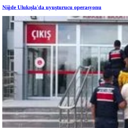
Niğde Ulukışla'da uyuşturucu operasyonu