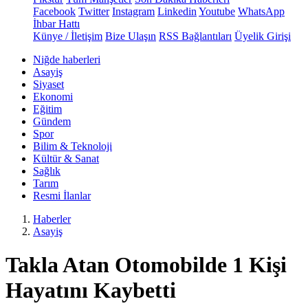
Facebook
Twitter
Instagram
Linkedin
Youtube
WhatsApp
İhbar Hattı
Künye / İletişim
Bize Ulaşın
RSS Bağlantıları
Üyelik Girişi
Niğde haberleri
Asayiş
Siyaset
Ekonomi
Eğitim
Gündem
Spor
Bilim & Teknoloji
Kültür & Sanat
Sağlık
Tarım
Resmi İlanlar
Haberler
Asayiş
Takla Atan Otomobilde 1 Kişi
Hayatını Kaybetti