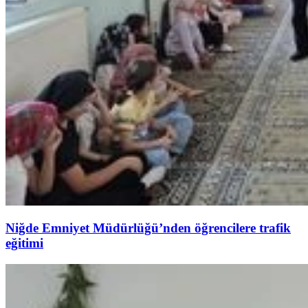
Niğde Emniyet Müdürlüğü’nden öğrencilere trafik
eğitimi