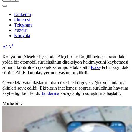
Linkedin
Pinterest
Telegram
Yazdır
Kopyala
-
+
A
A
Konya’nın Akşehir ilçesinde, Akşehir ile Engilli beldesi arasındaki
yolda bir otomobil sürücüsünün direksiyon hakimiyetini kaybetmesi
sonucu kontrolden çıkarak şarampole takla attı.
Kaza
da 82 yaşındaki
sürücü Ali Fidan olay yerinde yaşamını yitirdi.
Çevredeki vatandaşların ihbarı üzerine bölgeye sağlık ve jandarma
ekipleri sevk edildi. Ekiplerin incelemesi sonrası sürücünün hayatını
kaybettiği belirlendi.
Jandarma
kazayla ilgili soruşturma başlattı.
Muhabir: