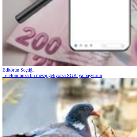
Editörün Seçtiği
Telefonunuza bu mesaj geliyorsa SGK’ya başvurun