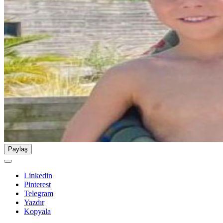
Paylaş
Linkedin
Pinterest
Telegram
Yazdır
Kopyala