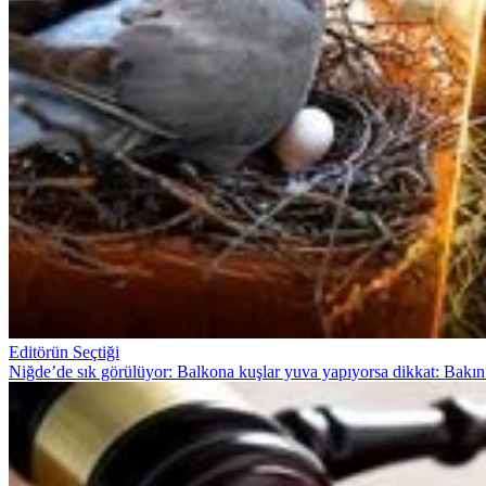
Editörün Seçtiği
Niğde’de sık görülüyor: Balkona kuşlar yuva yapıyorsa dikkat: Bakın