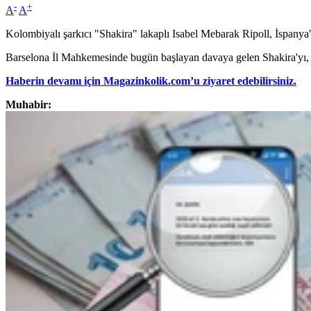
-
+
A
A
Kolombiyalı şarkıcı "Shakira" lakaplı Isabel Mebarak Ripoll, İspanya'd
Barselona İl Mahkemesinde bugün başlayan davaya gelen Shakira'yı, ka
Haberin devamı için Magazinkolik.com’u ziyaret edebilirsiniz.
Muhabir: