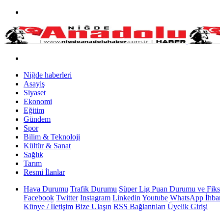
Niğde haberleri
Asayiş
Siyaset
Ekonomi
Eğitim
Gündem
Spor
Bilim & Teknoloji
Kültür & Sanat
Sağlık
Tarım
Resmi İlanlar
Hava Durumu
Trafik Durumu
Süper Lig Puan Durumu ve Fiks
Facebook
Twitter
Instagram
Linkedin
Youtube
WhatsApp İhbar
Künye / İletişim
Bize Ulaşın
RSS Bağlantıları
Üyelik Girişi