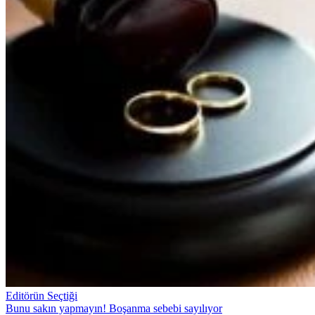
Editörün Seçtiği
Bunu sakın yapmayın! Boşanma sebebi sayılıyor