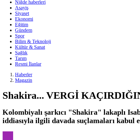
Niğde haberleri
Asayiş
Siyaset
Ekonomi
Eğitim
Gündem
Spor
Bilim & Teknoloji
Kültür & Sanat
Sağlık
Tarım
Resmi İlanlar
Haberler
Magazin
Shakira... VERGİ KAÇIRDIĞ
Kolombiyalı şarkıcı "Shakira" lakaplı Isab
iddiasıyla ilgili davada suçlamaları kabul 