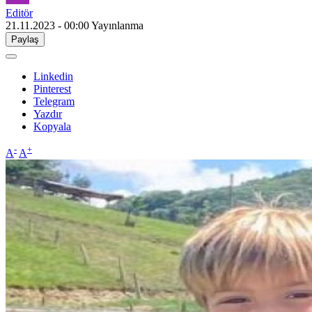
Editör
21.11.2023 - 00:00
Yayınlanma
Paylaş
Linkedin
Pinterest
Telegram
Yazdır
Kopyala
-
+
A
A