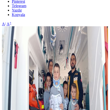
Pinterest
Telegram
Yazdır
Kopyala
-
+
A
A