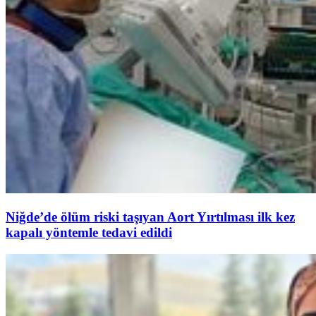
Niğde’de ölüm riski taşıyan Aort Yırtılması ilk kez
kapalı yöntemle tedavi edildi