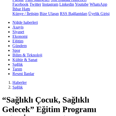
Facebook
Twitter
Instagram
Linkedin
Youtube
WhatsApp
İhbar Hattı
Künye / İletişim
Bize Ulaşın
RSS Bağlantıları
Üyelik Girişi
Niğde haberleri
Asayiş
Siyaset
Ekonomi
Eğitim
Gündem
Spor
Bilim & Teknoloji
Kültür & Sanat
Sağlık
Tarım
Resmi İlanlar
Haberler
Sağlık
“Sağlıklı Çocuk, Sağlıklı
Gelecek” Eğitim Programı