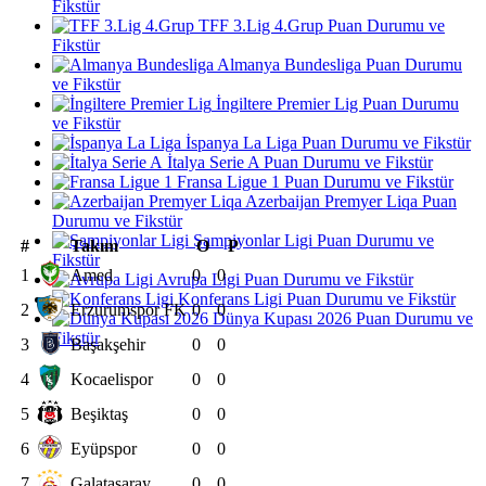
Fikstür
TFF 3.Lig 4.Grup Puan Durumu ve
Fikstür
Almanya Bundesliga Puan Durumu
ve Fikstür
İngiltere Premier Lig Puan Durumu
ve Fikstür
İspanya La Liga Puan Durumu ve Fikstür
İtalya Serie A Puan Durumu ve Fikstür
Fransa Ligue 1 Puan Durumu ve Fikstür
Azerbaijan Premyer Liqa Puan
Durumu ve Fikstür
Şampiyonlar Ligi Puan Durumu ve
#
Takım
O
P
Fikstür
1
Amed
0
0
Avrupa Ligi Puan Durumu ve Fikstür
Konferans Ligi Puan Durumu ve Fikstür
2
Erzurumspor FK
0
0
Dünya Kupası 2026 Puan Durumu ve
Fikstür
3
Başakşehir
0
0
4
Kocaelispor
0
0
5
Beşiktaş
0
0
6
Eyüpspor
0
0
7
Galatasaray
0
0