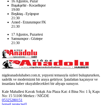
16 Ağustos, Pazar
Başakşehir - Kocaelispor
19:00
Beşiktaş - Eyüpspor
21:30
Amed - Erzurumspor FK
21:30
17 Ağustos, Pazartesi
Samsunspor - Göztepe
21:30
nigdeanadoluhaber.com.tr, yepyeni temasıyla sizleri buluştururken,
sadelik ve modernizmi bir araya getiriyor. Şatafattan kaçınıyor ve
insanlara haber okuyabilecekleri bir altyapı sunuyor.
Kale Mahallesi Kavak Sokak Ata Plaza Kat: 4 Bina No: 1 İç Kapı
No: 15 51100 Merkez / NİĞDE
05325280151
[email protected]