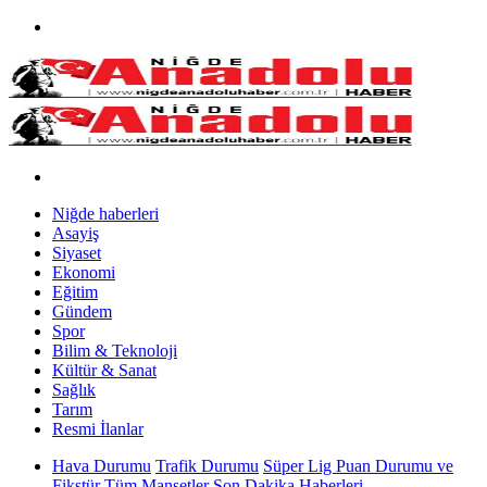
Niğde haberleri
Asayiş
Siyaset
Ekonomi
Eğitim
Gündem
Spor
Bilim & Teknoloji
Kültür & Sanat
Sağlık
Tarım
Resmi İlanlar
Hava Durumu
Trafik Durumu
Süper Lig Puan Durumu ve
Fikstür
Tüm Manşetler
Son Dakika Haberleri