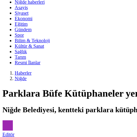
Niğde haberleri
Asayiş
Siyaset
Ekonomi
Eğitim
Gündem
Spor
Bilim & Teknoloji
Kültür & Sanat
Sağlık
Tarım
Resmi İlanlar
Haberler
Niğde
Parklara Büfe Kütüphaneler yerl
Niğde Belediyesi, kentteki parklara kütüph
Editör