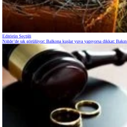
Editörün Seçtiği
Niğde’de sık görülüyor: Balkona kuşlar yuva yapıyorsa dikkat: Bakın