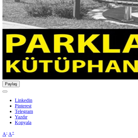
Paylaş
Linkedin
Pinterest
Telegram
Yazdır
Kopyala
-
+
A
A