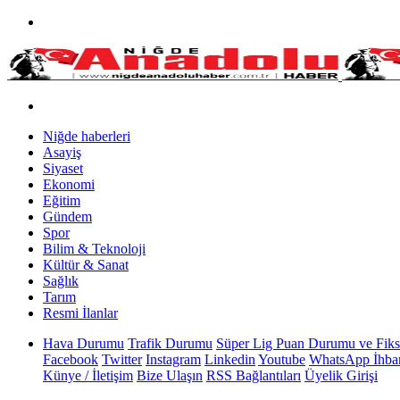
Niğde haberleri
Asayiş
Siyaset
Ekonomi
Eğitim
Gündem
Spor
Bilim & Teknoloji
Kültür & Sanat
Sağlık
Tarım
Resmi İlanlar
Hava Durumu
Trafik Durumu
Süper Lig Puan Durumu ve Fiks
Facebook
Twitter
Instagram
Linkedin
Youtube
WhatsApp İhbar
Künye / İletişim
Bize Ulaşın
RSS Bağlantıları
Üyelik Girişi