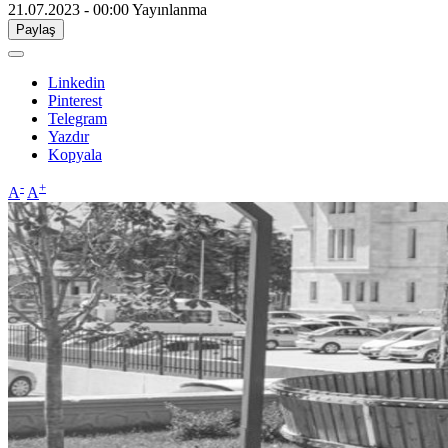
21.07.2023 - 00:00
Yayınlanma
Paylaş
Linkedin
Pinterest
Telegram
Yazdır
Kopyala
-
+
A
A