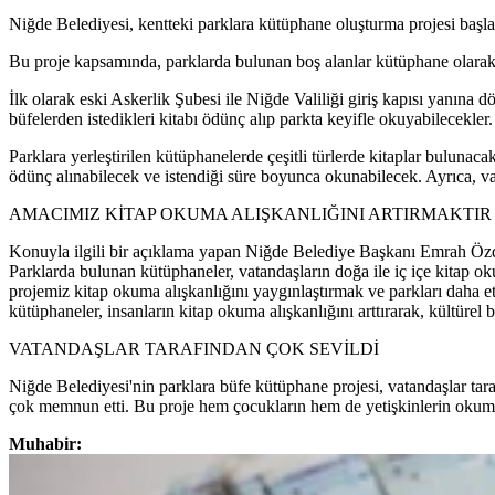
Niğde Belediyesi, kentteki parklara kütüphane oluşturma projesi başlat
Bu proje kapsamında, parklarda bulunan boş alanlar kütüphane olarak 
İlk olarak eski Askerlik Şubesi ile Niğde Valiliği giriş kapısı yanına d
büfelerden istedikleri kitabı ödünç alıp parkta keyifle okuyabilecekler.
Parklara yerleştirilen kütüphanelerde çeşitli türlerde kitaplar bulunaca
ödünç alınabilecek ve istendiği süre boyunca okunabilecek. Ayrıca, va
AMACIMIZ KİTAP OKUMA ALIŞKANLIĞINI ARTIRMAKTIR
Konuyla ilgili bir açıklama yapan Niğde Belediye Başkanı Emrah Özdemi
Parklarda bulunan kütüphaneler, vatandaşların doğa ile iç içe kitap ok
projemiz kitap okuma alışkanlığını yaygınlaştırmak ve parkları daha etk
kütüphaneler, insanların kitap okuma alışkanlığını arttırarak, kültürel
VATANDAŞLAR TARAFINDAN ÇOK SEVİLDİ
Niğde Belediyesi'nin parklara büfe kütüphane projesi, vatandaşlar tara
çok memnun etti. Bu proje hem çocukların hem de yetişkinlerin okuma a
Muhabir: