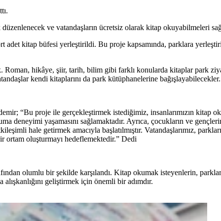
tı.
düzenlenecek ve vatandaşların ücretsiz olarak kitap okuyabilmeleri sa
ört adet kitap büfesi yerleştirildi. Bu proje kapsamında, parklara yerleşt
k. Roman, hikâye, şiir, tarih, bilim gibi farklı konularda kitaplar park z
tandaşlar kendi kitaplarını da park kütüphanelerine bağışlayabilecekler.
r; “Bu proje ile gerçekleştirmek istediğimiz, insanlarımızın kitap okum
uma deneyimi yaşamasını sağlamaktadır. Ayrıca, çocukların ve gençlerin 
ileşimli hale getirmek amacıyla başlatılmıştır. Vatandaşlarımız, parkları
 bir ortam oluşturmayı hedeflemektedir.” Dedi
fından olumlu bir şekilde karşılandı. Kitap okumak isteyenlerin, parklara
lışkanlığını geliştirmek için önemli bir adımdır.