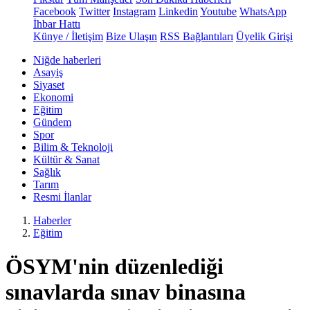
Facebook
Twitter
Instagram
Linkedin
Youtube
WhatsApp
İhbar Hattı
Künye / İletişim
Bize Ulaşın
RSS Bağlantıları
Üyelik Girişi
Niğde haberleri
Asayiş
Siyaset
Ekonomi
Eğitim
Gündem
Spor
Bilim & Teknoloji
Kültür & Sanat
Sağlık
Tarım
Resmi İlanlar
Haberler
Eğitim
ÖSYM'nin düzenlediği
sınavlarda sınav binasına