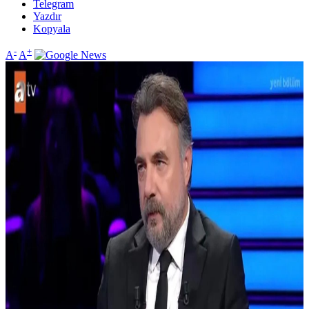
Telegram
Yazdır
Kopyala
-
+
A
A