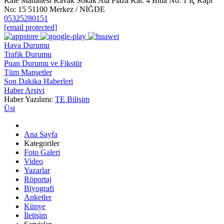
Kale Mahallesi Kavak Sokak Ata Plaza Kat: 4 Bina No: 1 İç Kapı
No: 15 51100 Merkez / NİĞDE
05325280151
[email protected]
Hava Durumu
Trafik Durumu
Puan Durumu ve Fikstür
Tüm Manşetler
Son Dakika Haberleri
Haber Arşivi
Haber Yazılımı:
TE Bilişim
Üst
Ana Sayfa
Kategoriler
Foto Galeri
Video
Yazarlar
Röportaj
Biyografi
Anketler
Künye
İletişim