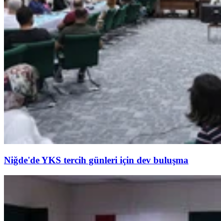
Niğde'de YKS tercih günleri için dev buluşma