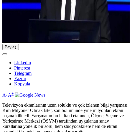
Paylaş
Linkedin
Pinterest
Telegram
Yazdır
Kopyala
-
+
A
A
Televizyon ekranlarının uzun soluklu ve çok izlenen bilgi yarışması
Kim Milyoner Olmak İster, son bölümünde yine milyonları ekran
başına kilitledi. Yarışmanın bu haftaki etabında, Ölçme, Seçme ve
Yerleştirme Merkezi (ÖSYM) tarafından uygulanan sınav
kurallarına yönelik bir soru, hem stüdyodakilere hem de ekran
başındaki izleyicilere heyecanlı anlar yaşattı.