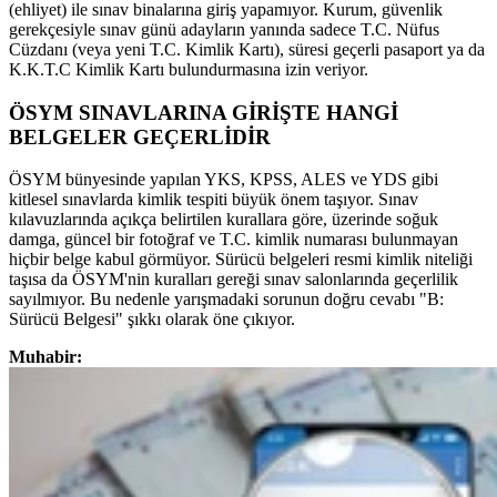
(ehliyet) ile sınav binalarına giriş yapamıyor. Kurum, güvenlik
gerekçesiyle sınav günü adayların yanında sadece T.C. Nüfus
Cüzdanı (veya yeni T.C. Kimlik Kartı), süresi geçerli pasaport ya da
K.K.T.C Kimlik Kartı bulundurmasına izin veriyor.
ÖSYM SINAVLARINA GİRİŞTE HANGİ
BELGELER GEÇERLİDİR
ÖSYM bünyesinde yapılan YKS, KPSS, ALES ve YDS gibi
kitlesel sınavlarda kimlik tespiti büyük önem taşıyor. Sınav
kılavuzlarında açıkça belirtilen kurallara göre, üzerinde soğuk
damga, güncel bir fotoğraf ve T.C. kimlik numarası bulunmayan
hiçbir belge kabul görmüyor. Sürücü belgeleri resmi kimlik niteliği
taşısa da ÖSYM'nin kuralları gereği sınav salonlarında geçerlilik
sayılmıyor. Bu nedenle yarışmadaki sorunun doğru cevabı "B:
Sürücü Belgesi" şıkkı olarak öne çıkıyor.
Muhabir: