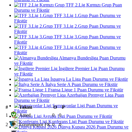
TFF 2.Lig Kırmızı Grup Puan
Durumu ve Fikstür
TFF 3.Lig 1.Grup Puan Durumu ve
Fikstür
TFF 3.Lig 2.Grup Puan Durumu ve
Fikstür
TFF 3.Lig 3.Grup Puan Durumu ve
Fikstür
TFF 3.Lig 4.Grup Puan Durumu ve
Fikstür
Almanya Bundesliga Puan Durumu
ve Fikstür
İngiltere Premier Lig Puan Durumu
ve Fikstür
İspanya La Liga Puan Durumu ve Fikstür
İtalya Serie A Puan Durumu ve Fikstür
Fransa Ligue 1 Puan Durumu ve Fikstür
Azerbaijan Premyer Liqa Puan
Durumu ve Fikstür
Şampiyonlar Ligi Puan Durumu ve
#
Takım
O
P
Fikstür
1
Amed
0
0
Avrupa Ligi Puan Durumu ve Fikstür
Konferans Ligi Puan Durumu ve Fikstür
2
Erzurumspor FK
0
0
Dünya Kupası 2026 Puan Durumu ve