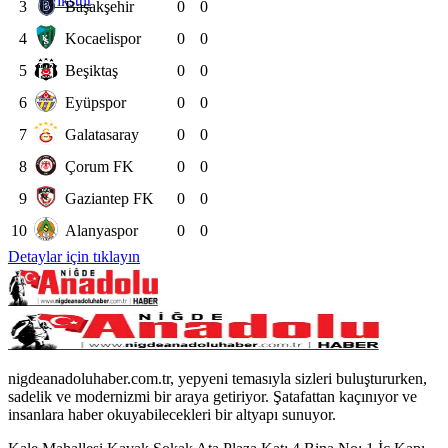
Fikstür
3
Başakşehir
0
0
4
Kocaelispor
0
0
5
Beşiktaş
0
0
6
Eyüpspor
0
0
7
Galatasaray
0
0
8
Çorum FK
0
0
9
Gaziantep FK
0
0
10
Alanyaspor
0
0
Detaylar için tıklayın
nigdeanadoluhaber.com.tr, yepyeni temasıyla sizleri buluştururken,
sadelik ve modernizmi bir araya getiriyor. Şatafattan kaçınıyor ve
insanlara haber okuyabilecekleri bir altyapı sunuyor.