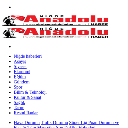
Niğde haberleri
Asayiş
Siyaset
Ekonomi
Eğitim
Gündem
Spor
Bilim & Teknoloji
Kültür & Sanat
Sağlık
Tarım
Resmi İlanlar
Hava Durumu
Trafik Durumu
Süper Lig Puan Durumu ve
Fikstür
Tüm Manşetler
Son Dakika Haberleri