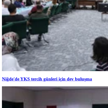
Niğde'de YKS tercih günleri için dev buluşma