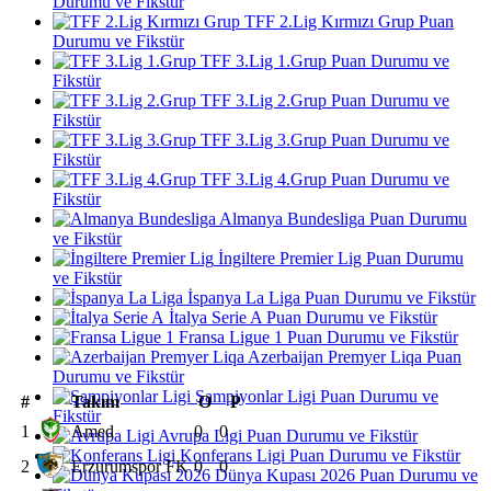
Durumu ve Fikstür
TFF 2.Lig Kırmızı Grup Puan
Durumu ve Fikstür
TFF 3.Lig 1.Grup Puan Durumu ve
Fikstür
TFF 3.Lig 2.Grup Puan Durumu ve
Fikstür
TFF 3.Lig 3.Grup Puan Durumu ve
Fikstür
TFF 3.Lig 4.Grup Puan Durumu ve
Fikstür
Almanya Bundesliga Puan Durumu
ve Fikstür
İngiltere Premier Lig Puan Durumu
ve Fikstür
İspanya La Liga Puan Durumu ve Fikstür
İtalya Serie A Puan Durumu ve Fikstür
Fransa Ligue 1 Puan Durumu ve Fikstür
Azerbaijan Premyer Liqa Puan
Durumu ve Fikstür
Şampiyonlar Ligi Puan Durumu ve
#
Takım
O
P
Fikstür
1
Amed
0
0
Avrupa Ligi Puan Durumu ve Fikstür
Konferans Ligi Puan Durumu ve Fikstür
2
Erzurumspor FK
0
0
Dünya Kupası 2026 Puan Durumu ve