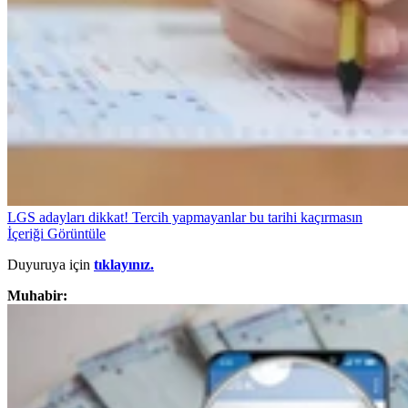
LGS adayları dikkat! Tercih yapmayanlar bu tarihi kaçırmasın
İçeriği Görüntüle
Duyuruya için
tıklayınız.
Muhabir: