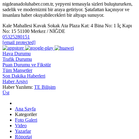
nigdeanadoluhaber.com.tr, yepyeni temasıyla sizleri buluştururken,
sadelik ve modernizmi bir araya getiriyor. Şatafattan kaçınıyor ve
insanlara haber okuyabilecekleri bir altyapı sunuyor.
Kale Mahallesi Kavak Sokak Ata Plaza Kat: 4 Bina No: 1 İç Kapı
No: 15 51100 Merkez / NİĞDE
05325280151
[email protected]
Hava Durumu
Trafik Durumu
Puan Durumu ve Fikstür
Tüm Manşetler
Son Dakika Haberleri
Haber Arşivi
Haber Yazılımı:
TE Bilişim
Üst
Ana Sayfa
Kategoriler
Foto Galeri
Video
Yazarlar
Röportaj