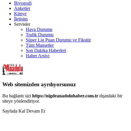
Biyografi
Anketler
Künye
İletişim
Servisler
Hava Durumu
Trafik Durumu
Süper Lig Puan Durumu ve Fikstür
Tüm Manşetler
Son Dakika Haberleri
Haber Arşivi
Web sitemizden ayrılıyorsunuz
Bu bağlantı sizi
https://nigdeanadoluhaber.com.tr
dışındaki bir
siteye yönlendiriyor.
Sayfada Kal
Devam Et