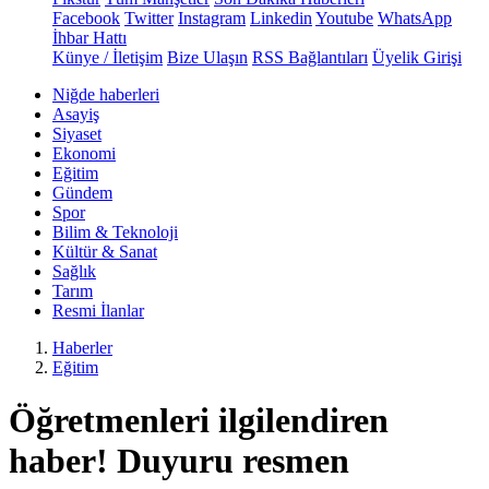
Facebook
Twitter
Instagram
Linkedin
Youtube
WhatsApp
İhbar Hattı
Künye / İletişim
Bize Ulaşın
RSS Bağlantıları
Üyelik Girişi
Niğde haberleri
Asayiş
Siyaset
Ekonomi
Eğitim
Gündem
Spor
Bilim & Teknoloji
Kültür & Sanat
Sağlık
Tarım
Resmi İlanlar
Haberler
Eğitim
Öğretmenleri ilgilendiren
haber! Duyuru resmen