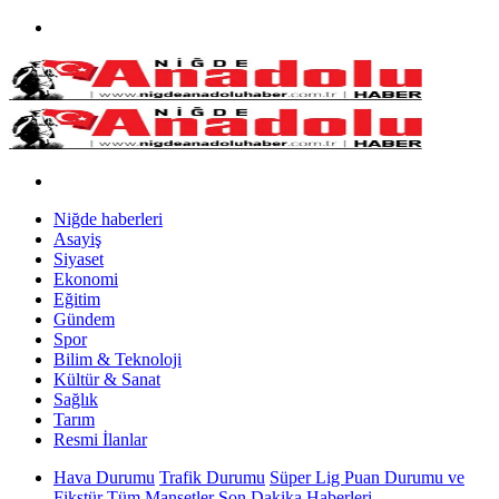
Niğde haberleri
Asayiş
Siyaset
Ekonomi
Eğitim
Gündem
Spor
Bilim & Teknoloji
Kültür & Sanat
Sağlık
Tarım
Resmi İlanlar
Hava Durumu
Trafik Durumu
Süper Lig Puan Durumu ve
Fikstür
Tüm Manşetler
Son Dakika Haberleri