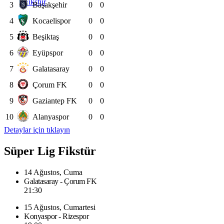
Fikstür
3
Başakşehir
0
0
4
Kocaelispor
0
0
5
Beşiktaş
0
0
6
Eyüpspor
0
0
7
Galatasaray
0
0
8
Çorum FK
0
0
9
Gaziantep FK
0
0
10
Alanyaspor
0
0
Detaylar için tıklayın
Süper Lig Fikstür
14 Ağustos, Cuma
Galatasaray - Çorum FK
21:30
15 Ağustos, Cumartesi
Konyaspor - Rizespor